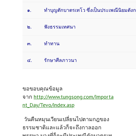
๑.
ทำบุญตักบาตรเทโว ซึ่งเป็นประเพณีนิยมดัง
๒.
ฟังธรรมเทศนา
๓.
ทำทาน
๔.
รักษาศีลภาวนา
ขอขอบคุณข้อมูล
จาก
http://www.tungsong.com/Importa
nt_Day/Tevo/index.asp
วันคืนหมุนเวียนเปลี่ยนไปตามกฎของ
ธรรมชาติและแล้วก็จะถึงกาลออก
พรรษา บางที่ก็จะมีประเพณีตักบาตรเท