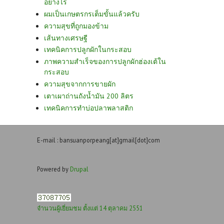
อย่างไร
ผมเป็นเกษตรกรเต็มขั้นแล้วครับ
ความสุขที่ถูกมองข้าม
เส้นทางเศรษฐี
เทคนิคการปลูกผักในกระสอบ
ภาพความสำเร็จของการปลูกผักฮ่องเต้ใน
กระสอบ
ความสุขจากการขายผัก
เตาเผาถ่านถังน้ำมัน 200 ลิตร
เทคนิคการทำบ่อปลาพลาสติก
E-mail : bansuanporpeang[at]gmail[dot]com
Powered by
Drupal
จำนวนผู้เยี่ยมชม ตั้งแต่ 14 ตุลาคม 2551