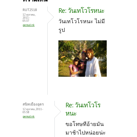
o
er
es
Re: วันเทโวโรหนะ
RUT2518
o
t
12 ตุลาคม,
2011 -
วันเทโวโรหนะ ไม่มี
05:37
k
permalink
รูป
Re: วันเทโวโร
สนิทเมืองอุดร
12 ตุลาคม, 2011 -
หนะ
05:58
permalink
ขอโทษทีอ้ายมัน
มาช้าไปหน่อยน่ะ