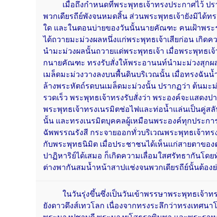
เมื่อถึงกำหนดที่พระพุทธเจ้าทรงประกาศไว้ ปร
พวกเดียรถีย์พังจนหมดสิ้น ส่วนพระพุทธเจ้ายังมิได้ทร
ใด และในตอนบ่ายของวันนั้นนายคัณฑะ คนเฝ้าพระ
ได้ถวายมะม่วงผลหนึ่งแก่พระพุทธเจ้าเสียก่อน เกิด
นำมะม่วงผลนั้นถวายแด่พระพุทธเจ้า เมื่อพระพุทธเจ้
กนายคัณฑะ ทรงรับสั่งให้พระอานนท์นำมะม่วงสุกผ
เมล็ดมะม่วงวางลงบนพื้นดินบริเวณนั้น เมื่อทรงฉัน
ล้างพระหัตถ์รดบนเมล็ดมะม่วงนั้น ปรากฏว่า ต้นมะม
รวดเร็ว พระพุทธเจ้าทรงรับสั่งว่า พระองค์จะแสดงปาฏ
พระพุทธเจ้าทรงเนรมิตช่อไฟและท่อน้ำแล่นเป็นคู่
นั้น และทรงเนรมิตบุคคลผู้เหมือนพระองค์ทุกประการ
ฉัพพรรณรังสี กระจายออกทั่วบริเวณพระพุทธเจ้า
กับพระพุทธนิมิต เมื่อประชาชนได้เห็นแก่สายตาขอ
ปาฏิหาริย์ได้เสมอ ก็เกิดความเลื่อมใสศรัทธากันโดยท
ต่างพากันสมน้ำหน้าสาปแช่งจนพวกเดียรถีย์นั้นต้องย่
ในวันรุ่งขึ้นซึ่งเป็นวันเข้าพรรษาพระพุทธเจ้า
ยังดาวดึงส์เทวโลก เนื่องจากทรงระลึกว่าทรงเทศน