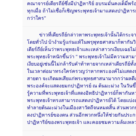
คณาจารย์เดียรถีย์ซึ่งมีปาฏิหาริย์ อบรมมั่นคงเต็มี่
ทุกเมื่อ ถ้าไม่เชื่อก็เชิญพระพุทธเจ้ามาแสดงปาฏิหา
กว่าใคร"
ข่าวที่เดียรถีย์กล่าวหาพระพุทธเจ้านั้นได้กระจาย
โดยทั่วไป บ้างำมรู้แก่นแท้ในพรุพุทธศาสนาก็พากันว
เดียร์ถีย์เห็นว่าพระพุทธเจ้าและเหล่าสาวกเงียบเฉย
พระพุทธเจ้าหนักขึ้นว่า " พระพุทธเจ้าไม่มีความสา
เงียบอยู่เช่นนี้ไม่กล้ารับคำท้าทายจากเหล่าเดียรถีย์ทั
ในเวลาต่อมาทรงใคร่ครวญว่าหากพระองค์ไม่แสดงปาฏิ
สายตา จะเกิดผลเสียแก่พระพุทธศาสนามากกว่าผลดีเ
พระองค์จะแสดงยมกปาฏิหารย์ ณ ต้นมะม่วง ในวันขึ้น ๑๕
รู้ความที่พระพุทธเจ้าที่แสดงอิทธิปาฏิหารย์ก็พากันห
พระพุทธเจ้าทรงสามารถแสดงปาฏิหารย์ได้ โดยแบ่งอ
ทำลายต้นมะม่วงในเมืองสาวัตถีจนหมดสิ้น ส่วนพวกห
ดงปาฏิหารย์ของตน ส่วนอีกพวกหนึ่งให้ช่วยกันป
ปาฏิหาริย์ของพระพุทธเจ้า และคอยชมความล้มเหลวใน