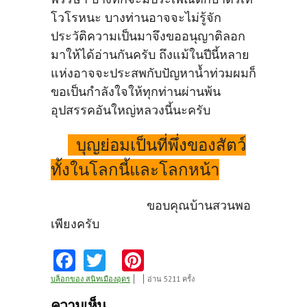
โวโรหนะ บางท่านอาจจะไม่รู้จัก
ประวัติความเป็นมาจึงขออนุญาติลอก
มาให้ได้อ่านกันครับ ถึงแม้ในปีนี้หลาย
แห่งอาจจะประสพกับปัญหาน้ำท่วมผมก็
ขอเป็นกำลังใจให้ทุกท่านผ่านพ้น
อุปสรรคอันใหญ่หลวงนี้นะครับ
บุญย่อมเป็นที่พึ่งของสัตว์
ทั้งในโลกนี้และโลกหน้า
ขอบคุณบ้านสวนพอ
เพียงครับ
Fa
T
Pi
ce
w
nt
บล็อกของ สนิทเมืองอุดร
อ่าน 5211 ครั้ง
b
itt
er
ความเห็น