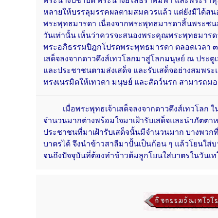
พระนางปชาบดี พระนางยโสธราพิมพา และพระราหุล
หลายให้บรรลุมรรคผลตามสมควรแล้ว แต่ยังมิได้ส
พระพุทธมารดา เนื่องจากพระพุทธมารดาสิ้นพระชนม์ไ
วันเท่านั้น เห็นว่าควรจะสนองพระคุณพระพุทธมา
พระอภิธรรมปิฎกโปรดพระพุทธมารดา ตลอดเวลา ๓ เ
เสด็จลงจากดาวดึงส์เทวโลกมาสู่โลกมนุษย์ ณ ประต
และประชาชนตามส่งเสด็จ และรับเสด็จอย่างสมพระเก
ทรงเนรมิตให้เทวดา มนุษย์ และสัตว์นรก สามารถมองเ
เมื่อพระพุทธเจ้าเสด็จลงจากดาวดึงส์เทวโลก ใน
จำนวนมากต่างพร้อมใจมาเฝ้ารับเสด็จและนำภัตตาห
ประชาชนที่มาเฝ้ารับเสด็จนั้นมีจำนวนมาก บางพวกที
บาตรได้ จึงนำข้าวสาลีมาปั้นเป็นก้อน ๆ แล้วโยนใส
จนถึงปัจจุบันที่ต้องทำข้าวต้มลูกโยนใส่บาตรในวัน