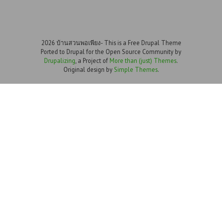
2026 บ้านสวนพอเพียง- This is a Free Drupal Theme
Ported to Drupal for the Open Source Community by
Drupalizing
, a Project of
More than (just) Themes
.
Original design by
Simple Themes
.