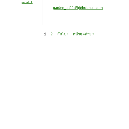
permalink
garden_art1139@hotmail.com
หน้า
1
2
ถัดไป ›
หน้าสุดท้าย »