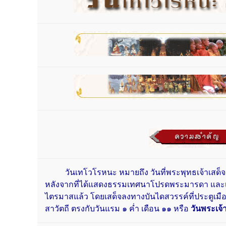
วันเทโวโรหนะ หมายถึง วันที่พระพุทธเจ้าเสด็
หลังจากที่ได้แสดงธรรมเทศนาโปรดพระมารดา และเ
ไตรมาสแล้ว โดยเสด็จลงทางบันไดสวรรค์ที่ประตูเม
สาวัตถี ตรงกับวันแรม ๑ ค่ำ เดือน ๑๑ หรือ
วันพระเจ้