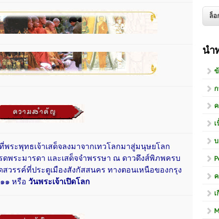
นำ
ข
ก
ค
เ
บ
พระพุทธเจ้าเสด็จลงมาจากเทวโลกมาสู่มนุษยโลก
P
ปรดพระมารดา และเสด็จจำพรรษา ณ ดาวดึงส์พิภพครบ
สวรรค์ที่ประตูเมืองสังกัสสนคร ทางตอนเหนือของกรุง
ค
น ๑๑ หรือ
วันพระเจ้าเปิดโลก
เ
M