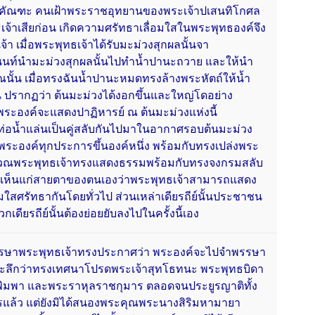
ยคัณฑะ คนเฝ้าพระราชอุทยานของพระเจ้าปเสนทิโกศล
เจ้าเสียก่อน เกิดความศรัทธาเลื่อมใสในพระพุทธองค์จึง
า เมื่อพระพุทธเจ้าได้รับมะม่วงสุกผลนั้นจา
นนท์นำมะม่วงสุกผลนั้นไปทำน้ำปานะถวาย และให้นำ
ณนั้น เมื่อทรงฉันน้ำปานะหมดทรงล้างพระหัตถ์ให้น้ำ
น ปรากฏว่า ต้นมะม่วงได้งอกขึ้นและใหญ่โดอย่าง
า พระองค์จะแสดงปาฏิหารย์ ณ ต้นมะม่วงแห่งนี้
่อน้ำแล่นเป็นคู่สลับกันไปมาในอากาศรอบต้นมะม่วง
นพระองค์ทุกประการขึ้นองค์หนึ่ง พร้อมกับทรงเปล่งพระ
ิเวณพระพุทธเจ้าทรงแสดงธรรมพร้อมกับทรงจงกรมสลับ
ด้เห็นแก่สายตาของตนเองว่าพระพุทธเจ้าสามารถแสดง
อมใสศรัทธากันโดยทั่วไป ส่วนเหล่าเดียรถีย์นั้นประชาชน
ดียรถีย์นั้นต้องย่อยยับลงไปในครั้งนี้เอง
พรรษาพระพุทธเจ้าทรงประกาศว่า พระองค์จะไปจำพรรษา
งระลึกว่าทรงเทศนาโปรดพระเจ้าสุทโธทนะ พระพุทธบิดา
มพา และพระราหุลราชกุมาร ตลอดจนประยูรญาติทั้ง
ล้ว แต่ยังมิได้สนองพระคุณพระนางสิริมหามายา