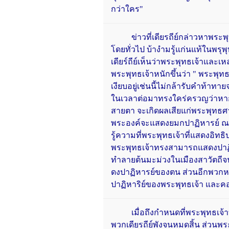
กว่าใคร"
ข่าวที่เดียรถีย์กล่าวหาพระพุทธ
โดยทั่วไป บ้างำมรู้แก่นแท้ในพรุ
เดียร์ถีย์เห็นว่าพระพุทธเจ้าและ
พระพุทธเจ้าหนักขึ้นว่า " พระพุ
เงียบอยู่เช่นนี้ไม่กล้ารับคำท้าทาย
ในเวลาต่อมาทรงใคร่ครวญว่าหากพ
สายตา จะเกิดผลเสียแก่พระพุทธศ
พระองค์จะแสดงยมกปาฏิหารย์ ณ ต้นม
รู้ความที่พระพุทธเจ้าที่แสดงอิทธ
พระพุทธเจ้าทรงสามารถแสดงปาฏิห
ทำลายต้นมะม่วงในเมืองสาวัตถีจ
ดงปาฏิหารย์ของตน ส่วนอีกพวก
ปาฏิหาริย์ของพระพุทธเจ้า และค
เมื่อถึงกำหนดที่พระพุทธเจ้า
พวกเดียรถีย์พังจนหมดสิ้น ส่วนพระ