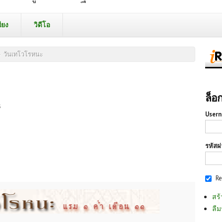
ียง
วิดีโอ
»
วันเทโวโรหนะ
ล็อ
3
Usern
รหัสผ
R
สร้
ลืม