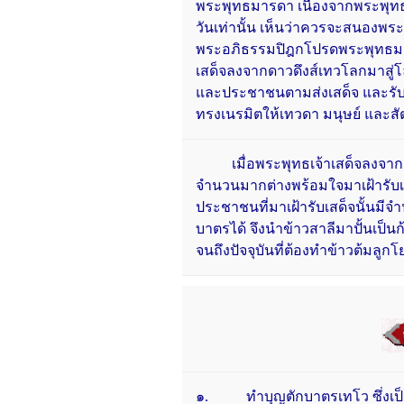
พระพุทธมารดา เนื่องจากพระพุทธม
วันเท่านั้น เห็นว่าควรจะสนอง
พระอภิธรรมปิฎกโปรดพระพุทธมาร
เสด็จลงจากดาวดึงส์เทวโลกมาสู่
และประชาชนตามส่งเสด็จ และรับเ
ทรงเนรมิตให้เทวดา มนุษย์ และสั
เมื่อพระพุทธเจ้าเสด็จลงจากดา
จำนวนมากต่างพร้อมใจมาเฝ้ารับ
ประชาชนที่มาเฝ้ารับเสด็จนั้นมี
บาตรได้ จึงนำข้าวสาลีมาปั้นเป็
จนถึงปัจจุบันที่ต้องทำข้าวต้มล
๑.
ทำบุญตักบาตรเทโว ซึ่งเป