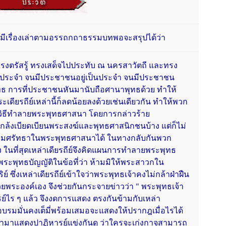
มีเรื่องเล่าตามอรรถกถาธรรมบทพอจะสรุปได้ว่า
รัสรู้ ทรงเสด็จไปประทับ ณ นครสาวัตถี และทรง
ประจำ จนมีประชาชนอยู่เป็นประจำ จนมีประชาชน
 การที่ประชาชนหันมานับถือศานาพุทธด้วย ทำให้
าระเดียรถีย์เหล่านี้ก็ลดน้อยลงด้วยเช่นเดียวกัน ทำให้พวก
ดหาวิธีทำลายพระพุทธศาสนา โดยการกล่าวร้าย
กล้งเบียดเบียนพระสงฆ์และพุทธศาสนิกชนบ้าง แต่ก็ไม่
มศรัทธาในพระพุทธศาสนาได้ ในทางกลับกันพวก
เอง ในที่สุดเหล่าเดียรถีย์จึงคิดแผนการทำลายพระพุทธ
พระพุทธบัญญัติในข้อที่ว่า ห้ามมิให้พระสาวกใน
ซึ่งเหล่าเดียรถีย์เข้าใจว่าพระพุทธเจ้าคงไม่กล้าฝ่าฝืน
้วยพระองค์เอง จึงช่วยกันกระจายข่าวว่า " พระพุทธเจ้า
์ไร ๆ แล้ว จึงงดการแสดง ตรงกันข้ามกับเหล่า
์ อบรมมั่นคงเต็มี่พร้อมเสมอจะแสดงให้ปรากฎเมื่อไรได้
ทธเจ้ามาแสดงปาฏิหารย์แข่งกันดู ว่าใครจะเก่งกาจสามารถ