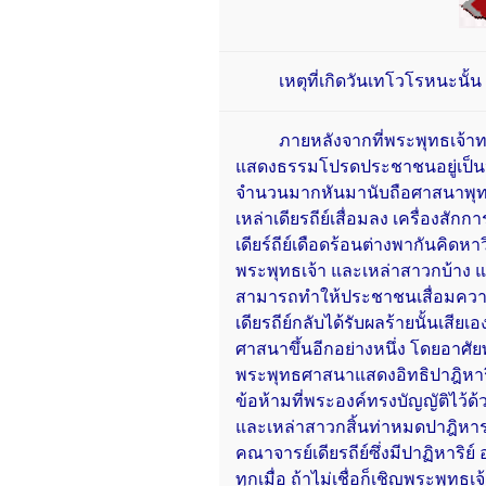
เหตุที่เกิดวันเทโวโรหนะนั้น 
ภายหลังจากที่พระพุทธเจ้าทรงต
แสดงธรรมโปรดประชาชนอยู่เป็น
จำนวนมากหันมานับถือศาสนาพุทธ
เหล่าเดียรถีย์เสื่อมลง เครื่องสักก
เดียร์ถีย์เดือดร้อนต่างพากันคิ
พระพุทธเจ้า และเหล่าสาวกบ้าง แ
สามารถทำให้ประชาชนเสื่อมควา
เดียรถีย์กลับได้รับผลร้ายนั้นเสีย
ศาสนาขึ้นอีกอย่างหนึ่ง โดยอาศัย
พระพุทธศาสนาแสดงอิทธิปาฎิหาริย์ 
ข้อห้ามที่พระองค์ทรงบัญญัติไว้ด
และเหล่าสาวกสิ้นท่าหมดปาฎิหารย
คณาจารย์เดียรถีย์ซึ่งมีปาฏิหาริย
ทุกเมื่อ ถ้าไม่เชื่อก็เชิญพระพุ