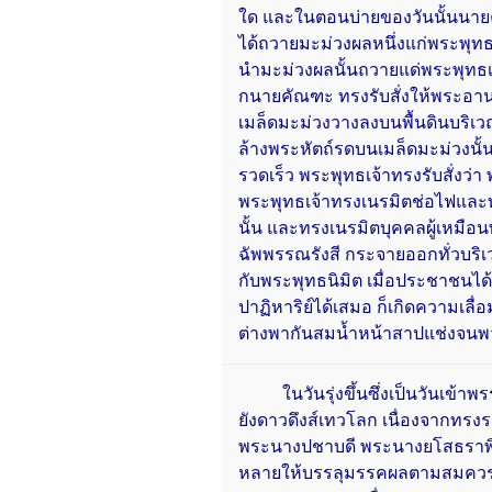
ใด และในตอนบ่ายของวันนั้นนา
ได้ถวายมะม่วงผลหนึ่งแก่พระพุทธ
นำมะม่วงผลนั้นถวายแด่พระพุทธเจ้
กนายคัณฑะ ทรงรับสั่งให้พระอา
เมล็ดมะม่วงวางลงบนพื้นดินบริเว
ล้างพระหัตถ์รดบนเมล็ดมะม่วงนั้
รวดเร็ว พระพุทธเจ้าทรงรับสั่งว่
พระพุทธเจ้าทรงเนรมิตช่อไฟและท
นั้น และทรงเนรมิตบุคคลผู้เหมือ
ฉัพพรรณรังสี กระจายออกทั่วบร
กับพระพุทธนิมิต เมื่อประชาชนไ
ปาฏิหาริย์ได้เสมอ ก็เกิดความเลื่
ต่างพากันสมน้ำหน้าสาปแช่งจนพวกเ
ในวันรุ่งขึ้นซึ่งเป็นวันเข้า
ยังดาวดึงส์เทวโลก เนื่องจากทร
พระนางปชาบดี พระนางยโสธราพิ
หลายให้บรรลุมรรคผลตามสมควรแ