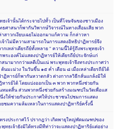
เจ้านั้นได้กระจายไปทั้ว เป็นที่โจษจันของชาวเมือง
พุทธศาสนาก็พากันวิพากษ์วิจารณ์ในทางเสื่อมเสีย พวก
เหล่าสาวกเงียบเฉยไม่ออกมาแก้ความ ก็กล่าวหา
ทธเจ้าไม่มีความสามารถในการแสดงอิทธิปาฏิหารย์จึง
จากเหล่าเดียรถีย์ทั้งหลาย " ความนี้ได้รู้ถึงพระพุทธเจ้า
ระองค์ไม่แสดงปาฏิหารย์ให้เดียรถีย์ประจักษ์แก่
าสนามากกว่าผลดีเป็นแน่ พระพุทธเจ้าจึงทรงประกาศว่า
ะม่วง ในวันขึ้น ๑๕ ค่ำ เดือน ๘ เมื่อเหล่าเดียรถีย์ได้
ิปาฏิหารย์ก็พากันหวาดกลัว ต่างกากลวิธีกลั่นแกล้งมิให้
ารย์ได้ โดยแบ่งออกเป็น ๓ พวก พวกหนึ่งช่วยกัน
นหมดสิ้น ส่วนพวกหนึ่งช่วยกันสร้างมณฑปในวัดเพื่อแส
หนึ่งให้ช่วยกันประกาศให้ประชาชนไปชมการแสดง
อยชมความล้มเหลวในการแสดงปาฏิหาริย์ครั้งนี้
ทรงประกาศไว้ ปรากฎว่า เกิดพายุใหญ่พัดมณฑปของ
พุทธเจ้ายังมิได้ทรงมีทีท่าว่าจะแสดงปาฏิหาริย์แต่อย่าง