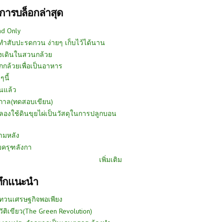
การบล็อกล่าสุด
ad Only
ีทำสับปะรดกวน ง่ายๆ เก็บไว้ได้นาน
งเดินในสวนกล้วย
กกล้วยเพื่อเป็นอาหาร
ๆนี้
นแล้ว
ูกาล(ทดสอบเขียน)
ลองใช้ดินขุยไผ่เป็นวัสดุในการปลูกบอน
ามหลัง
บครุฑลังกา
เพิ่มเติม
ทึกแนะนำ
ทวนเศรษฐกิจพอเพียง
วัติเขียว(The Green Revolution)