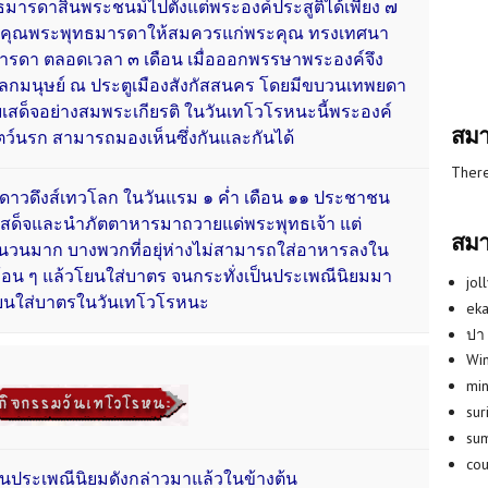
ารดาสิ้นพระชนม์ไปตั้งแต่พระองค์ประสูติได้เพียง ๗
พระคุณพระพุทธมารดาให้สมควรแก่พระคุณ ทรงเทศนา
ดา ตลอดเวลา ๓ เดือน เมื่อออกพรรษาพระองค์จึง
โลกมนุษย์ ณ ประตูเมืองสังกัสสนคร โดยมีขบวนเทพยดา
สด็จอย่างสมพระเกียรติ ในวันเทโวโรหนะนี้พระองค์
สมา
ตว์นรก สามารถมองเห็นซึ่งกันและกันได้
There
วดึงส์เทวโลก ในวันแรม ๑ ค่ำ เดือน ๑๑ ประชาชน
เสด็จและนำภัตตาหารมาถวายแด่พระพุทธเจ้า แต่
สมา
จำนวนมาก บางพวกที่อยุ่ห่างไม่สามารถใส่อาหารลงใน
นก้อน ๆ แล้วโยนใส่บาตร จนกระทั่งเป็นประเพณีนิยมมา
jol
ูกโยนใส่บาตรในวันเทโวโรหนะ
eka
ปา
Win
min
su
su
co
็นประเพณีนิยมดังกล่าวมาแล้วในข้างต้น