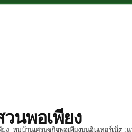
สวนพอเพียง
ยง - หมู่บ้านเศรษฐกิจพอเพียงบนอินเทอร์เน็ต : แ