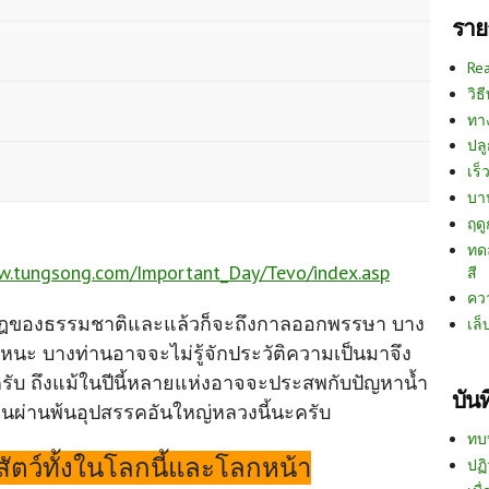
ราย
Re
วิธ
ทา
ปลู
เร็ว
บา
ฤด
ทด
w.tungsong.com/Important_Day/Tevo/index.asp
สี
คว
มกฎของธรรมชาติและแล้วก็จะถึงกาลออกพรรษา บาง
เล็
หนะ บางท่านอาจจะไม่รู้จักประวัติความเป็นมาจึง
รับ ถึงแม้ในปีนี้หลายแห่งอาจจะประสพกับปัญหาน้ำ
บัน
านผ่านพ้นอุปสรรคอันใหญ่หลวงนี้นะครับ
ทบ
งสัตว์ทั้งในโลกนี้และโลกหน้า
ปฏิ