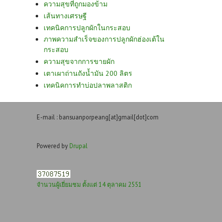
ความสุขที่ถูกมองข้าม
เส้นทางเศรษฐี
เทคนิคการปลูกผักในกระสอบ
ภาพความสำเร็จของการปลูกผักฮ่องเต้ใน
กระสอบ
ความสุขจากการขายผัก
เตาเผาถ่านถังน้ำมัน 200 ลิตร
เทคนิคการทำบ่อปลาพลาสติก
E-mail : bansuanporpeang[at]gmail[dot]com
Powered by
Drupal
จำนวนผู้เยี่ยมชม ตั้งแต่ 14 ตุลาคม 2551