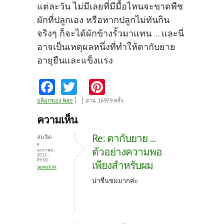
แต่ละวัน ไม่มีเลยที่มีมื้อไหนจะขาดพืช
ผักที่ปลูกเอง หรือหากปลูกไม่ทันกิน
จริงๆ ก็จะได้ผักข้างรั้วมาแทน ... และนี่
อาจเป็นเหตุผลหนึ่งที่ทำให้ตากับยาย
อายุยืนและแข็งแรง
Fa
T
Pi
ce
w
nt
บล็อกของ Rote
อ่าน 16979 ครั้ง
b
itt
er
ความเห็น
o
er
es
Re: ตากับยาย ...
สมจิต
o
t
9
ตัวอย่างความพอ
มกราคม,
2012 -
k
09:50
เพียงสำหรับผม
permalink
น่าชื่นชมมากค่ะ