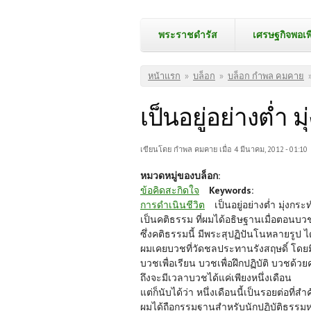
พระราชดำรัส
เศรษฐกิจพอเพ
คุณอยู่ที่นี่
หน้าแรก
»
บล็อก
»
บล็อก กำพล คมคาย
เป็นอยู่อย่างต่ำ 
เขียนโดย
กำพล คมคาย
เมื่อ 4 มีนาคม, 2012 - 01:10
หมวดหมู่ของบล็อก:
ข้อคิดสะกิดใจ
Keywords:
การดำเนินชีวิต
เป็นอยู่อย่างต่ำ มุ่งกร
เป็นคติธรรม ที่ผมได้อธิษฐานเมื่อตอนบ
ซึ่งคติธรรมนี้ มีพระสุปฏิปันโนหลายรูป ได้
ผมเคยบวชที่วัดชลประทานรังสฤษดิ์ โดย
บวชเพื่อเรียน บวชเพื่อฝึกปฏิบัติ บวชด้ว
ถึงจะมีเวลาบวชได้แค่เพียงหนึ่งเดือน
แต่ก็นับได้ว่า หนึ่งเดือนนี้เป็นรอยต่อที่ส
ผมได้ถือกรรมฐานสำหรับนักปฏิบัติธรรมห