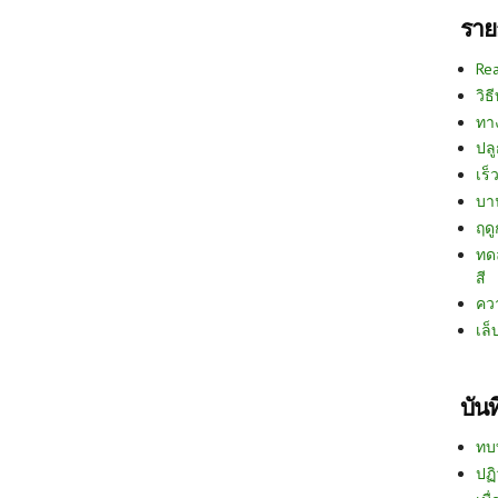
ราย
Re
วิธ
ทา
ปลู
เร็ว
บา
ฤด
ทด
สี
คว
เล็
บัน
ทบ
ปฏิ