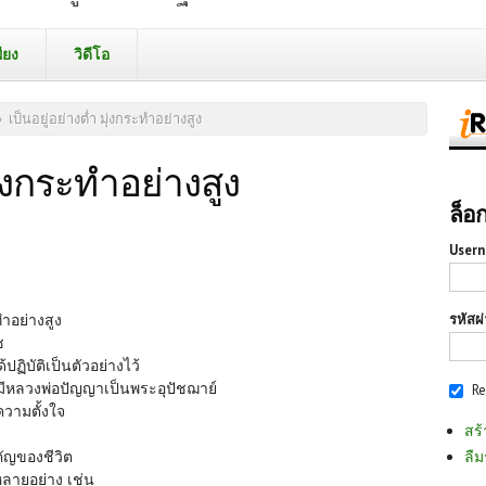
ียง
วิดีโอ
»
เป็นอยู่อย่างต่ำ มุ่งกระทำอย่างสูง
มุ่งกระทำอย่างสูง
ล็อ
Usern
รหัสผ
ะทำอย่างสูง
วช
ปฏิบัติเป็นตัวอย่างไว้
มีหลวงพ่อปัญญาเป็นพระอุปัชฌาย์
R
ยความตั้งใจ
สร้
ลืม
ำคัญของชีวิต
ลายอย่าง เช่น