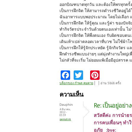
ออกบิณฑบาตทุกวัน และต้องให้พรทุกครั้ง
เป็นการฝึกจิต ให้สามารถดำรงชีวิตอยู่ไ
ฉันอาหารแบบพอประมาณ โดยไม่เลือก และ
เป็นการฝึกจิต ให้รู้คุณ และรู้ค่า ของปัจจัย
ทำกิจวัตรประจำวันด้วยตนเองเท่านั้น ไม่ร
เป็นการฝึกจิต ให้พึ่งตนเอง รับผิดชอบตน
เดินเท้าเปล่าตลอดเวลาที่บวช ไม่ใช้ผ้าโพ
เป็นการฝึกให้รู้จักประหยัด รู้จักกิจวัตร
ฝึกดำรงชีพแบบง่ายๆ แต่มุ่งทำงานใหญ่เพ
ไม่กลัวที่จะเริ่ม ไม่ยอมแพ้เมื่อมีอุปสรรค 
Fa
T
Pi
ce
w
nt
บล็อกของ กำพล คมคาย
อ่าน 5868 ครั้ง
b
itt
er
ความเห็น
o
er
es
Re: เป็นอยู่อย่า
Dauphin
o
t
4 มีนาคม,
2012 -
สวัสดีค่ะ การนำธรร
03:59
k
permalink
การคบเพื่อนๆ ทำให้
อภัย :bye: