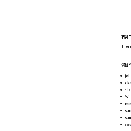
สมา
There
สมา
jol
eka
ปา
Win
min
su
su
co