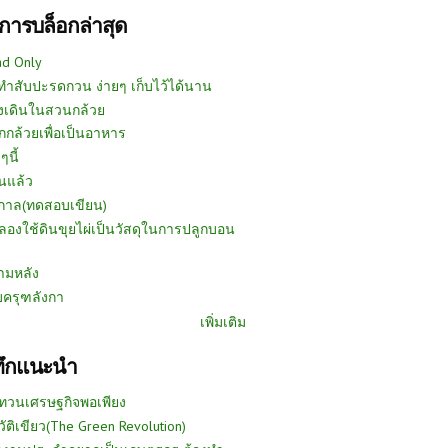
การบล็อกล่าสุด
ad Only
ีทำสับปะรดกวน ง่ายๆ เก็บไว้ได้นาน
งเดินในสวนกล้วย
กกล้วยเพื่อเป็นอาหาร
ๆนี้
นแล้ว
ูกาล(ทดสอบเขียน)
ลองใช้ดินขุยไผ่เป็นวัสดุในการปลูกบอน
ามหลัง
บครุฑลังกา
เพิ่มเติม
ทึกแนะนำ
ทวนเศรษฐกิจพอเพียง
วัติเขียว(The Green Revolution)