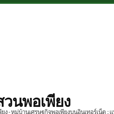
สวนพอเพียง
ยง - หมู่บ้านเศรษฐกิจพอเพียงบนอินเทอร์เน็ต : แ