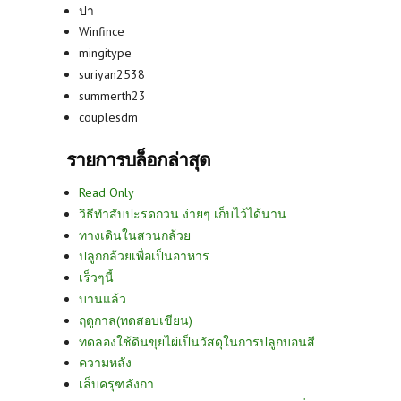
ปา
Winfince
mingitype
suriyan2538
summerth23
couplesdm
รายการบล็อกล่าสุด
Read Only
วิธีทำสับปะรดกวน ง่ายๆ เก็บไว้ได้นาน
ทางเดินในสวนกล้วย
ปลูกกล้วยเพื่อเป็นอาหาร
เร็วๆนี้
บานแล้ว
ฤดูกาล(ทดสอบเขียน)
ทดลองใช้ดินขุยไผ่เป็นวัสดุในการปลูกบอนสี
ความหลัง
เล็บครุฑลังกา