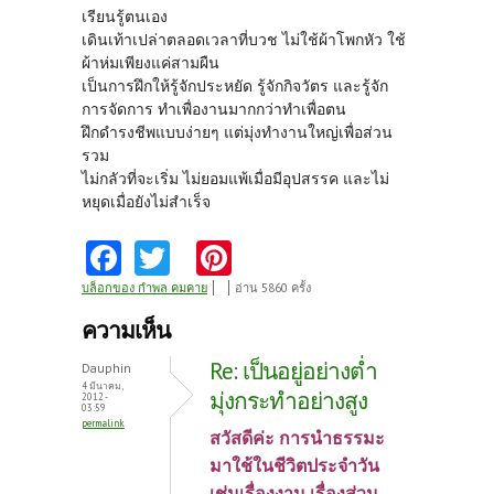
เรียนรู้ตนเอง
เดินเท้าเปล่าตลอดเวลาที่บวช ไม่ใช้ผ้าโพกหัว ใช้
ผ้าห่มเพียงแค่สามผืน
เป็นการฝึกให้รู้จักประหยัด รู้จักกิจวัตร และรู้จัก
การจัดการ ทำเพื่องานมากกว่าทำเพื่อตน
ฝึกดำรงชีพแบบง่ายๆ แต่มุ่งทำงานใหญ่เพื่อส่วน
รวม
ไม่กลัวที่จะเริ่ม ไม่ยอมแพ้เมื่อมีอุปสรรค และไม่
หยุดเมื่อยังไม่สำเร็จ
Fa
T
Pi
ce
w
nt
บล็อกของ กำพล คมคาย
อ่าน 5860 ครั้ง
b
itt
er
ความเห็น
o
er
es
Re: เป็นอยู่อย่างต่ำ
Dauphin
o
t
4 มีนาคม,
มุ่งกระทำอย่างสูง
2012 -
03:59
k
permalink
สวัสดีค่ะ การนำธรรมะ
มาใช้ในชีวิตประจำวัน
เช่นเรื่องงาน เรื่องส่วน