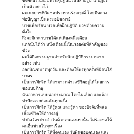
ซึ่งคติธรรมนี้ มีพระสุปฏิปันโนหลายรูป ได้ปฏิบัติ
เป็นตัวอย่างไว้
ผมเคยบวชที่วัดชลประทานรังสฤษดิ์ โดยมีหลวง
พ่อปัญญาเป็นพระอุปัชฌาย์
บวชเพื่อเรียน บวชเพื่อฝึกปฏิบัติ บวชด้วยความ
ตั้งใจ
ถึงจะมีเวลาบวชได้แค่เพียงหนึ่งเดือน
แต่ก็นับได้ว่า หนึ่งเดือนนี้เป็นรอยต่อที่สำคัญของ
ชีวิต
ผมได้ถือกรรมฐานสำหรับนักปฏิบัติธรรมหลาย
อย่าง เช่น
ออกบิณฑบาตทุกวัน และต้องให้พรทุกครั้งที่มีคนใส่
บาตร
เป็นการฝึกจิต ให้สามารถดำรงชีวิตอยู่ได้โดยการ
ขอแบบภิกษุ
ฉันอาหารแบบพอประมาณ โดยไม่เลือก และต้อง
ทำปัจจเวกก่อนฉันทุกครั้ง
เป็นการฝึกจิต ให้รู้คุณ และรู้ค่า ของปัจจัยที่หล่อ
เลี้ยงชีวิตให้ดำรงอยู่
ทำกิจวัตรประจำวันด้วยตนเองเท่านั้น ไม่ร้องขอให้
คนอื่นช่วยในทุกๆเรื่อง
เป็นการฝึกจิต ให้พึ่งตนเอง รับผิดชอบตนเอง และ