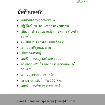
เพิ่มเติม
บันทึกแนะนำ
ทบทวนเศรษฐกิจพอเพียง
ปฏิวัติเขียว(The Green Revolution)
เบื่องานประจำอยากเป็นเกษตรกร ต้องทำ
อย่างไร
ผมเป็นเกษตรกรเต็มขั้นแล้วครับ
ความสุขที่ถูกมองข้าม
เส้นทางเศรษฐี
เทคนิคการปลูกผักในกระสอบ
ภาพความสำเร็จของการปลูกผักฮ่องเต้ใน
กระสอบ
ความสุขจากการขายผัก
เตาเผาถ่านถังน้ำมัน 200 ลิตร
เทคนิคการทำบ่อปลาพลาสติก
E-mail : bansuanporpeang[at]gmail[dot]com