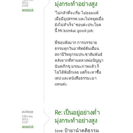
มุ่งกระทำอย่างสูง
2012 -
11:03
permalink
"ไม่กลัวที่จะเริ่ม ไม่ยอมแพ้
เมื่อมีอุปสรรค และไม่หยุดเมื่อ
ยังไม่สำเร็จ" ชอบค่ะประโยค
นี้ Mr. komkai :good-job:
พี่ชอบฟังมาก การบรรยาย
ธรรมทุกวันอาทิตย์ต้นเดือน
สถานีวิทยุกรมประชาสัมพันธ์
หลังจากที่ท่านหลวงพ่อปัญญา
นันทภิกขุ มรณะภาพแล้ว ก็
ไม่ได้ฟังอีกเลย แต่ก็จะหาซื้อ
เทป และหนังสือธรรมะมา
แทนค่ะ
Re: เป็นอยู่อย่างต่ำ
auttaya
4 มีนาคม,
มุ่งกระทำอย่างสูง
2012 -
11:07
permalink
ป้ายานำคติธรรม
:love: