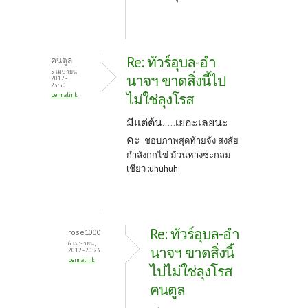
Re: ทัวร์อุบล-อำ
คนตูล
5 เมษายน,
นาจฯ ขาดสิ่งนี้ไป
2012 -
23:50
ไม่ใช่ลุงโรส
permalink
มีแต่ต้น.....เยอะเลยนะ
คะ
ชอบภาพสุดท้ายจัง สงสัย
กำลังกกไข่ ม้วนหางซะกลม
เชียว :uhuhuh:
Re: ทัวร์อุบล-อำ
rose1000
6 เมษายน,
นาจฯ ขาดสิ่งนี้
2012 - 20:23
permalink
ไปไม่ใช่ลุงโรส
คนตูล