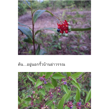
ต้น....อยู่นอกรั้วบ้านย่าวรรณ