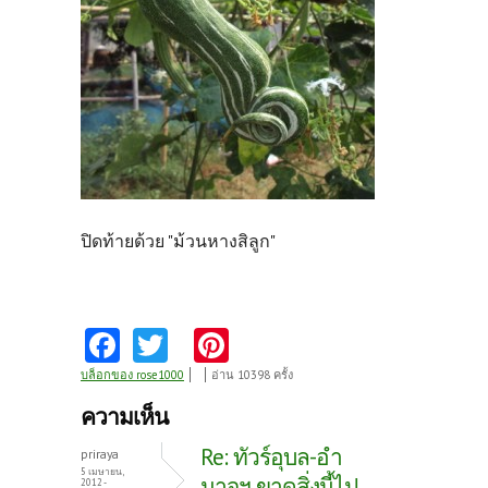
ปิดท้ายด้วย "ม้วนหางสิลูก"
Fa
T
Pi
ce
w
nt
บล็อกของ rose1000
อ่าน 10398 ครั้ง
b
itt
er
ความเห็น
o
er
es
Re: ทัวร์อุบล-อำ
priraya
o
t
5 เมษายน,
นาจฯ ขาดสิ่งนี้ไป
2012 -