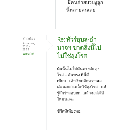
มีคนถ่ายบวบงูลูก
นี้หลายคนเลย
Re: ทัวร์อุบล-อำ
สาวน้อย
5 เมษายน,
นาจฯ ขาดสิ่งนี้ไป
2012 -
23:53
ไม่ใช่ลุงโรส
permalink
ต้นนั้นไม่ใช่คันทรงค่ะ ลุง
โรส... คันทรง ที่นี้มี
เพียบ...เค้าเรียกผักหวานเล
ค่ะ เคยส่งเมล็ดให้ลุงโรส...แต่
รู้สึกว่าสอบตก...แล้วจะส่งให้
ใหม่นะคะ
ชีวืตที่เพียงพอ..