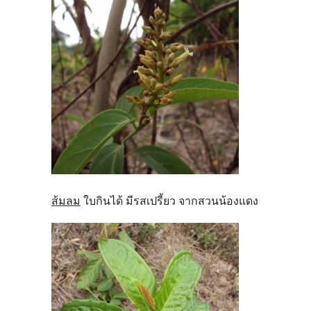
ส้มลม
ใบกินได้ มีรสเปรี้ยว จากสวนน้องแดง