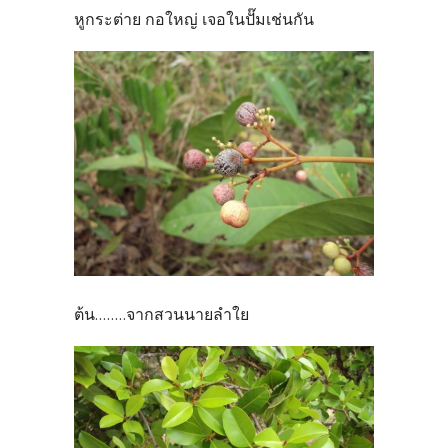
หูกระต่าย กอใหญ่ เจอในปั๊มเช่นกัน
ต้น........จากสวนนายลำใย