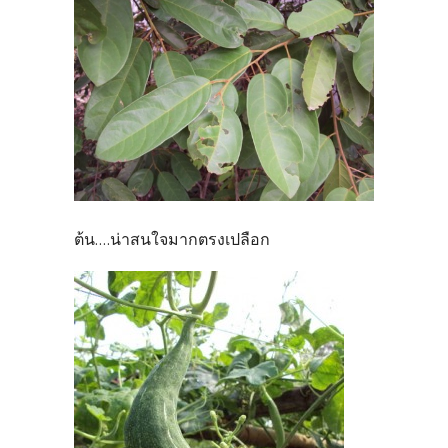
ต้น....น่าสนใจมากตรงเปลือก