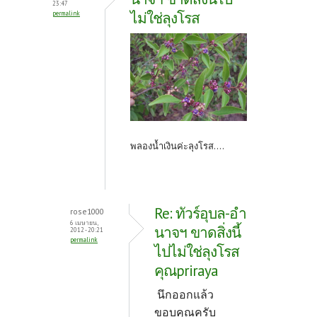
23:47
k
ไม่ใช่ลุงโรส
permalink
พลองน้ำเงินค่ะลุงโรส....
Re: ทัวร์อุบล-อำ
rose1000
6 เมษายน,
นาจฯ ขาดสิ่งนี้
2012 - 20:21
permalink
ไปไม่ใช่ลุงโรส
คุณpriraya
นึกออกแล้ว
ขอบคุณครับ