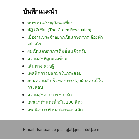
บันทึกแนะนำ
ทบทวนเศรษฐกิจพอเพียง
ปฏิวัติเขียว(The Green Revolution)
เบื่องานประจำอยากเป็นเกษตรกร ต้องทำ
อย่างไร
ผมเป็นเกษตรกรเต็มขั้นแล้วครับ
ความสุขที่ถูกมองข้าม
เส้นทางเศรษฐี
เทคนิคการปลูกผักในกระสอบ
ภาพความสำเร็จของการปลูกผักฮ่องเต้ใน
กระสอบ
ความสุขจากการขายผัก
เตาเผาถ่านถังน้ำมัน 200 ลิตร
เทคนิคการทำบ่อปลาพลาสติก
E-mail : bansuanporpeang[at]gmail[dot]com