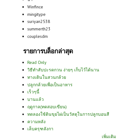
Winfince
mingitype
suriyan2538
summerth23
couplesdm
รายการบล็อกล่าสุด
Read Only
วิธีทำสับปะรดกวน ง่ายๆ เก็บไว้ได้นาน
ทางเดินในสวนกล้วย
ปลูกกล้วยเพื่อเป็นอาหาร
เร็วๆนี้
บานแล้ว
ฤดูกาล(ทดสอบเขียน)
ทดลองใช้ดินขุยไผ่เป็นวัสดุในการปลูกบอนสี
ความหลัง
เล็บครุฑลังกา
เพิ่มเติม