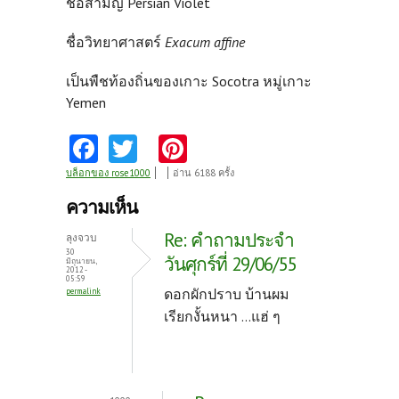
ชื่อสามัญ Persian Violet
ชื่อวิทยาศาสตร์
Exacum affine
เป็นพืชท้องถิ่นของเกาะ Socotra หมู่เกาะ
Yemen
Fa
T
Pi
ce
w
nt
บล็อกของ rose1000
อ่าน 6188 ครั้ง
b
itt
er
ความเห็น
o
er
es
Re: คำถามประจำ
ลุงจวบ
o
t
30
วันศุกร์ที่ 29/06/55
มิถุนายน,
2012 -
k
05:59
ดอกผักปราบ บ้านผม
permalink
เรียกงั้นหนา ...แฮ่ ๆ