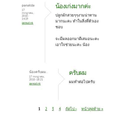
น้องเก่งมากค่ะ
panatda
17
กรกฎาคม,
ปลูกผักสวยๆๆงามน่าทาน
2010 -
14:19
มากนะคะ ทำในสิ่งที่ตัวเอง
permalink
ชอบ
จะมีผลออกมาดีเสมอนะคะ
เอาใจช่วยนะคะ น้อง
ครับผม
น้องครับผม..
17 กรกฎาคม,
2010 - 18:21
ผมทำต่อไปครับ
permalink
หน้า
1
2
3
4
ถัดไป ›
หน้าสุดท้าย »