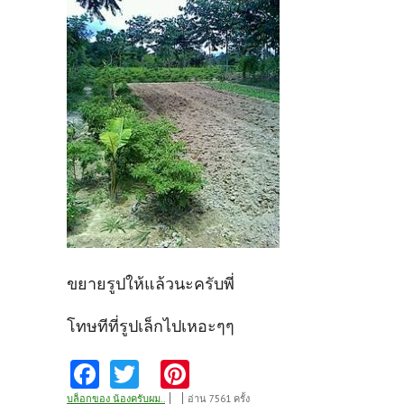
ขยายรูปให้แล้วนะครับพี่
โทษทีที่รูปเล็กไปเหอะๆๆ
Fa
T
Pi
ce
w
nt
บล็อกของ น้องครับผม..
อ่าน 7561 ครั้ง