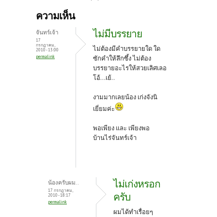
b
itt
er
ความเห็น
o
er
es
ไม่มีบรรยาย
จันทร์เจ้า
o
t
17
กรกฎาคม,
ไม่ต้องมีคำบรรยายใด ใด
2010 - 13:00
k
permalink
ซักคำให้ลึกซึ้ง ไม่ต้อง
บรรยายอะไรให้สวยเลิศเลอ
โอ้...เย้..
งามมากเลยน้อง เก่งจังนิ
เยี่ยมค่ะ
พอเพียง และ เพียงพอ
บ้านไร่จันทร์เจ้า
ไม่เก่งหรอก
น้องครับผม..
17 กรกฎาคม,
ครับ
2010 - 18:17
permalink
ผมได้ทำเรื่อยๆ