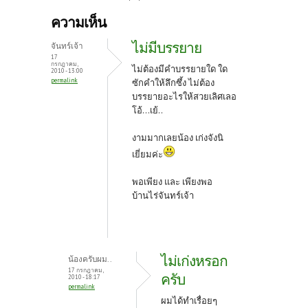
b
itt
er
ความเห็น
o
er
es
ไม่มีบรรยาย
จันทร์เจ้า
o
t
17
กรกฎาคม,
ไม่ต้องมีคำบรรยายใด ใด
2010 - 13:00
k
permalink
ซักคำให้ลึกซึ้ง ไม่ต้อง
บรรยายอะไรให้สวยเลิศเลอ
โอ้...เย้..
งามมากเลยน้อง เก่งจังนิ
เยี่ยมค่ะ
พอเพียง และ เพียงพอ
บ้านไร่จันทร์เจ้า
ไม่เก่งหรอก
น้องครับผม..
17 กรกฎาคม,
ครับ
2010 - 18:17
permalink
ผมได้ทำเรื่อยๆ