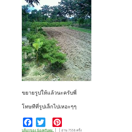
ขยายรูปให้แล้วนะครับพี่
โทษทีที่รูปเล็กไปเหอะๆๆ
Fa
T
Pi
ce
w
nt
บล็อกของ น้องครับผม..
อ่าน 7558 ครั้ง