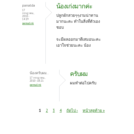
น้องเก่งมากค่ะ
panatda
17
กรกฎาคม,
ปลูกผักสวยๆๆงามน่าทาน
2010 -
14:19
มากนะคะ ทำในสิ่งที่ตัวเอง
permalink
ชอบ
จะมีผลออกมาดีเสมอนะคะ
เอาใจช่วยนะคะ น้อง
ครับผม
น้องครับผม..
17 กรกฎาคม,
2010 - 18:21
ผมทำต่อไปครับ
permalink
หน้า
1
2
3
4
ถัดไป ›
หน้าสุดท้าย »