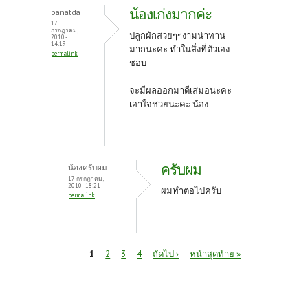
น้องเก่งมากค่ะ
panatda
17
กรกฎาคม,
ปลูกผักสวยๆๆงามน่าทาน
2010 -
14:19
มากนะคะ ทำในสิ่งที่ตัวเอง
permalink
ชอบ
จะมีผลออกมาดีเสมอนะคะ
เอาใจช่วยนะคะ น้อง
ครับผม
น้องครับผม..
17 กรกฎาคม,
2010 - 18:21
ผมทำต่อไปครับ
permalink
หน้า
1
2
3
4
ถัดไป ›
หน้าสุดท้าย »