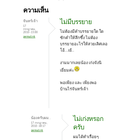
b
itt
er
ความเห็น
o
er
es
ไม่มีบรรยาย
จันทร์เจ้า
o
t
17
กรกฎาคม,
ไม่ต้องมีคำบรรยายใด ใด
2010 - 13:00
k
permalink
ซักคำให้ลึกซึ้ง ไม่ต้อง
บรรยายอะไรให้สวยเลิศเลอ
โอ้...เย้..
งามมากเลยน้อง เก่งจังนิ
เยี่ยมค่ะ
พอเพียง และ เพียงพอ
บ้านไร่จันทร์เจ้า
ไม่เก่งหรอก
น้องครับผม..
17 กรกฎาคม,
ครับ
2010 - 18:17
permalink
ผมได้ทำเรื่อยๆ