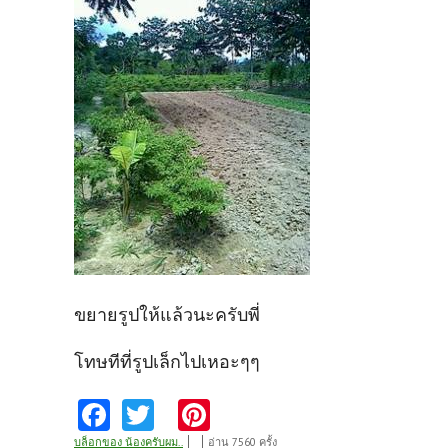
ขยายรูปให้แล้วนะครับพี่
โทษทีที่รูปเล็กไปเหอะๆๆ
Fa
T
Pi
ce
w
nt
บล็อกของ น้องครับผม..
อ่าน 7560 ครั้ง