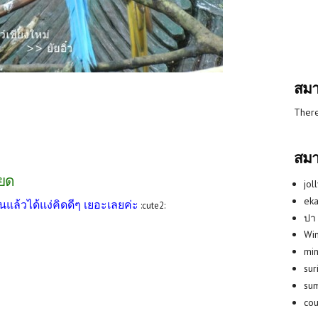
สมา
There
สมา
ียด
jol
eka
านแล้วได้แง่คิดดีๆ เยอะเลยค่ะ
:cute2:
ปา
Win
min
su
su
co