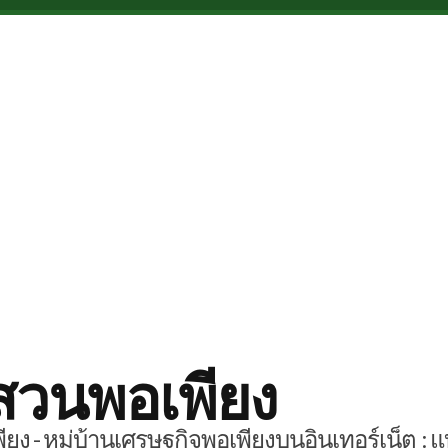
สวนพอเพียง
ยง - หมู่บ้านเศรษฐกิจพอเพียงบนอินเทอร์เน็ต : แ