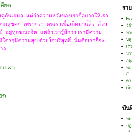
กลียด
ราย
องคู่กันเสมอ แต่ว่าความหวังของเราก็อยากให้เรา
Re
วามสุขค่ะ เพราะว่า คนเราเมื่อเกิดมาแ้ล้ว ล้วน
วิธ
ุกข์ อยู่ทุกขณะจิต แต่ถ้าเรารู้สึกว่า เรามีความ
ทา
ปลู
ใครๆมีความสุข ด้วยใจบริสุทธิ์ นั่นคือเราก็จะ
เร็ว
ราว
บา
ฤด
ทด
mail.com
สี
คว
เล็
ียด
บัน
ทบ
ปฏิ