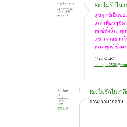
Re: ไม่รักไม่เ
ป้าเล็ก..อุบล
21 พฤศจิกายน,
2012 - 18:33
สุขทุกข์เป็นข
permalink
และเพื่อนๆมีค
ทุกข์ทั้งสิ้น ท
สุข เราอยากให้
หมดทุกข์ชั่วค
084-167-4671
anongrat2508@hot
Re: ไม่รักไม่เกล
อินเนียร์
21
พฤศจิกายน,
อ่านยากมากครับ
2012 -
18:45
permalink