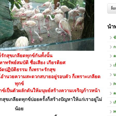
นำ
ข
ก
รักสุขเกลียดทุกข์กันทั้งนั้น
ค
หาทรัพย์สมบัติ ชื่อเสียง เกียรติยศ
เ
วัดปฏิบัติธรรม ก็เพราะรักสุข
บ
ณ์อำนวยความสะดวกสบายอยู่รอบตัว ก็เพราะเกลียด
ทุกข์
P
กข์เป็นตัวผลักดันให้มนุษย์สร้างความเจริญก้าวหน้า
ค
สุขเกลียดทุกข์บ่อยครั้งก็สร้างปัญหาให้แก่เราอยู่ไม่
เ
น้อย
M