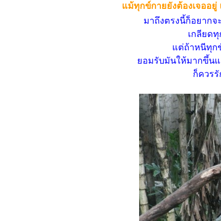
แม้ทุกข์กายยังต้องเจออยู่ 
มาถึงตรงนี้ก็อยากจะบ
เกลียดทุ
แต่ถ้าหนีทุก
ยอมรับมันให้มากขึ้นแล
ก็ควรร
>> พ