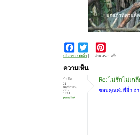
Fa
T
Pi
ce
w
nt
บล็อกของ ยัยอิ๋ว
อ่าน 4571 ครั้ง
b
itt
er
ความเห็น
o
er
es
Re: ไม่รักไม่เกล
ป้าลัด
o
t
21
พฤศจิกายน,
ขอบคุณค่ะพี่อิ๋ว อ่
2012 -
k
18:14
permalink