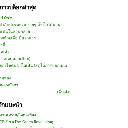
การบล็อกล่าสุด
ad Only
ีทำสับปะรดกวน ง่ายๆ เก็บไว้ได้นาน
งเดินในสวนกล้วย
กกล้วยเพื่อเป็นอาหาร
ๆนี้
นแล้ว
ูกาล(ทดสอบเขียน)
ลองใช้ดินขุยไผ่เป็นวัสดุในการปลูกบอน
ามหลัง
บครุฑลังกา
เพิ่มเติม
ทึกแนะนำ
ทวนเศรษฐกิจพอเพียง
วัติเขียว(The Green Revolution)