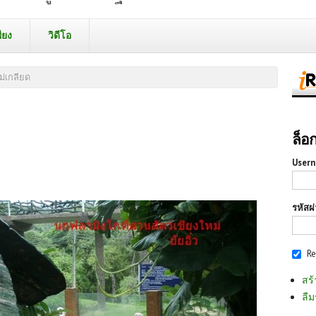
ียง
วิดีโอ
ไม่เกลียด
ล็อ
Usern
รหัสผ
R
สร้
ลืม