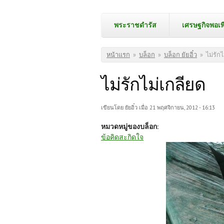
พระราชดำรัส
เศรษฐกิจพอเพ
คุณอยู่ที่นี่
หน้าแรก
»
บล็อก
»
บล็อก ยัยอิ๋ว
»
ไม่รัก
ไม่รักไม่เกลียด
เขียนโดย
ยัยอิ๋ว
เมื่อ 21 พฤศจิกายน, 2012 - 16:13
หมวดหมู่ของบล็อก:
ข้อคิดสะกิดใจ