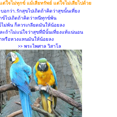
แต่ใจไม่ทุกข์ แม้เสียทรัพย์ แต่ใจไม่เสียไปด้วย
อกว่า..รักสุขไปเถิดถ้าคิดว่าสุขนั้นเที่ยง
กข์ไปเถิดถ้าคิดว่าหนีทุกข์พ้น
ข์ไม่พ้น ก็ควรเกลียดมันให้น้อยลง
ะถ้าไม่แน่ใจว่าสุขที่มีนั้นเที่ยงแท้แน่นอน
ักหรือหวงแหนมันให้น้อยลง
ระไพศาล วิสาโล