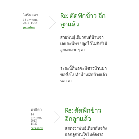
Re: ตัดฟักข้าว อีก
ไอรินลดา
14 มกราคม,
ลูกแล้ว
2013 - 15:18
permalink
สายพันธุ์เดียวกับที่บ้านจ๋า
เลยค่ะพี่พร ปลูกไว้ไม่ถึงปี มี
ลูกดกมากๆ ค่ะ
ระยะนี้ก็พอจะมีชาวบ้านมา
ขอซื้อไปทำน้ำหมักบ้างแล้ว
หล่ะคะ
Re: ตัดฟักข้าว
พรธิดา
14
อีกลูกแล้ว
มกราคม,
2013 -
15:27
แสดงว่าพันธุ์เดียวกันจริง
permalink
ออกลูกทันใจไม่ต้องรอ