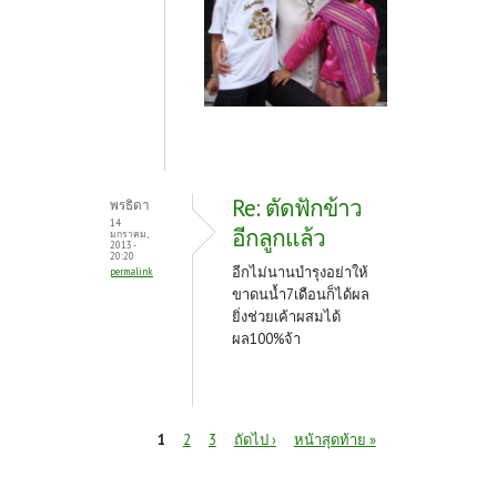
Re: ตัดฟักข้าว
พรธิดา
14
อีกลูกแล้ว
มกราคม,
2013 -
20:20
อีกไม่นานบำรุงอย่าให้
permalink
ขาดนน้ำ7เดือนก็ได้ผล
ยิ่งช่วยเค้าผสมได้
ผล100%จ้า
หน้า
1
2
3
ถัดไป ›
หน้าสุดท้าย »