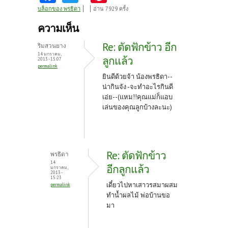
ce
w
nt
บล็อกของ พรธิดา
อ่าน 7929 ครั้ง
b
itt
er
ความเห็น
o
er
es
Re: ตัดฟักข้าว อีก
ริมสวนยาง
o
t
14 มกราคม,
ลูกแล้ว
2013 - 15:07
permalink
k
ยินดีด้วยจ้า น้องพรธิดา--
น่ากินจัง -จะทำอะไรกินดี
เอ่ย--(แหม!!คุณแม่ก็แอบ
เล่นของคุณลูกบ้างละนะ)
Re: ตัดฟักข้าว
พรธิดา
14
อีกลูกแล้ว
มกราคม,
2013 -
15:23
เดี๋ยวไปหาเสาวรสมาผสม
permalink
ทำน้ำผลไม้ พ่อบ้านขอ
มา