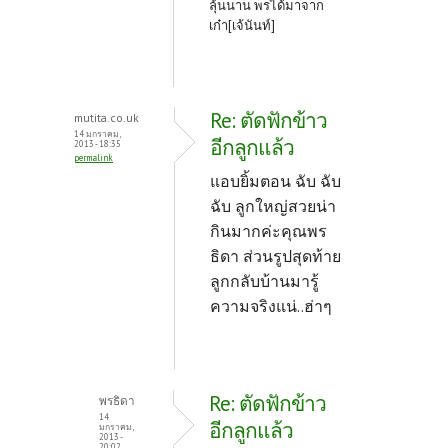
ลุ้นนาน พรได้มาจาก
เก๋า[เจ้นันท์]
Re: ตัดฟักข้าว
mutita.co.uk
14 มกราคม,
อีกลูกแล้ว
2013 - 18:35
permalink
แอบยิ้มตอน ฉับ ฉับ
ฉับ ลูกใหญ่สวยน่า
กินมากค่ะคุณพร
ธิดา ส่วนรูปสุดท้าย
ลูกกลับบ้านมารู้
ความจริงแน่..ฮ่าๆ
Re: ตัดฟักข้าว
พรธิดา
14
อีกลูกแล้ว
มกราคม,
2013 -
20:02