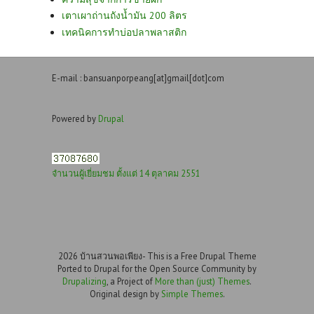
เตาเผาถ่านถังน้ำมัน 200 ลิตร
เทคนิคการทำบ่อปลาพลาสติก
E-mail : bansuanporpeang[at]gmail[dot]com
Powered by
Drupal
จำนวนผู้เยี่ยมชม ตั้งแต่ 14 ตุลาคม 2551
2026 บ้านสวนพอเพียง- This is a Free Drupal Theme
Ported to Drupal for the Open Source Community by
Drupalizing
, a Project of
More than (just) Themes
.
Original design by
Simple Themes
.