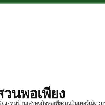
สวนพอเพียง
ยง - หมู่บ้านเศรษฐกิจพอเพียงบนอินเทอร์เน็ต : แ