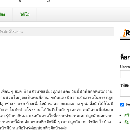
ียง
วิดีโอ
พืชผักที่โรงงาน
ล็อ
Usern
รหัสผ
ละเพื่อน ๆ สมช.บ้านสวนพอเพียงทุกท่านค่ะ วันนี้นำพืชผักที่พนักงาน
 พนักงานส่วนใหญ่จะเป็นคนอีสาน ขยันและมีความสามารถในการปลูก
กช่วง ๆ แรก บ้างเพื่อให้ผักรอดจากแมลงต่าง ๆ พอตั้งตัวได้ก็ไม่มี
R
บเต่าในป่าข้างโรงงาน ได้กันทีเป็นถัง ๆ เลยค่ะ คนอีสานนี่เก่งมาก
สร้
และรู้จักหากินค่ะ แรงบันดาลใจที่อยากทำสวนและปลูกผักนอกจาก
สานพวกนี้ด้วยค่ะ มาชมพืชผักที่พี่ ๆ เขาปลูกกันะคะว่ามีอะไรบ้าง
ลืม
้ามีบ้านเมื่อไหร่ค่อยปลูกพืชผักบ้างค่ะ