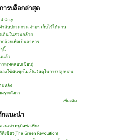
การบล็อกล่าสุด
ad Only
ีทำสับปะรดกวน ง่ายๆ เก็บไว้ได้นาน
งเดินในสวนกล้วย
กกล้วยเพื่อเป็นอาหาร
ๆนี้
นแล้ว
ูกาล(ทดสอบเขียน)
ลองใช้ดินขุยไผ่เป็นวัสดุในการปลูกบอน
ามหลัง
บครุฑลังกา
เพิ่มเติม
ทึกแนะนำ
ทวนเศรษฐกิจพอเพียง
วัติเขียว(The Green Revolution)