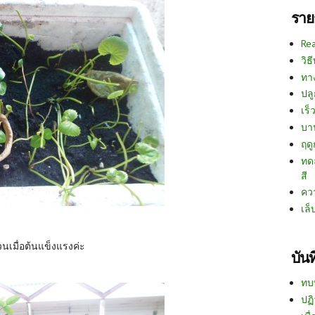
ราย
Re
วิธ
ทา
ปลู
เร็ว
บา
ฤด
ทด
สี
คว
เล็
วนเมื่อต้นแข็งแรงค่ะ
บัน
ทบ
ปฏิ