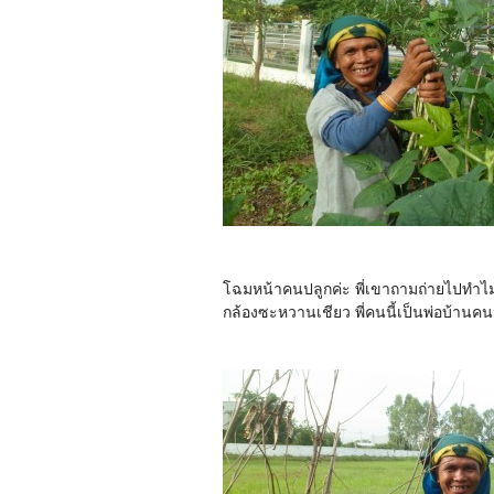
โฉมหน้าคนปลูกค่ะ พี่เขาถามถ่ายไปทำไมบ
กล้องซะหวานเชียว พี่คนนี้เป็นพ่อบ้านคนจั