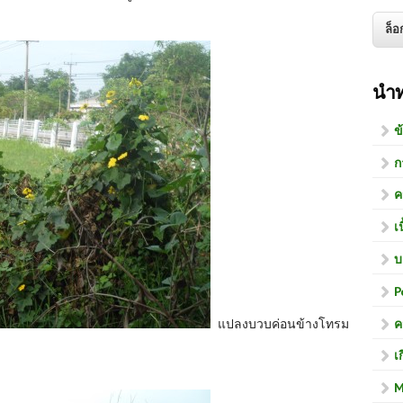
นำ
ข
ก
ค
เ
บ
P
ค
แปลงบวบค่อนข้างโทรม
เ
M