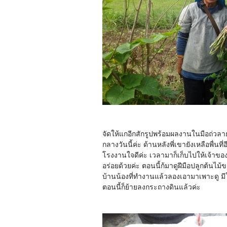
จัดให้แกอีกสักรูปพร้อมผลงานในมือถ่วลา
กลางวันนี้ค่ะ ด้านหลังพี่เขายังเหลือพื่
โรงงานใจดีค่ะ เวลามาก็เก็บไปให้เจ
อร่อยด้วยค่ะ ตอนนี้ก้มาดูฝีมือปลูกต้นไม้
บ้านน้องที่ทำงานแล้วลองเอามาเพาะดู มีใ
ตอนนี้ก็ย้ายลงกระถางดินแล้วค่ะ