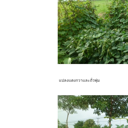
แปลงแตงกวาและถั่วพุ่ม