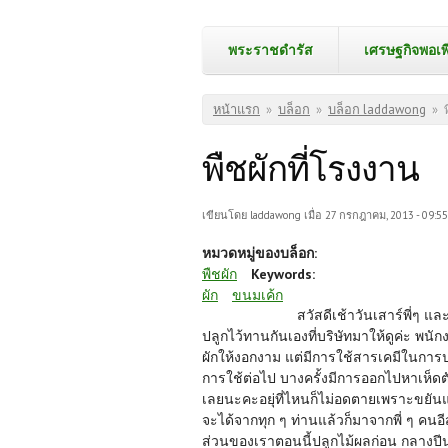
พระราชดำรัส
เศรษฐกิจพอเพ
คุณอยู่ที่นี่
หน้าแรก
»
บล็อก
»
บล็อก laddawong
»
พืชผักที่โรงงาน
เขียนโดย
laddawong
เมื่อ 27 กรกฎาคม, 2013 - 09:55
หมวดหมู่ของบล็อก:
พืชผัก
Keywords:
ผัก
ขนมเค้ก
สวัสดีเช้าวันเสาร์พี่ๆ แ
ปลูกไว้ทานกันเองที่บริษัทมาให้ดูค่ะ
ผักให้งอกงาม แต่มีการใช้สารเคมีในการปลู
การใช้ต่อไป บางครั้งมีการออกไปหาเห็ดตั
เลยนะคะอยุ่ที่ไหนก็ไม่อดตายเพราะขยัน
จะได้จากทุก ๆ ท่านแล้วก็มาจากพี่ ๆ คนอี
ส่วนของเราตอนนี้ปลูกไม้ผลก่อน กลางปีนน