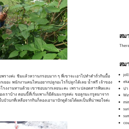
สมา
There
สมา
jol
ยพรางค่ะ ชิมแล้วหวานกรอบมาก ๆ พี่เขาจะเอาไปทำตำถั่วกินมื้อ
eka
นที่อีกเยอะ พนักงานคนไหนอยากปลูกอะไรก็ปลูกได้เลย น้ำฟรี เจ้าของ
้าของโรงงานทานด้วย เขาชอบมากเลยนะคะ เพราะปลอดสารพิษและ
ปา
ของเราบ้าง ตอนนี้ที่เริ่มเพาะก็มีต้นมะกรูดค่ะ ขอลูกมะกรูดมาจาก
Win
บบัวบกที่เหลือจากกินก็ลองเอามาปักดูด้วยได้ผลเป็นที่น่าพอใจค่ะ
min
su
su
co