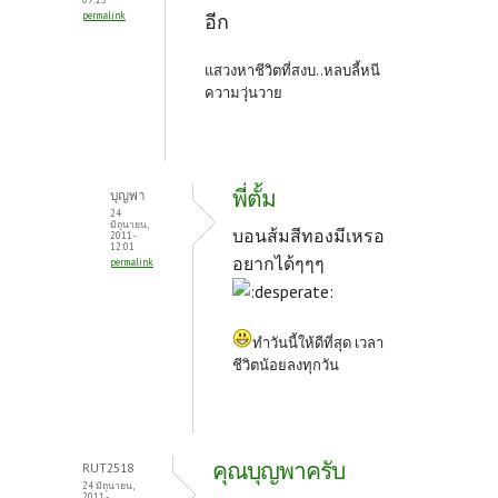
k
permalink
อีก
แสวงหาชีวิตที่สงบ..หลบลี้หนี
ความวุ่นวาย
พี่ตั้ม
บุญพา
24
มิถุนายน,
บอนส้มสีทองมีเหรอ
2011 -
12:01
อยากได้ๆๆๆ
permalink
ทำวันนี้ให้ดีที่สุด เวลา
ชีวิตน้อยลงทุกวัน
คุณบุญพาครับ
RUT2518
24 มิถุนายน,
2011 -