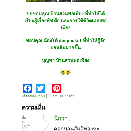
ขอขอบคุณ บ้านสวนพอเพียง ที่ทำให้ได้
เรียนรู้เรื่องพืช ผัก และการใช้ชีวิตแบบพอ
เพียง
ขอบคุณ น้องโด้ doephuket ที่ทำให้รู้จัก
บอนส้มมากขึ้น
บุญพา บ้านสวนพอเพียง
Fa
T
Pi
ce
w
nt
บล็อกของ บุญพา
อ่าน 10067 ครั้ง
b
itt
er
ความเห็น
o
er
es
นึกว่า..
ตั้ม
o
t
24
มิถุนายน,
ดอกบอนส้มสีทองซะ
2011 -
09:23