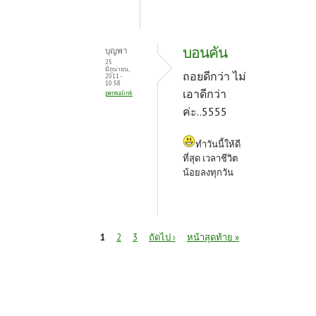
บอนคัน
บุญพา
25
มิถุนายน,
ถอยดีกว่า ไม่
2011 -
10:58
เอาดีกว่า
permalink
ค่ะ..5555
ทำวันนี้ให้ดี
ที่สุด เวลาชีวิต
น้อยลงทุกวัน
หน้า
1
2
3
ถัดไป ›
หน้าสุดท้าย »