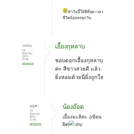
ทำวันนี้ให้ดีที่สุด เวลา
ชีวิตน้อยลงทุกวัน
เอื้องกุหลาบ
oddzy
24
มิถุนายน,
2011 -
ชอบดอกเอื้องกุหลาบ
09:46
permalink
ค่ะ สีขาวสวยดี แล้ว
ยิ่งหอมด้วยนี่ยิ่งถูกใจ
น้องอ๊อด
บุญพา
24
มิถุนายน,
เอื้องมะลิค่ะ..(เขียน
2011 -
11:41
ผิด)
permalink