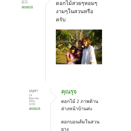
ดอกไม้สวยๆหอมๆ
09:37
permalink
งามๆในสวนหรือ
ครับ
คุณรุจ
บุญพา
24
มิถุนายน,
ดอกไม้ 2 ภาพด้าน
2011 -
12:02
ล่างหน้าบ้านค่ะ
permalink
ดอกบอนส้มในสวน
ยาง