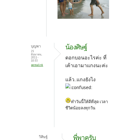
น้องศิษฐ์
บุญพา
25
มิถุนายน,
ดอกบอนอะไรค่ะ ที่
2011 -
10:53
เค้าเอามาแกงนะค่ะ
permalink
แล้ว..แกงยังไง
ทำวันนี้ให้ดีที่สุด เวลา
ชีวิตน้อยลงทุกวัน
พี่พาครับ
วิศิษฐ์