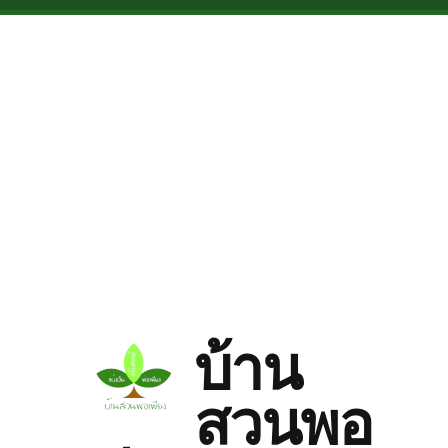
Skip to main content
บ้าน
สวนพอ