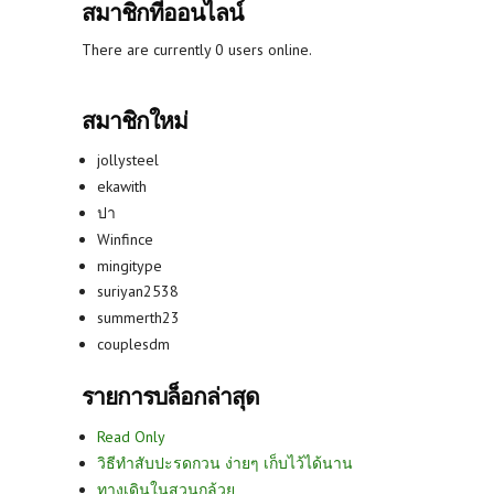
สมาชิกที่ออนไลน์
There are currently 0 users online.
สมาชิกใหม่
jollysteel
ekawith
ปา
Winfince
mingitype
suriyan2538
summerth23
couplesdm
รายการบล็อกล่าสุด
Read Only
วิธีทำสับปะรดกวน ง่ายๆ เก็บไว้ได้นาน
ทางเดินในสวนกล้วย