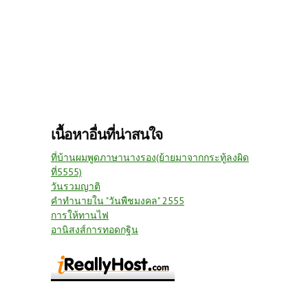
เนื้อหาอื่นที่น่าสนใจ
ที่บ้านผมพูดภาษานางรอง(ย้ายมาจากกระทู้ลงผิด
ที่5555)
วันรวมญาติ
คำทำนายใน "วันพืชมงคล" 2555
การให้ทานไฟ
อานิสงส์การทอดกฐิน