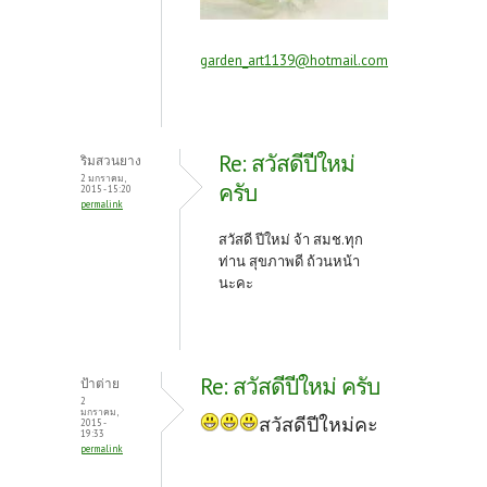
garden_art1139@hotmail.com
Re: สวัสดีปีใหม่
ริมสวนยาง
2 มกราคม,
ครับ
2015 - 15:20
permalink
สวัสดี ปีใหม่ จ้า สมช.ทุก
ท่าน สุขภาพดี ถ้วนหน้า
นะคะ
Re: สวัสดีปีใหม่ ครับ
ป้าต่าย
2
มกราคม,
สวัสดีปีใหม่คะ
2015 -
19:33
permalink