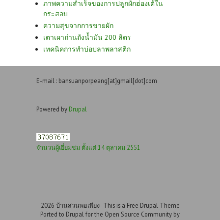
ภาพความสำเร็จของการปลูกผักฮ่องเต้ใน
กระสอบ
ความสุขจากการขายผัก
เตาเผาถ่านถังน้ำมัน 200 ลิตร
เทคนิคการทำบ่อปลาพลาสติก
E-mail : bansuanporpeang[at]gmail[dot]com
Powered by
Drupal
จำนวนผู้เยี่ยมชม ตั้งแต่ 14 ตุลาคม 2551
2026 บ้านสวนพอเพียง- This is a Free Drupal Theme
Ported to Drupal for the Open Source Community by