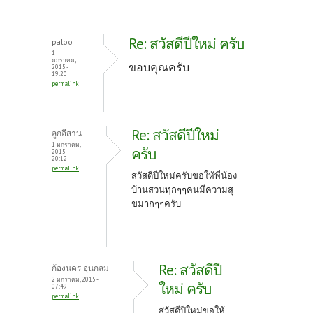
Re: สวัสดีปีใหม่ ครับ
paloo
1
มกราคม,
ขอบคุณครับ
2015 -
19:20
permalink
Re: สวัสดีปีใหม่
ลูกอีสาน
1 มกราคม,
ครับ
2015 -
20:12
permalink
สวัสดีปีใหม่ครับขอให้พี่น้อง
บ้านสวนทุกๆๆคนมีความสุ
ขมากๆๆครับ
Re: สวัสดีปี
ก้องนคร อุ่นกลม
2 มกราคม, 2015 -
ใหม่ ครับ
07:49
permalink
สวัสดีปีใหม่ขอให้