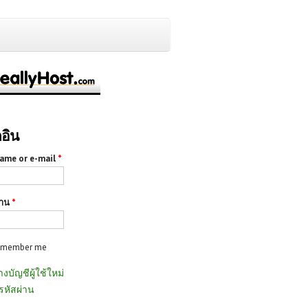
กอิน
ame or e-mail
*
่าน
*
emember me
างบัญชีผู้ใช้ใหม่
รหัสผ่าน