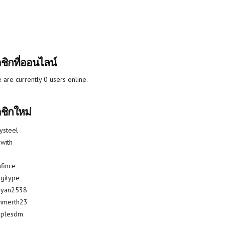
ชิกที่ออนไลน์
 are currently 0 users online.
ชิกใหม่
lysteel
with
fince
gitype
riyan2538
mmerth23
uplesdm