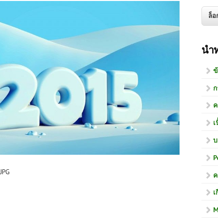
นำ
ข
ก
ค
เ
บ
P
ค
เ
M