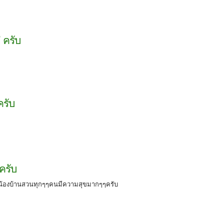
่ ครับ
ครับ
 ครับ
พี่น้องบ้านสวนทุกๆๆคนมีความสุขมากๆๆครับ