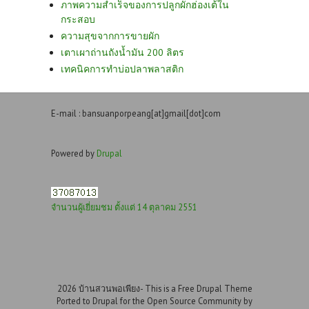
ภาพความสำเร็จของการปลูกผักฮ่องเต้ใน
กระสอบ
ความสุขจากการขายผัก
เตาเผาถ่านถังน้ำมัน 200 ลิตร
เทคนิคการทำบ่อปลาพลาสติก
E-mail : bansuanporpeang[at]gmail[dot]com
Powered by
Drupal
จำนวนผู้เยี่ยมชม ตั้งแต่ 14 ตุลาคม 2551
2026 บ้านสวนพอเพียง- This is a Free Drupal Theme
Ported to Drupal for the Open Source Community by