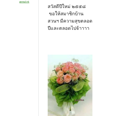
permalink
สวัสดีปีใหม่ ๒๕๕๘
ขอให้สมาชิกบ้าน
สวนฯ มีความสุขตลอด
ปีและตลอดไปจ้าาาา