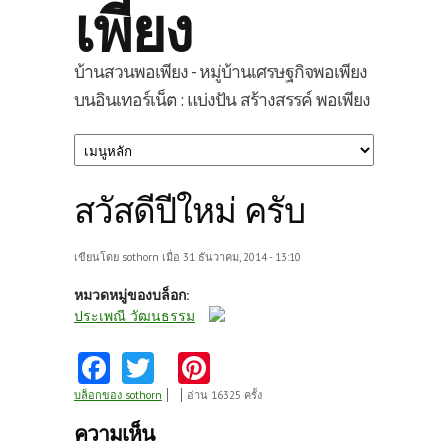
เพียง
บ้านสวนพอเพียง - หมู่บ้านเศรษฐกิจพอเพียง
บนอินเทอร์เน็ต : แบ่งปัน สร้างสรรค์ พอเพียง
สวัสดีปีใหม่ ครับ
เขียนโดย
sothorn
เมื่อ 31 ธันวาคม, 2014 - 13:10
หมวดหมู่ของบล็อก:
ประเพณี วัฒนธรรม
Fa
T
Pi
ce
w
nt
บล็อกของ sothorn
อ่าน 16325 ครั้ง
b
itt
er
ความเห็น