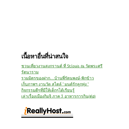
เนื้อหาอื่นที่น่าสนใจ
ชวนเที่ยวงานสงกรานต์ ที่ St.louis ณ วัดพระศรี
รัตนาราม
รวมมิตรของฝาก....บ้านพี่รัตนพงษ์-ฟักข้าว
เก็บภาพฯ งานวัด สไตล์ " มนต์รักลูกทุ่ง "
กิจกรรมดีๆที่มีให้เด็กๆได้เรียนรู้
เล่าเรื่องเมืองกิมจิ ภาค 3 อาหารการกิน(ต่อ)