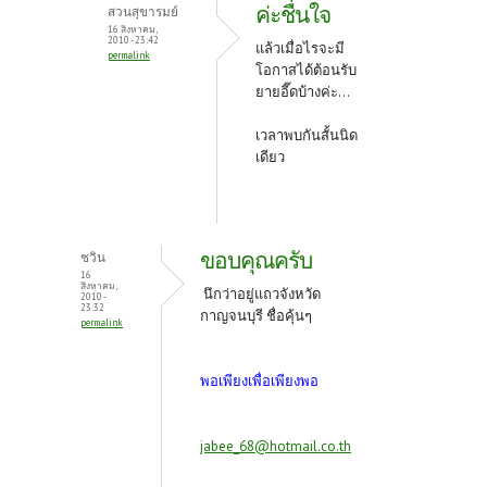
ค่ะชื่นใจ
สวนสุขารมย์
16 สิงหาคม,
2010 - 23:42
แล้วเมื่อไรจะมี
permalink
โอกาสได้ต้อนรับ
ยายอี๊ดบ้างค่ะ...
เวลาพบกันสั้นนิด
เดียว
ขอบคุณครับ
ชวิน
16
สิงหาคม,
นึกว่าอยู่แถวจังหวัด
2010 -
23:32
กาญจนบุรี ชื่อคุ้นๆ
permalink
พอเพียงเพื่อเพียงพอ
jabee_68@hotmail.co.th