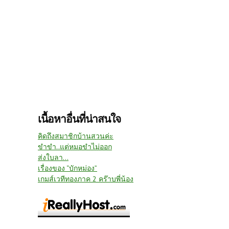
เนื้อหาอื่นที่น่าสนใจ
คิดถึงสมาชิกบ้านสวนค่ะ
ขำขำ..แต่หมอขำไม่ออก
ส่งใบลา...
เรื่องของ “บักหม่อง”
เกมส์เวทีทองภาค 2 คร๊าบพี่น้อง