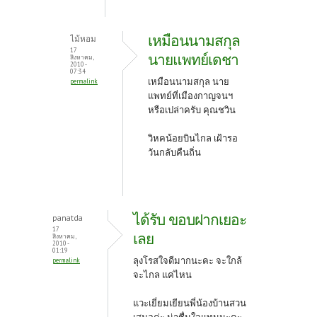
เหมือนนามสกุล
ไม้หอม
17
นายแพทย์เดชา
สิงหาคม,
2010 -
07:34
เหมือนนามสกุล นาย
permalink
แพทย์ที่เมืองกาญจนฯ
หรือเปล่าครับ คุณชวิน
วิหคน้อยบินไกล เฝ้ารอ
วันกลับคืนถิ่น
ได้รับ ขอบฝากเยอะ
panatda
17
เลย
สิงหาคม,
2010 -
01:19
ลุงโรสใจดีมากนะคะ จะใกล้
permalink
จะไกล แค่ไหน
แวะเยี่ยมเยียนพี่น้องบ้านสวน