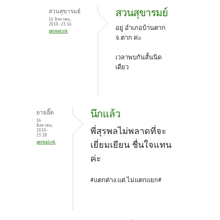
สวนสุขารมย์
สวนสุขารมย์
16 สิงหาคม,
2010 - 23:16
อยู่ อำเภอบ้านตาก
permalink
จ.ตาก ค่ะ
เวลาพบกันสั้นนิด
เดียว
นึกแล้ว
ยายอิ๊ด
16
สิงหาคม,
พี่สุรพลไม่พลาดที่จะ
2010 -
23:18
permalink
เยี่ยมเยียน ชื่นใจแทน
ค่ะ
#แตกต่าง.แต่.ไม่แตกแยก#