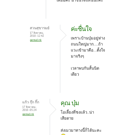
เสมอค่ะ น่าชื่นใจแทนนะคะ
ค่ะชื่นใจ
สวนสุขารมย์
17 สิงหาคม,
2010 - 12:42
เพราะบ้านบุ๋มอยู่ห่าง
permalink
ถนนใหญ่มาก....ถ้า
แวะเข้ามาคือ...ตั้งใจ
มาจริงๆ
เวลาพบกันสั้นนิด
เดียว
คุณ บุ๋ม
แก้ว กุ๊ก กิ๊ก
17 สิงหาคม,
2010 - 05:24
โอเลี้ยงที่ชงแล้ว..น่า
permalink
เสียดาย
ส่งเมวมาทางนี้ก็ได้นะคะ