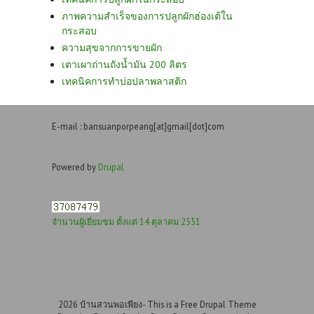
ภาพความสำเร็จของการปลูกผักฮ่องเต้ใน
กระสอบ
ความสุขจากการขายผัก
เตาเผาถ่านถังน้ำมัน 200 ลิตร
เทคนิคการทำบ่อปลาพลาสติก
E-mail : bansuanporpeang[at]gmail[dot]com
Powered by
Drupal
จำนวนผู้เยี่ยมชม ตั้งแต่ 14 ตุลาคม 2551
2026 บ้านสวนพอเพียง- This is a Free Drupal Theme