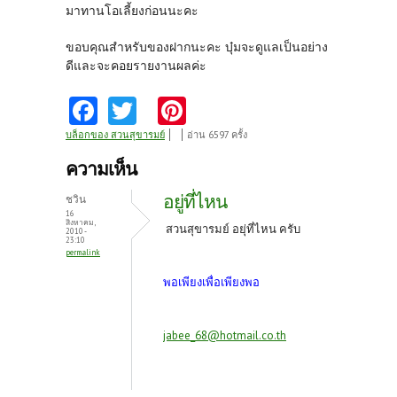
มาทานโอเลี้ยงก่อนนะคะ
ขอบคุณสำหรับของฝากนะคะ บุ๋มจะดูแลเป็นอย่าง
ดีและจะคอยรายงานผลค่ะ
Fa
T
Pi
ce
w
nt
บล็อกของ สวนสุขารมย์
อ่าน 6597 ครั้ง
b
itt
er
ความเห็น
o
er
es
อยู่ที่ไหน
ชวิน
o
t
16
สิงหาคม,
สวนสุขารมย์ อยุ่ที่ไหน ครับ
2010 -
k
23:10
permalink
พอเพียงเพื่อเพียงพอ
jabee_68@hotmail.co.th