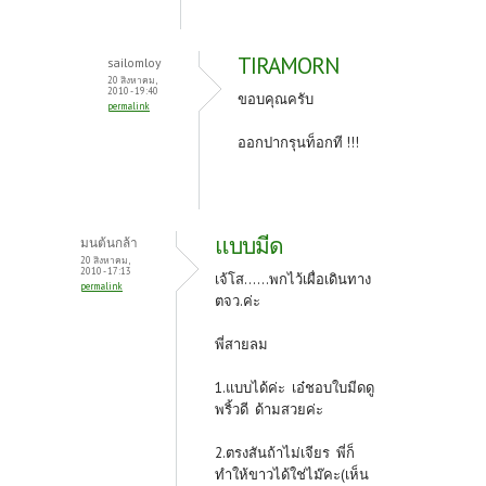
TIRAMORN
sailomloy
20 สิงหาคม,
2010 - 19:40
ขอบคุณครับ
permalink
ออกปากรุนท็อกที !!!
แบบมีด
มนต้นกล้า
20 สิงหาคม,
2010 - 17:13
เจ้โส......พกไว้เผื่อเดินทาง
permalink
ตจว.ค่ะ
พี่สายลม
1.แบบได้ค่ะ เอ๋ชอบใบมีดดู
พริ้วดี ด้ามสวยค่ะ
2.ตรงสันถ้าไม่เจียร พี่ก็
ทำให้ขาวได้ใช่ไม๊คะ(เห็น