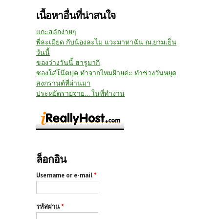
เนื้อหาอื่นที่น่าสนใจ
แกะสลักง่ายๆ
พี่ละเมียด กับน้องละไม แวะมาหาฉัน ณ.ยามเย็น
วันนี้
ของว่างวันนี้ ฮารูมากิ
ซองใส่โน๊ตบุค ทำจากไหมฝ้ายค่ะ ทำช่วงวันหยุด
สงกรานต์ที่ผ่านมา
ประหยัดรายจ่าย... ในที่ทำงาน
ล็อกอิน
Username or e-mail
*
รหัสผ่าน
*