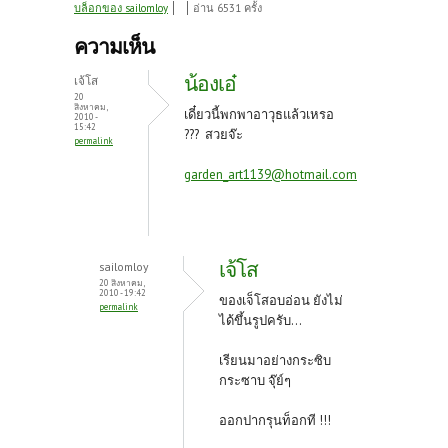
ce
w
nt
บล็อกของ sailomloy
อ่าน 6531 ครั้ง
b
itt
er
ความเห็น
o
er
es
น้องเอ๋
เจ้โส
o
t
20
สิงหาคม,
เดี๋ยวนี้พกพาอาวุธแล้วเหรอ
2010 -
k
15:42
??? สวยจ๊ะ
permalink
garden_art1139@hotmail.com
เจ้โส
sailomloy
20 สิงหาคม,
2010 - 19:42
ของเจ็โสอบอ่อน ยังไม่
permalink
ได้ขึ้นรูปครับ...
เรียนมาอย่างกระซิบ
กระซาบ จุ๊ย์ๆ
ออกปากรุนท็อกที !!!