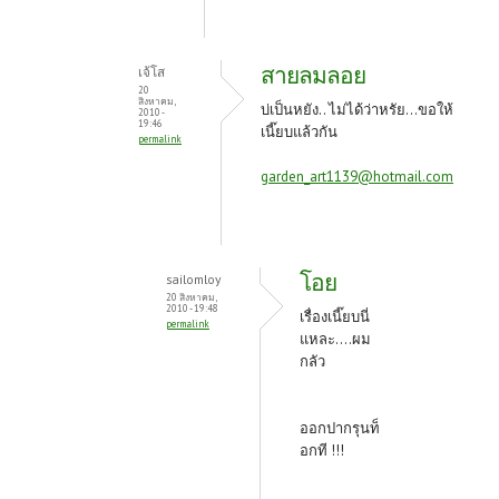
สายลมลอย
เจ้โส
20
สิงหาคม,
บ่เป็นหยัง.. ไม่ได้ว่าหรัย...ขอให้
2010 -
19:46
เนี๊ยบแล้วกัน
permalink
garden_art1139@hotmail.com
โอย
sailomloy
20 สิงหาคม,
2010 - 19:48
เรื่องเนี๊ยบนี่
permalink
แหละ....ผม
กลัว
ออกปากรุนท็
อกที !!!