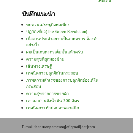
เพิ่มเติม
บันทึกแนะนำ
ทบทวนเศรษฐกิจพอเพียง
ปฏิวัติเขียว(The Green Revolution)
เบื่องานประจำอยากเป็นเกษตรกร ต้องทำ
อย่างไร
ผมเป็นเกษตรกรเต็มขั้นแล้วครับ
ความสุขที่ถูกมองข้าม
เส้นทางเศรษฐี
เทคนิคการปลูกผักในกระสอบ
ภาพความสำเร็จของการปลูกผักฮ่องเต้ใน
กระสอบ
ความสุขจากการขายผัก
เตาเผาถ่านถังน้ำมัน 200 ลิตร
เทคนิคการทำบ่อปลาพลาสติก
E-mail : bansuanporpeang[at]gmail[dot]com