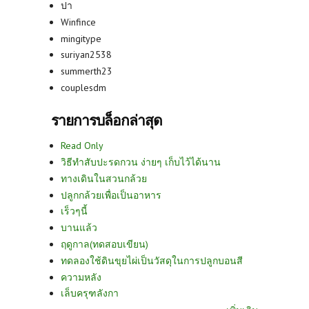
ปา
Winfince
mingitype
suriyan2538
summerth23
couplesdm
รายการบล็อกล่าสุด
Read Only
วิธีทำสับปะรดกวน ง่ายๆ เก็บไว้ได้นาน
ทางเดินในสวนกล้วย
ปลูกกล้วยเพื่อเป็นอาหาร
เร็วๆนี้
บานแล้ว
ฤดูกาล(ทดสอบเขียน)
ทดลองใช้ดินขุยไผ่เป็นวัสดุในการปลูกบอนสี
ความหลัง
เล็บครุฑลังกา