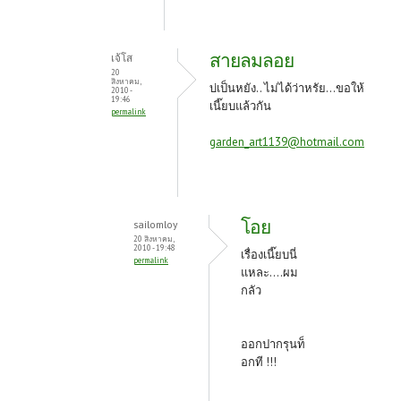
สายลมลอย
เจ้โส
20
สิงหาคม,
บ่เป็นหยัง.. ไม่ได้ว่าหรัย...ขอให้
2010 -
19:46
เนี๊ยบแล้วกัน
permalink
garden_art1139@hotmail.com
โอย
sailomloy
20 สิงหาคม,
2010 - 19:48
เรื่องเนี๊ยบนี่
permalink
แหละ....ผม
กลัว
ออกปากรุนท็
อกที !!!