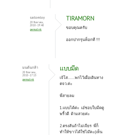
TIRAMORN
sailomloy
20 สิงหาคม,
2010 - 19:40
ขอบคุณครับ
permalink
ออกปากรุนท็อกที !!!
แบบมีด
มนต้นกล้า
20 สิงหาคม,
2010 - 17:13
เจ้โส......พกไว้เผื่อเดินทาง
permalink
ตจว.ค่ะ
พี่สายลม
1.แบบได้ค่ะ เอ๋ชอบใบมีดดู
พริ้วดี ด้ามสวยค่ะ
2.ตรงสันถ้าไม่เจียร พี่ก็
ทำให้ขาวได้ใช่ไม๊คะ(เห็น