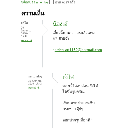
ce
w
nt
บล็อกของ sailomloy
อ่าน 6529 ครั้ง
b
itt
er
ความเห็น
o
er
es
น้องเอ๋
เจ้โส
o
t
20
สิงหาคม,
เดี๋ยวนี้พกพาอาวุธแล้วเหรอ
2010 -
k
15:42
??? สวยจ๊ะ
permalink
garden_art1139@hotmail.com
เจ้โส
sailomloy
20 สิงหาคม,
2010 - 19:42
ของเจ็โสอบอ่อน ยังไม่
permalink
ได้ขึ้นรูปครับ...
เรียนมาอย่างกระซิบ
กระซาบ จุ๊ย์ๆ
ออกปากรุนท็อกที !!!