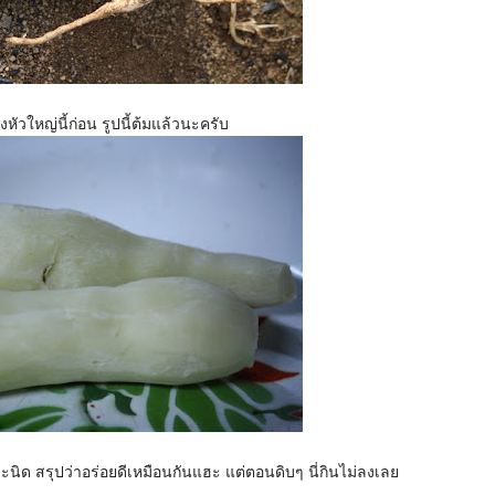
หัวใหญ่นี้ก่อน รูปนี้ต้มแล้วนะครับ
นิด สรุปว่าอร่อยดีเหมือนกันแฮะ แต่ตอนดิบๆ นี่กินไม่ลงเลย