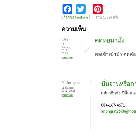
Fa
T
Pi
ce
w
nt
บล็อกของ sothorn
อ่าน 10593 ครั้ง
b
itt
er
ความเห็น
o
er
es
คดห่อมามั่ง
แจ้ว
o
t
11
มีนาคม,
2011 -
k
ทอเช้าเข้าป่า คดห่อม
20:13
permalink
นั่นจานหรือถ
ป้าเล็ก..อุบล
11 มีนาคม,
2011 - 20:18
แต่น่ากินจัง ปีนี้แ
permalink
084-167-4671
anongrat2508@hot