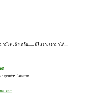
ามั่งนะถ้าเหลือ...... มีไหรกะเอามาได้....
าด
หละ ปลูกแล้วๆ ไม่พลาด
mail.com