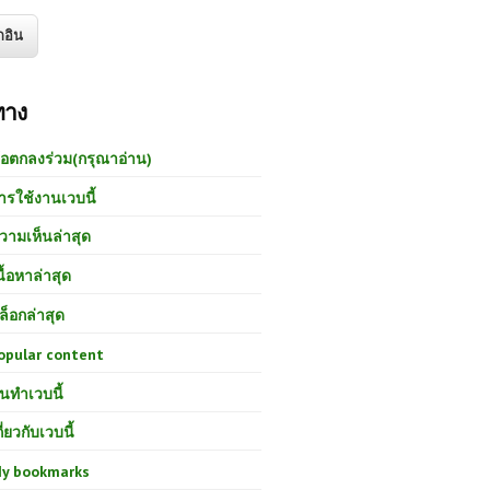
ทาง
้อตกลงร่วม(กรุณาอ่าน)
ารใช้งานเวบนี้
วามเห็นล่าสุด
นื้อหาล่าสุด
ล็อกล่าสุด
opular content
นทำเวบนี้
กี่ยวกับเวบนี้
y bookmarks