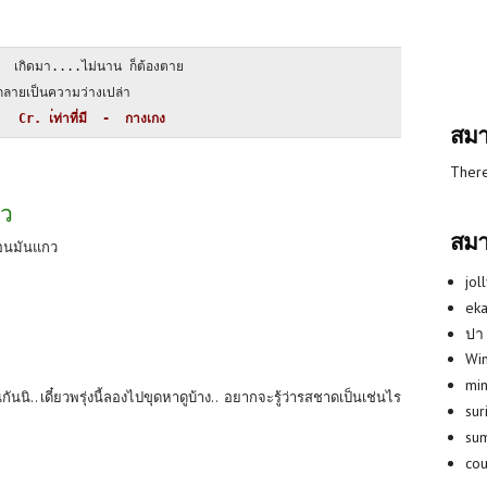
  เกิดมา....ไม่นาน ก็ต้องตาย
ลายเป็นความว่างเปล่า    
Cr. เ่ท่าที่มี  -  กางเกง
สมา
There
กว
สมา
ือนมันแกว
jol
eka
ปา
Win
min
ันนิ.. เดี๋ยวพรุ่งนี้ลองไปขุดหาดูบ้าง.. อยากจะรู้ว่ารสชาดเป็นเช่นไร
su
su
co