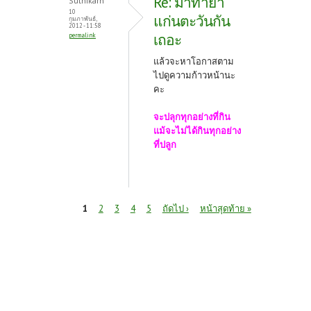
Re: มาทำยำ
Suthikarn
10
แก่นตะวันกัน
กุมภาพันธ์,
2012 - 11:58
เถอะ
permalink
แล้วจะหาโอกาสตาม
ไปดูความก้าวหน้านะ
คะ
จะปลุกทุกอย่างที่กิน
แม้จะไม่ได้กินทุกอย่าง
ที่ปลูก
หน้า
1
2
3
4
5
ถัดไป ›
หน้าสุดท้าย »