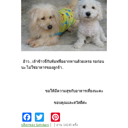
อ้าว... เจ้าข้าวจี่กับท้อฟฟี่อยากทานด้วยเหรอ รอก่อน
นะ ไม่ใช่อาหารของลูกจ้า..
ขอให้มีความสุขกับอาหารเที่ยงนะคะ
ขอบคุณและสวัสดีค่ะ
Fa
T
Pi
ce
w
nt
บล็อกของ Suthikarn
อ่าน 14243 ครั้ง