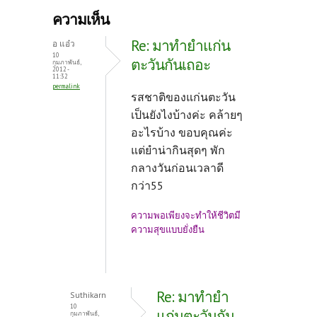
b
itt
er
ความเห็น
o
er
es
Re: มาทำยำแก่น
อ แอ๋ว
o
t
10
ตะวันกันเถอะ
กุมภาพันธ์,
2012 -
k
11:32
permalink
รสชาติของแก่นตะวัน
เป็นยังไงบ้างค่ะ คล้ายๆ
อะไรบ้าง ขอบคุณค่ะ
แต่ยำน่ากินสุดๆ พัก
กลางวันก่อนเวลาดี
กว่า55
ความพอเพียงจะทำให้ชีวิตมี
ความสุขแบบยั่งยืน
Re: มาทำยำ
Suthikarn
10
แก่นตะวันกัน
กุมภาพันธ์,