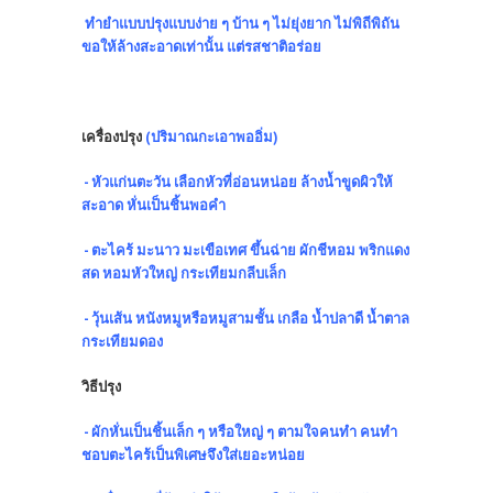
ทำยำแบบปรุงแบบง่าย ๆ บ้าน ๆ ไม่ยุ่งยาก ไม่พิถีพิถัน
ขอให้ล้างสะอาดเท่านั้น แต่รสชาติอร่อย
เครื่องปรุง
(ปริมาณกะเอาพออิ่ม)
- หัวแก่นตะวัน เลือกหัวที่อ่อนหน่อย ล้างน้ำขูดผิวให้
สะอาด หั่นเป็นชิ้นพอคำ
- ตะไคร้ มะนาว มะเขือเทศ ขึ้นฉ่าย ผักชีหอม พริกแดง
สด หอมหัวใหญ่ กระเทียมกลีบเล็ก
- วุ้นเส้น หนังหมูหรือหมูสามชั้น เกลือ น้ำปลาดี น้ำตาล
กระเทียมดอง
วิธีปรุง
- ผักหั่นเป็นชิ้นเล็ก ๆ หรือใหญ่ ๆ ตามใจคนทำ คนทำ
ชอบตะไคร้เป็นพิเศษจึงใส่เยอะหน่อย