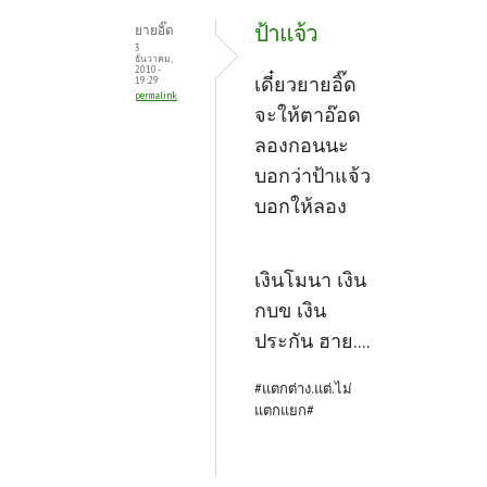
ป้าแจ้ว
ยายอิ๊ด
3
ธันวาคม,
2010 -
เดี๋ยวยายอิ๊ด
19:29
permalink
จะให้ตาอ๊อด
ลองกอนนะ
บอกว่าป้าแจ้ว
บอกให้ลอง
เงินโมนา เงิน
กบข เงิน
ประกัน ฮาย....
#แตกต่าง.แต่.ไม่
แตกแยก#