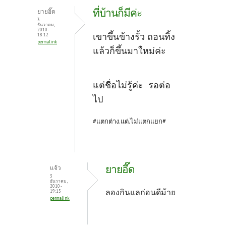
ที่บ้านก็มีค่ะ
ยายอิ๊ด
3
ธันวาคม,
2010 -
เขาขึ้นข้างรั้ว ถอนทิ้ง
18:12
permalink
แล้วก็ขึ้นมาใหม่ค่ะ
แต่ชื่อไม่รู้ค่ะ รอต่อ
ไป
#แตกต่าง.แต่.ไม่แตกแยก#
ยายอี๊ด
แจ้ว
3
ธันวาคม,
2010 -
ลองกินแลก่อนดีม้าย
19:15
permalink