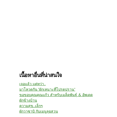
เนื้อหาอื่นที่น่าสนใจ
เจอแล้ว แต่ทว่า..
มาโหวดกัน "ผักเหนาะที่โปรดปราน"
ขอขอบคุณคุณแก้ว สำหรับเมล็ดพันธุ์ & อัพเดด
ผักข้างบ้าน
ความสุข..เล็กๆ
ผักวาซาบิ กับเมนูลุยสวน