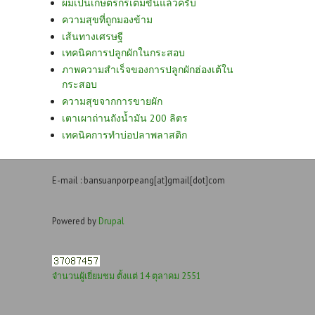
ผมเป็นเกษตรกรเต็มขั้นแล้วครับ
ความสุขที่ถูกมองข้าม
เส้นทางเศรษฐี
เทคนิคการปลูกผักในกระสอบ
ภาพความสำเร็จของการปลูกผักฮ่องเต้ใน
กระสอบ
ความสุขจากการขายผัก
เตาเผาถ่านถังน้ำมัน 200 ลิตร
เทคนิคการทำบ่อปลาพลาสติก
E-mail : bansuanporpeang[at]gmail[dot]com
Powered by
Drupal
จำนวนผู้เยี่ยมชม ตั้งแต่ 14 ตุลาคม 2551