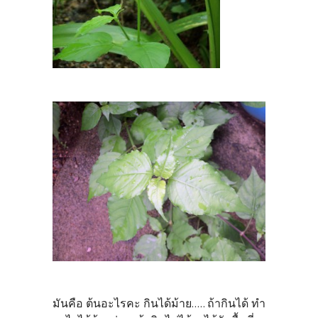
มันคือ ต้นอะไรคะ กินได้ม้าย..... ถ้ากินได้ ทำ