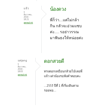
น้องดวง
แจ้ว
3
ธันวาคม,
2010 -
พี่ก็ว่า....แต่ไม่กล้า
18:21
permalink
กิน กลัวจะอ่วมแซบ
ค่ะ..... รอย่าวรรณ
มาฟันธงให้หน่อยค่ะ
ดอกสวยดี
satjang
3
ธันวาคม,
2010 -
ทรงดอกเหมือนกล้วยไม้เลยพี่
18:03
permalink
แจ้ว เด่วน้องรอฟังคำตอบคะ
...2553 ปีที่ 1 ที่เริ่มเดินตาม
รอยพ่อ...