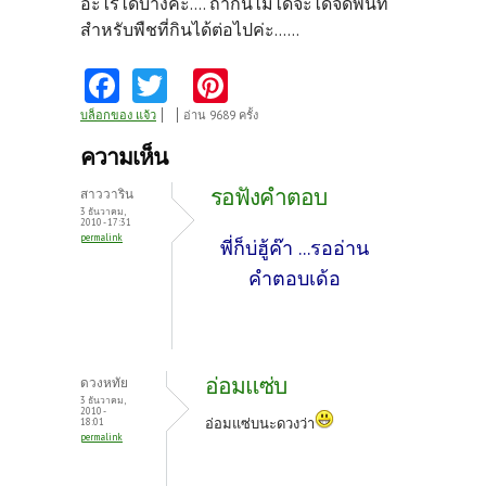
อะไรได้บ้างค่ะ.... ถ้ากินไม่ได้จะได้จัดพื้นที่
สำหรับพืชที่กินได้ต่อไปค่ะ......
Fa
T
Pi
ce
w
nt
บล็อกของ แจ้ว
อ่าน 9689 ครั้ง
b
itt
er
ความเห็น
o
er
es
รอฟังคำตอบ
สาววาริน
o
t
3 ธันวาคม,
2010 - 17:31
permalink
k
พี่ก็บ่ฮู้ค๊า ...รออ่าน
คำตอบเด้อ
อ่อมแซ่บ
ดวงหทัย
3 ธันวาคม,
2010 -
อ่อมแซ่บนะดวงว่า
18:01
permalink