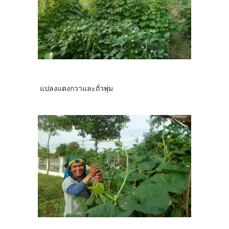
แปลงแตงกวาและถั่วพุ่ม