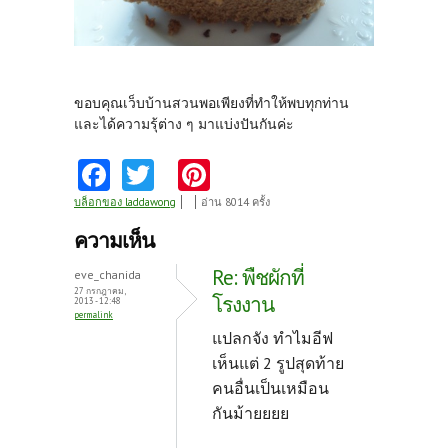
ขอบคุณเว็บบ้านสวนพอเพียงที่ทำให้พบทุกท่าน
และได้ความรุ้ต่าง ๆ มาแบ่งปันกันค่ะ
Fa
T
Pi
ce
w
nt
บล็อกของ laddawong
อ่าน 8014 ครั้ง
b
itt
er
ความเห็น
o
er
es
Re: พืชผักที่
eve_chanida
o
t
27 กรกฎาคม,
โรงงาน
2013 - 12:48
permalink
k
แปลกจัง ทำไมอีฟ
เห็นแต่ 2 รูปสุดท้าย
คนอื่นเป็นเหมือน
กันม้ายยยย