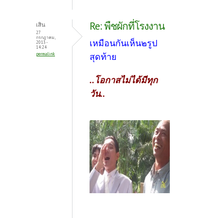
Re: พืชผักที่โรงงาน
เสิน
27
กรกฎาคม,
เหมือนกันเห็น๒รูป
2013 -
14:24
permalink
สุดท้าย
..โอกาสไม่ได้มีทุก
วัน..