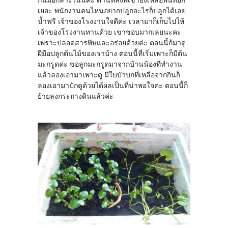
กินมื้อกลางวันนี้ค่ะ ด้านหลังพี่เขายังเหลือพื่นที่อีก
เยอะ พนักงานคนไหนอยากปลูกอะไรก็ปลูกได้เลย
น้ำฟรี เจ้าของโรงงานใจดีค่ะ เวลามาก็เก็บไปให้
เจ้าของโรงงานทานด้วย เขาชอบมากเลยนะคะ
เพราะปลอดสารพิษและอร่อยด้วยค่ะ ตอนนี้ก้มาดู
ฝีมือปลูกต้นไม้ของเราบ้าง ตอนนี้ที่เริ่มเพาะก็มีต้น
มะกรูดค่ะ ขอลูกมะกรูดมาจากบ้านน้องที่ทำงาน
แล้วลองเอามาเพาะดู มีใบบัวบกที่เหลือจากกินก็
ลองเอามาปักดูด้วยได้ผลเป็นที่น่าพอใจค่ะ ตอนนี้ก็
ย้ายลงกระถางดินแล้วค่ะ