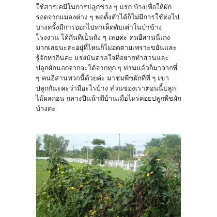
ใช้สารเคมีในการปลูกช่วง ๆ แรก บ้างเพื่อให้ผัก
รอดจากแมลงต่าง ๆ พอตั้งตัวได้ก็ไม่มีการใช้ต่อไป
บางครั้งมีการออกไปหาเห็ดตับเต่าในป่าข้าง
โรงงาน ได้กันทีเป็นถัง ๆ เลยค่ะ คนอีสานนี่เก่ง
มากเลยนะคะอยุ่ที่ไหนก็ไม่อดตายเพราะขยันและ
รู้จักหากินค่ะ แรงบันดาลใจที่อยากทำสวนและ
ปลูกผักนอกจากจะได้จากทุก ๆ ท่านแล้วก็มาจากพี่
ๆ คนอีสานพวกนี้ด้วยค่ะ มาชมพืชผักที่พี่ ๆ เขา
ปลูกกันะคะว่ามีอะไรบ้าง ส่วนของเราตอนนี้ปลูก
ไม้ผลก่อน กลางปีนน้ามีบ้านเมื่อไหร่ค่อยปลูกพืชผัก
บ้างค่ะ