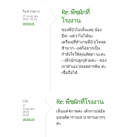
Re: พืชผักที่
ริมสวนยาง
27 กรกฎาคม,
โรงงาน
2013 - 15:33
permalink
ของพี่บัวไม่เห็นเลย น้อง
อีฟ--แต่ว่าไม่ได้นะ
เครื่อง(ที่ทำงานพี่บัว)โหลด
ช้ามาก--แต่ก็อยากเป็น
กำลังใจให้คุณลัดดา นะคะ
--(พี่ๆนักปลูก)ด้วยค่ะ--ของ
เราทำเอง ปลอดสารพิษ ค่ะ
เชื่อถือได้
Re: พืชผักที่โรงงาน
Lily
27
กรกฎาคม,
เห็นแค่4ภาพค่ะ
เค้กกาแฟอัล
2013 -
16:03
มอนด์คาราเมล น่าทานมากๆ
permalink
ค่ะ