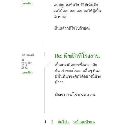
permalink
คนปลูกคงชื่นใจ ที่ได้เห็นผัก
ผลไม้ออกดอกออกผลให้ผู้เป็น
เจ้าของ
เห็นแล้วก็ดีใจไปด้วยค่ะ
Re: พืชผักที่โรงงาน
รัตนพงษ์
28
กรกฎาคม,
เป็นแนวคิดการพึ่งพาอาศัย
2013 -
08:56
กัน เจ้าของโรงงานอื่นๆ ที่พอ
permalink
มีพื้นที่น่าจะคิดได้อย่างนี้บ้าง
น้าาา
มิตรภาพไร้พรมแดน
หน้า
1
2
ถัดไป ›
หน้าสุดท้าย »