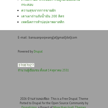
กระสอบ
ความสุขจากการขายผัก
เตาเผาถ่านถังน้ำมัน 200 ลิตร
เทคนิคการทำบ่อปลาพลาสติก
E-mail : bansuanporpeang[at]gmail[dot]com
Powered by
Drupal
จำนวนผู้เยี่ยมชม ตั้งแต่ 14 ตุลาคม 2551
2026 บ้านสวนพอเพียง- This is a Free Drupal Theme
Ported to Drupal for the Open Source Community by
Drupalizing
, a Project of
More than (just) Themes
.