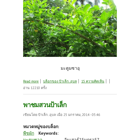
มะตูมซาอุ
about การโน้มกิ่งเร่งยอด
Read more
บล็อกของ ป้าเล็ก..อุบล
15 ความคิดเห็น
อ่าน 12210 ครั้ง
พาชมสวนป้าเล็ก
เขียนโดย
ป้าเล็ก..อุบล
เมื่อ 25 มกราคม, 2014 - 05:46
หมวดหมู่ของบล็อก:
พืชผัก
Keywords:
มะตูมซาอุ
วันเสาร์25มกรา57