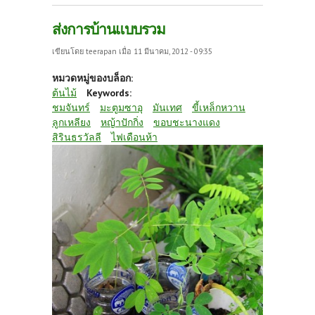
ส่งการบ้านแบบรวม
เขียนโดย
teerapan
เมื่อ 11 มีนาคม, 2012 - 09:35
หมวดหมู่ของบล็อก:
ต้นไม้
Keywords:
ชมจันทร์
มะตูมซาอุ
มันเทศ
ขี้เหล็กหวาน
ลูกเหลียง
หญ้าปักกิ่ง
ขอบชะนางแดง
สิรินธรวัลลี
ไฟเดือนห้า