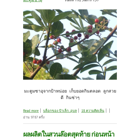
มะตูมซาอุจากป้าหน่อย เก็บยอดกินตลอด ลูกสวย
ดี กินซ่าๆ
about พาชมสวนป้าเล็ก
Read more
บล็อกของ ป้าเล็ก..อุบล
18 ความคิดเห็น
อ่าน 9787 ครั้ง
ผลผลิตในสวนล๊อตสุดท้าย ก่อนหน้า