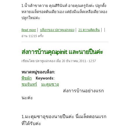
1.น้ำเต้าขาควาย คุณศิรินันท์ อายคุณครูจังค่ะ ปลูกตั้ง
หลายเมล็ดรอดต้นเดียวเอง แต่ยังมีเมล็ดเหลือเดียวลอง
ปลูกใหม่ค่ะ
about ส่งการบ้าน....คุณครูช่วยมาตรวจด้วยนะค่ะ
Read more
บล็อกของ ปลาทูแม่กลอง
21 ความคิดเห็น
อ่าน 11215 ครั้ง
ส่งการบ้านคุณpinit และนายปืนค่ะ
เขียนโดย
ปลาทูแม่กลอง
เมื่อ 20 ธันวาคม, 2011 - 12:57
หมวดหมู่ของบล็อก:
พืชผัก
Keywords:
ชมจันทร์
มะตูมซาอุ
ส่งการบ้านอย่างแรก
นะค่ะ
1.มะตุมซาอุของนายปืนค่ะ นี่เมล็ดตอนแรก
ที่ได้รับค่ะ