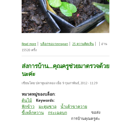
about ส่งการบ้านแบบรวม
Read more
บล็อกของ teerapan
25 ความคิดเห็น
อ่าน
15520 ครั้ง
ส่งการบ้าน....คุณครูช่วยมาตรวจด้วย
นะค่ะ
เขียนโดย
ปลาทูแม่กลอง
เมื่อ 9 กุมภาพันธ์, 2012 - 11:29
หมวดหมู่ของบล็อก:
ต้นไม้
Keywords:
ฟักข้าว
มะตูมซาอุ
น้ำเต้าขาควาย
ขี้เหล็กหวาน
กระเฉดบก
ขอส่ง
การบ้านคุณครูค่ะ