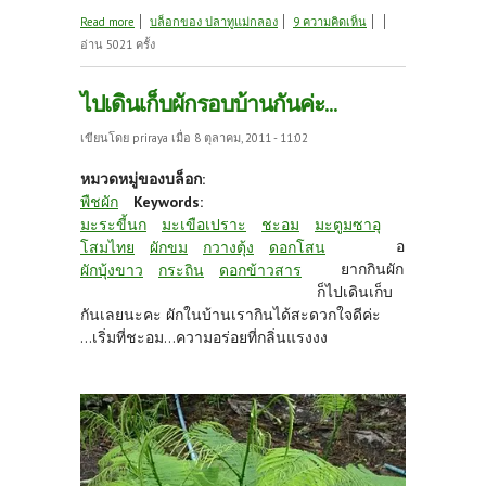
about ส่งการบ้านคุณpinit และนายปืนค่ะ
Read more
บล็อกของ ปลาทูแม่กลอง
9 ความคิดเห็น
อ่าน 5021 ครั้ง
ไปเดินเก็บผักรอบบ้านกันค่ะ...
เขียนโดย
priraya
เมื่อ 8 ตุลาคม, 2011 - 11:02
หมวดหมู่ของบล็อก:
พืชผัก
Keywords:
มะระขี้นก
มะเขือเปราะ
ชะอม
มะตูมซาอุ
อ
โสมไทย
ผักขม
กวางตุ้ง
ดอกโสน
ยากกินผัก
ผักบุ้งขาว
กระถิน
ดอกข้าวสาร
ก็ไปเดินเก็บ
กันเลยนะคะ ผักในบ้านเรากินได้สะดวกใจดีค่ะ
...เริ่มที่ชะอม...ความอร่อยที่กลิ่นแรงงง