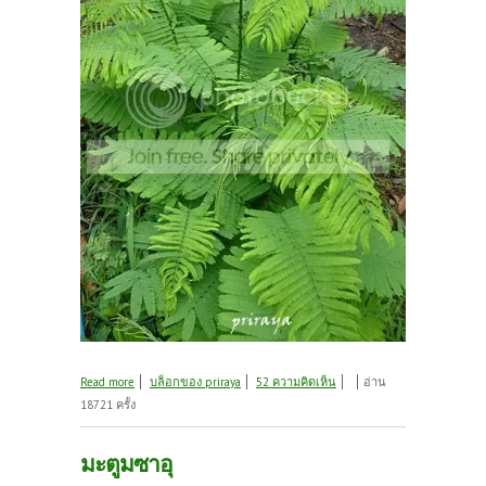
about ไปเดินเก็บผักรอบบ้านกันค่ะ...
Read more
บล็อกของ priraya
52 ความคิดเห็น
อ่าน
18721 ครั้ง
มะตูมซาอุ