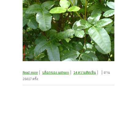
about มะตูมซาอุ
Read more
บล็อกของ sothorn
14 ความคิดเห็น
อ่าน
26617 ครั้ง