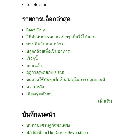
couplesdm
รายการบล็อกล่าสุด
Read Only
วิธีทำสับปะรดกวน ง่ายๆ เก็บไว้ได้นาน
ทางเดินในสวนกล้วย
ปลูกกล้วยเพื่อเป็นอาหาร
เร็วๆนี้
บานแล้ว
ฤดูกาล(ทดสอบเขียน)
ทดลองใช้ดินขุยไผ่เป็นวัสดุในการปลูกบอนสี
ความหลัง
เล็บครุฑลังกา
เพิ่มเติม
บันทึกแนะนำ
ทบทวนเศรษฐกิจพอเพียง
ปฏิวัติเขียว(The Green Revolution)