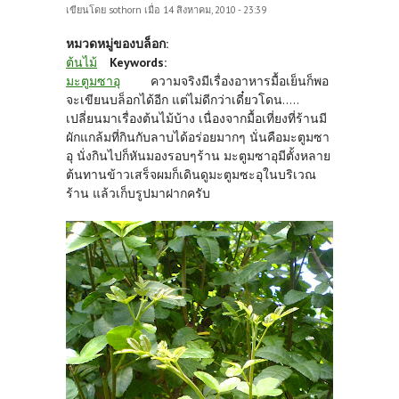
เขียนโดย
sothorn
เมื่อ 14 สิงหาคม, 2010 - 23:39
หมวดหมู่ของบล็อก:
ต้นไม้
Keywords:
มะตูมซาอุ
ความจริงมีเรื่องอาหารมื้อเย็นก็พอ
จะเขียนบล็อกได้อีก แต่ไม่ดีกว่าเดี๋ยวโดน.....
เปลี่ยนมาเรื่องต้นไม้บ้าง เนื่องจากมื้อเที่ยงที่ร้านมี
ผักแกล้มที่กินกับลาบได้อร่อยมากๆ นั่นคือมะตูมซา
อุ นั่งกินไปก็หันมองรอบๆร้าน มะตูมซาอุมีตั้งหลาย
ต้นทานข้าวเสร็จผมก็เดินดูมะตูมซะอุในบริเวณ
ร้าน แล้วเก็บรูปมาฝากครับ