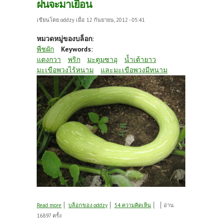
ฝนจะมาเยือน
เขียนโดย
oddzy
เมื่อ 12 กันยายน, 2012 - 05:41
หมวดหมู่ของบล็อก:
พืชผัก
Keywords:
แตงกวา
พริก
มะตูมซาอุ
น้ำเต้ายาว
มะเขือพวงไร้หนาม
และมะเขือพวงมีหนาม
about ผลผลิตในสวนล๊อตสุดท้าย ก่อนหน้าฝนจะมา
Read more
บล็อกของ oddzy
54 ความคิดเห็น
อ่าน
เยือน
16897 ครั้ง