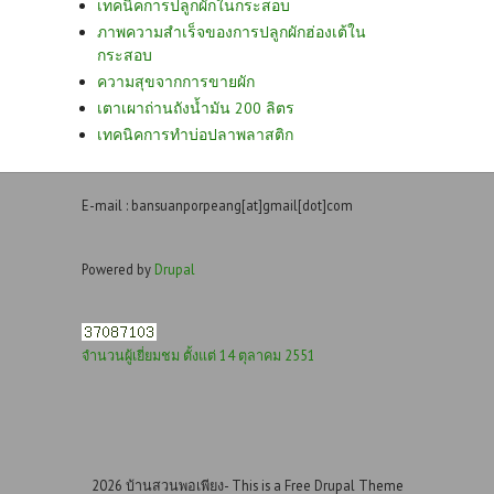
เทคนิคการปลูกผักในกระสอบ
ภาพความสำเร็จของการปลูกผักฮ่องเต้ใน
กระสอบ
ความสุขจากการขายผัก
เตาเผาถ่านถังน้ำมัน 200 ลิตร
เทคนิคการทำบ่อปลาพลาสติก
E-mail : bansuanporpeang[at]gmail[dot]com
Powered by
Drupal
จำนวนผู้เยี่ยมชม ตั้งแต่ 14 ตุลาคม 2551
2026 บ้านสวนพอเพียง- This is a Free Drupal Theme