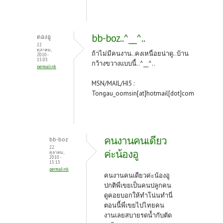
bb-boz..^__^..
ตองอู
22
ตุลาคม,
ถ้าไม่มีคนงาน..คงเหนื่อยน่าดู..บ้าน
2010 -
15:03
กว้างขวางแบบนี้..^__^..
permalink
MSN/MAIL/HI5 :
Tongau_oomsin[at]hotmail[dot]com
คนงานคนเดียว
bb-boz
22
ค่ะน้องอู
ตุลาคม,
2010 -
15:13
permalink
คนงานคนเดียวค่ะน้องอู
ปกติพี่เขยเป็นคนปลูกคน
ดูคอยบอกให้ทำโน่นทำนี่
ตอนนี้พี่เขยไปไทยคน
งานเลยสบายรดน้ำกับตัด