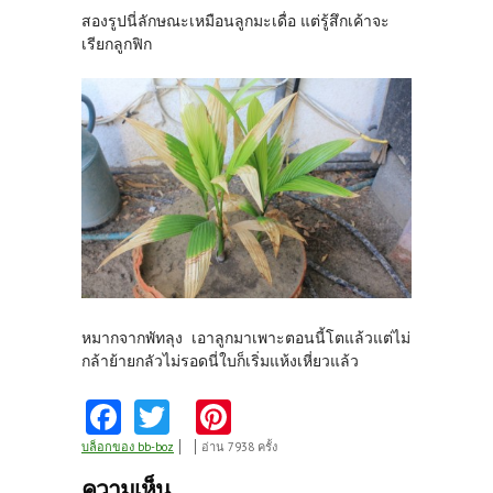
สองรูปนี่ลักษณะเหมือนลูกมะเดื่อ แต่รู้สึกเค้าจะ
เรียกลูกฟิก
หมากจากพัทลุง เอาลูกมาเพาะตอนนี้โตแล้วแต่ไม่
กล้าย้ายกลัวไม่รอดนี่ใบก็เริ่มแห้งเหี่ยวแล้ว
Fa
T
Pi
ce
w
nt
บล็อกของ bb-boz
อ่าน 7938 ครั้ง
b
itt
er
ความเห็น