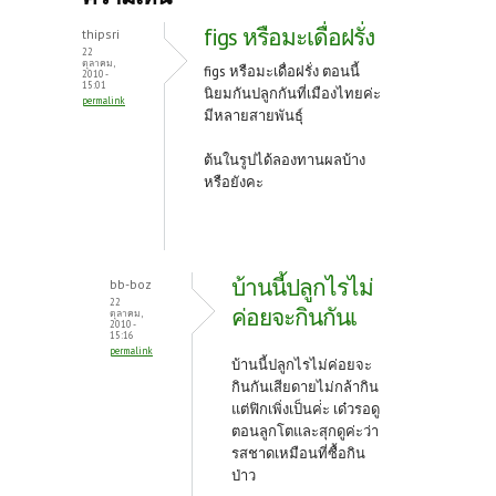
o
er
es
figs หรือมะเดื่อฝรั่ง
thipsri
o
t
22
ตุลาคม,
figs หรือมะเดื่อฝรั่ง ตอนนี้
2010 -
k
15:01
นิยมกันปลูกกันที่เมืองไทยค่ะ
permalink
มีหลายสายพันธุ์
ต้นในรูปได้ลองทานผลบ้าง
หรือยังคะ
บ้านนี้ปลูกไรไม่
bb-boz
22
ค่อยจะกินกันเ
ตุลาคม,
2010 -
15:16
permalink
บ้านนี้ปลูกไรไม่ค่อยจะ
กินกันเสียดายไม่กล้ากิน
แต่ฟิกเพิ่งเป็นค่่ะ เด๋วรอดู
ตอนลูกโตและสุกดูค่ะว่า
รสชาดเหมือนที่ซื้อกิน
ป่าว