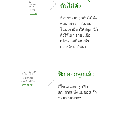
22
ต้นไม้ค่ะ
ตุลาคม,
2010 -
16:13
permalink
พี่เขยชอบปลูกต้นไม้ค่ะ
พ่อมาก้จะเอาโน่นเอา
โน่นเอานี่มาให้ปลูก นี่ก็
สั่งให้เค้าเอามะเขือ
เปราะ เมล็ดคะน้า
กวางตุ้ง มาให้ค่ะ
ฟิก ออกลูกแล้ว
แก้ว กุ๊ก กิ๊ก
22 ตุลาคม,
2010 - 15:45
permalink
ดีใจแทนเลย ลูกฟิก
แก่..ตากแห้ง แม่ของแก้ว
ชอบทานมากๆ