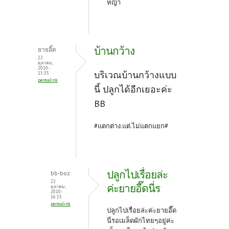
หญ้า
บ้านกว้าง
ยายอิ๊ด
22
ตุลาคม,
2010 -
บริเวณบ้านกว้างแบบ
15:35
permalink
นี้ ปลูกได้อีกเยอะค่ะ
BB
#แตกต่าง.แต่.ไม่แตกแยก#
ปลูกไปเรื่อยล่ะ
bb-boz
22
ค่ะยายอี๊ดนี่ร
ตุลาคม,
2010 -
16:15
permalink
ปลูกไปเรื่อยล่ะค่ะยายอี๊ด
นี่รอเมล็ดผักไทยๆอยู่ค่ะ