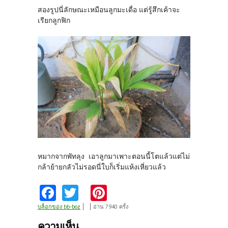
สองรูปนี่ลักษณะเหมือนลูกมะเดื่อ แต่รู้สึกเค้าจะ
เรียกลูกฟิก
หมากจากพัทลุง เอาลูกมาเพาะตอนนี้โตแล้วแต่ไม่
กล้าย้ายกลัวไม่รอดนี่ใบก็เริ่มแห้งเหี่ยวแล้ว
Fa
T
Pi
ce
w
nt
บล็อกของ bb-boz
อ่าน 7940 ครั้ง
b
itt
er
ความเห็น