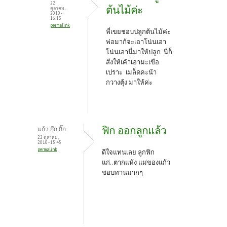
22
ต้นไม้ค่ะ
ตุลาคม,
2010 -
16:13
permalink
พี่เขยชอบปลูกต้นไม้ค่ะ
พ่อมาก้จะเอาโน่นเอา
โน่นเอานี่มาให้ปลูก นี่ก็
สั่งให้เค้าเอามะเขือ
เปราะ เมล็ดคะน้า
กวางตุ้ง มาให้ค่ะ
ฟิก ออกลูกแล้ว
แก้ว กุ๊ก กิ๊ก
22 ตุลาคม,
2010 - 15:45
permalink
ดีใจแทนเลย ลูกฟิก
แก่..ตากแห้ง แม่ของแก้ว
ชอบทานมากๆ