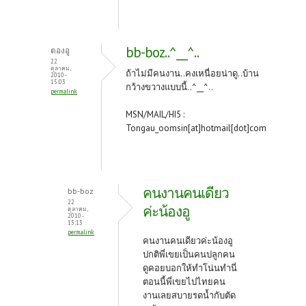
bb-boz..^__^..
ตองอู
22
ตุลาคม,
ถ้าไม่มีคนงาน..คงเหนื่อยน่าดู..บ้าน
2010 -
15:03
กว้างขวางแบบนี้..^__^..
permalink
MSN/MAIL/HI5 :
Tongau_oomsin[at]hotmail[dot]com
คนงานคนเดียว
bb-boz
22
ค่ะน้องอู
ตุลาคม,
2010 -
15:13
permalink
คนงานคนเดียวค่ะน้องอู
ปกติพี่เขยเป็นคนปลูกคน
ดูคอยบอกให้ทำโน่นทำนี่
ตอนนี้พี่เขยไปไทยคน
งานเลยสบายรดน้ำกับตัด