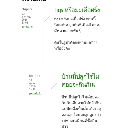
o
er
es
figs หรือมะเดื่อฝรั่ง
thipsri
o
t
22
ตุลาคม,
figs หรือมะเดื่อฝรั่ง ตอนนี้
2010 -
k
15:01
นิยมกันปลูกกันที่เมืองไทยค่ะ
permalink
มีหลายสายพันธุ์
ต้นในรูปได้ลองทานผลบ้าง
หรือยังคะ
บ้านนี้ปลูกไรไม่
bb-boz
22
ค่อยจะกินกันเ
ตุลาคม,
2010 -
15:16
permalink
บ้านนี้ปลูกไรไม่ค่อยจะ
กินกันเสียดายไม่กล้ากิน
แต่ฟิกเพิ่งเป็นค่่ะ เด๋วรอดู
ตอนลูกโตและสุกดูค่ะว่า
รสชาดเหมือนที่ซื้อกิน
ป่าว