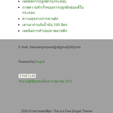
เทคนิคการปลูกผักในกระสอบ
ภาพความสำเร็จของการปลูกผักฮ่องเต้ใน
กระสอบ
ความสุขจากการขายผัก
เตาเผาถ่านถังน้ำมัน 200 ลิตร
เทคนิคการทำบ่อปลาพลาสติก
E-mail : bansuanporpeang[at]gmail[dot]com
Powered by
Drupal
จำนวนผู้เยี่ยมชม ตั้งแต่ 14 ตุลาคม 2551
2026 บ้านสวนพอเพียง- This is a Free Drupal Theme