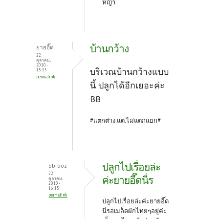
หญ้า
บ้านกว้าง
ยายอิ๊ด
22
ตุลาคม,
2010 -
บริเวณบ้านกว้างแบบ
15:35
permalink
นี้ ปลูกได้อีกเยอะค่ะ
BB
#แตกต่าง.แต่.ไม่แตกแยก#
ปลูกไปเรื่อยล่ะ
bb-boz
22
ค่ะยายอี๊ดนี่ร
ตุลาคม,
2010 -
16:15
permalink
ปลูกไปเรื่อยล่ะค่ะยายอี๊ด
นี่รอเมล็ดผักไทยๆอยู่ค่ะ