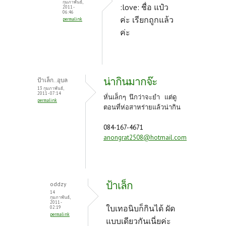
กุมภาพันธ์,
:love: ชื่อ แป๋ว
2011 -
06:46
ค่ะ เรียกถูกแล้ว
permalink
ค่ะ
น่ากินมากจ๊ะ
ป้าเล็ก..อุบล
13 กุมภาพันธ์,
2011 - 07:14
หั่นเล็กๆ นึกว่าจะยำ แต่ดู
permalink
ตอนที่ห่อสาหร่ายแล้วน่ากิน
084-167-4671
anongrat2508@hotmail.com
ป้าเล็ก
oddzy
14
กุมภาพันธ์,
2011 -
ใบเทอนิบก็กินได้ ผัด
02:19
permalink
แบบเดียวกันเนี่ยค่ะ