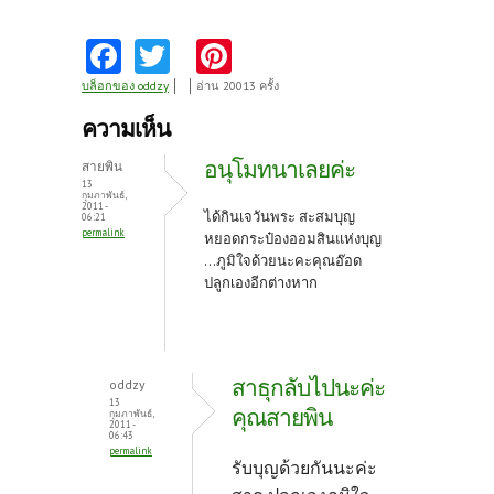
Fa
T
Pi
ce
w
nt
บล็อกของ oddzy
อ่าน 20013 ครั้ง
b
itt
er
ความเห็น
o
er
es
อนุโมทนาเลยค่ะ
สายพิน
o
t
13
กุมภาพันธ์,
2011 -
k
ได้กินเจวันพระ สะสมบุญ
06:21
permalink
หยอดกระป๋องออมสินแห่งบุญ
...ภูมิใจด้วยนะคะคุณอ๊อด
ปลูกเองอีกต่างหาก
สาธุกลับไปนะค่ะ
oddzy
13
คุณสายพิน
กุมภาพันธ์,
2011 -
06:43
permalink
รับบุญด้วยกันนะค่ะ