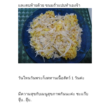
และตบท้ายด้วย ขนมถั่วแปบทำเองจ้า
วันใหนวันพระก็งดทานเนื้อสัตว์ 1 วันค่ะ
มีความสุขกับเมนูสุขภาพกันนะค่ะ ชะแว๊บ
จุ๊บ...จุ๊บ..