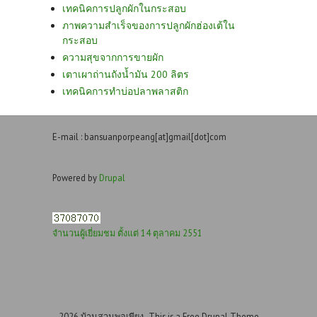
เทคนิคการปลูกผักในกระสอบ
ภาพความสำเร็จของการปลูกผักฮ่องเต้ใน
กระสอบ
ความสุขจากการขายผัก
เตาเผาถ่านถังน้ำมัน 200 ลิตร
เทคนิคการทำบ่อปลาพลาสติก
E-mail : bansuanporpeang[at]gmail[dot]com
Powered by
Drupal
จำนวนผู้เยี่ยมชม ตั้งแต่ 14 ตุลาคม 2551
2026 บ้านสวนพอเพียง- This is a Free Drupal Theme