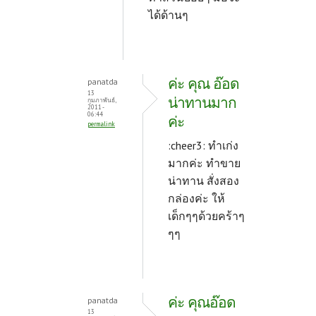
ได้ด้านๆ
ค่ะ คุณ อ๊อด
panatda
13
น่าทานมาก
กุมภาพันธ์,
2011 -
06:44
ค่ะ
permalink
:cheer3: ทำเก่ง
มากค่ะ ทำขาย
น่าทาน สั่งสอง
กล่องค่ะ ให้
เด็กๆๆด้วยคร้าๆ
ๆๆ
ค่ะ คุณอ๊อด
panatda
13