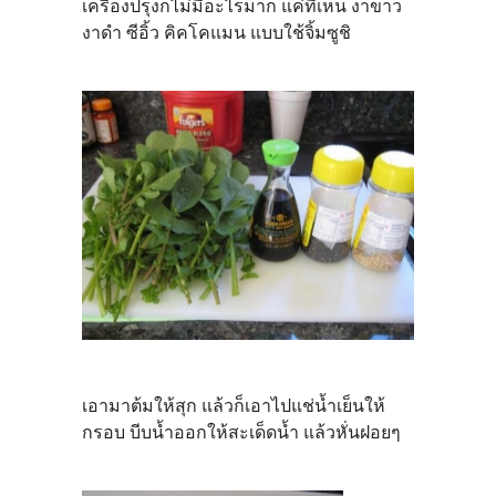
เครื่องปรุงก็ไม่มีอะไรมาก แค่ที่เห็น งาขาว
งาดำ ซีอิ้ว คิคโคแมน แบบใช้จิ้มซูชิ
เอามาต้มให้สุก แล้วก็เอาไปแช่น้ำเย็นให้
กรอบ บีบน้ำออกให้สะเด็ดน้ำ แล้วหั่นฝอยๆ