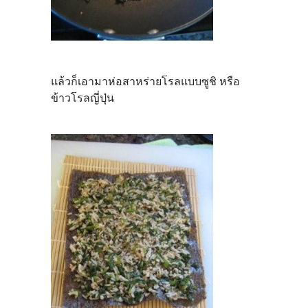
แล้วก็เอามาห่อสาหร่ายโรลแบบซูชิ หรือ
ข้าวโรลญี่ปุ่น