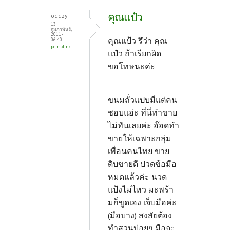
คุณแป๋ว
oddzy
13
กุมภาพันธ์,
2011 -
คุณแป้ว รึว่า คุณ
06:40
permalink
แป๋ว ถ้าเรียกผิด
ขอโทษนะค่ะ
ขนมถั่วแปบมีแต่คน
ชอบแฮ่ะ ที่นี่ทำขาย
ไม่ทันเลยค่ะ อ๊อดทำ
ขายให้เฉพาะกลุ่ม
เพื่อนคนไทย ขาย
ดิบขายดี ปวดข้อมือ
หมดแล้วค่ะ นวด
แป้งไม่ไหว มะพร้า
มก็ขูดเอง เจ็บมือค่ะ
(มือบาง) สงสัยต้อง
ทำสวนบ่อยๆ มือจะ