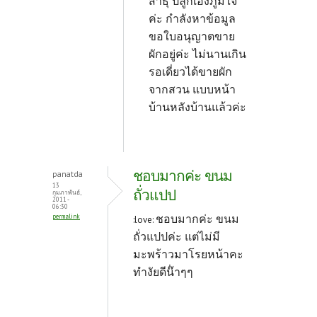
สาธุ ปลูกเองภูมิใจ
ค่ะ กำลังหาข้อมูล
ขอใบอนุญาตขาย
ผักอยู่ค่ะ ไม่นานเกิน
รอเดี่ยวได้ขายผัก
จากสวน แบบหน้า
บ้านหลังบ้านแล้วค่ะ
ชอบมากค่ะ ขนม
panatda
13
ถั่วแปป
กุมภาพันธ์,
2011 -
06:30
ชอบมากค่ะ ขนม
permalink
:love:
ถั่วแปปค่ะ แต่ไม่มี
มะพร้าวมาโรยหน้าคะ
ทำงัยดีน๊่าๆๆ