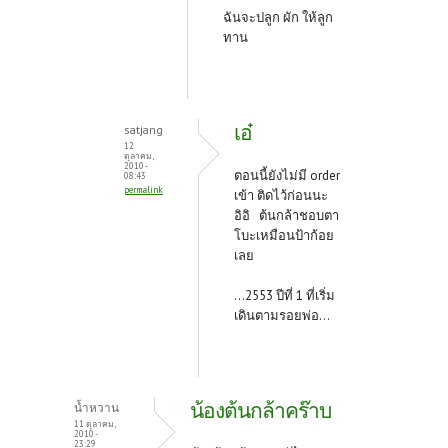
ฉันจะปลูก ผัก ให้ลูก
ทาน
เอ๋
satjang
12
ตุลาคม,
2010 -
ตอนนี้ยังไม่มี order
08:43
permalink
เข้า ติดไว้ก่อนนะ
อิอิ ต้นกล้าชอบตา
โบะเหมือนป้าก้อย
เลย
...2553 ปีที่ 1 ที่เริ่ม
เดินตามรอยพ่อ...
น้องต้นกล้าคร๊าบ
น้ำหวาน
11 ตุลาคม,
2010 -
23:29