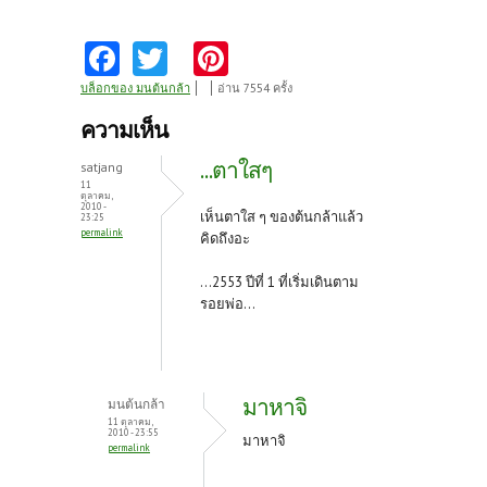
Fa
T
Pi
ce
w
nt
บล็อกของ มนต้นกล้า
อ่าน 7554 ครั้ง
b
itt
er
ความเห็น
o
er
es
...ตาใสๆ
satjang
o
t
11
ตุลาคม,
2010 -
k
เห็นตาใส ๆ ของต้นกล้าแล้ว
23:25
permalink
คิดถึงอะ
...2553 ปีที่ 1 ที่เริ่มเดินตาม
รอยพ่อ...
มาหาจิ
มนต้นกล้า
11 ตุลาคม,
2010 - 23:55
มาหาจิ
permalink