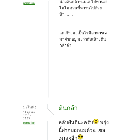
น้องต้นกล้า+แม่เอ๋ ไปทานเจ
permalink
ไมไม่ชวนพี่หวานไปด้วย
น๊า.......
แต่เก๊าะมะเป็นไรมีอาหารเจ
มาฝากอยู่ มะว่ากันเน๊าะต้น
กล้าจ๋า
ต้นกล้า
มะโหน่ง
11 ตุลาคม,
2010 -
23:53
หลับฝันดีนะครับ
พรุ่ง
permalink
นี้ฝากบอกแม่ด้วย...ขอ
เมนูเจอีก