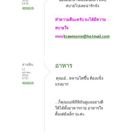
2010 -
04:50
สบายไปเลยน่ารักจัง
permalink
ทำความดีนะครับ จะได้มีความ
สบายใจ
msn/
krawmovie@hotmail.com
อาหาร
สายพิน
12
ตุลาคม,
2010 -
คุณเอ๋...หลานโตขึ้น ต้องแข็ง
07:07
permalink
แรงมาก
...ก็คุณแม่พิถีพิถันดูแลอย่างดี
ให้ได้ทั้งอาหารกาย อาหารใจ
ตั้งแต่ยังเด็ก น่ะค่ะ