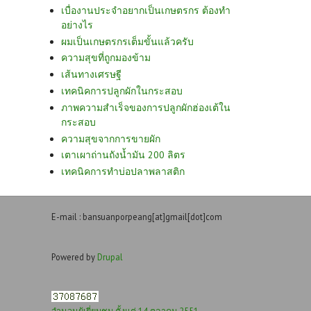
เบื่องานประจำอยากเป็นเกษตรกร ต้องทำ
อย่างไร
ผมเป็นเกษตรกรเต็มขั้นแล้วครับ
ความสุขที่ถูกมองข้าม
เส้นทางเศรษฐี
เทคนิคการปลูกผักในกระสอบ
ภาพความสำเร็จของการปลูกผักฮ่องเต้ใน
กระสอบ
ความสุขจากการขายผัก
เตาเผาถ่านถังน้ำมัน 200 ลิตร
เทคนิคการทำบ่อปลาพลาสติก
E-mail : bansuanporpeang[at]gmail[dot]com
Powered by
Drupal
จำนวนผู้เยี่ยมชม ตั้งแต่ 14 ตุลาคม 2551