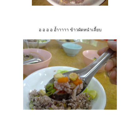
อ อ อ อ อ้ำาาาา ข้าวผัดหนำเลี้ยบ