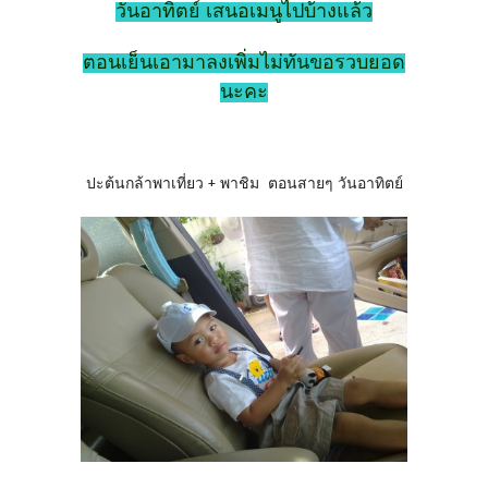
วันอาทิตย์ เสนอเมนูไปบ้างแล้ว
ตอนเย็นเอามาลงเพิ่มไม่ทันขอรวบยอด
นะคะ
ปะต้นกล้าพาเที่ยว + พาชิม ตอนสายๆ วันอาทิตย์