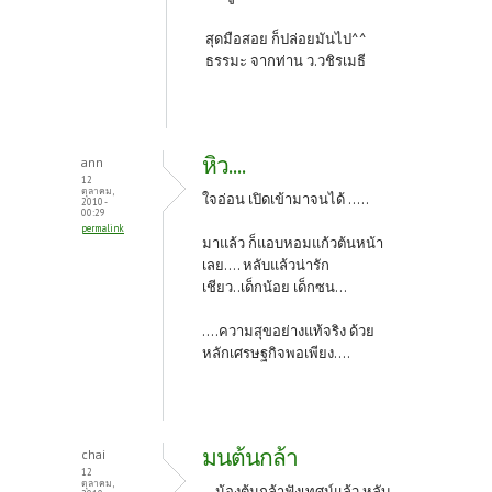
สุดมือสอย ก็ปล่อยมันไป^^
ธรรมะ จากท่าน ว.วชิรเมธี
หิว....
ann
12
ตุลาคม,
ใจอ่อน เปิดเข้ามาจนได้ .....
2010 -
00:29
permalink
มาแล้ว ก็แอบหอมแก้วต้นหน้า
เลย.... หลับแล้วน่ารัก
เชียว..เด็กน้อย เด็กซน...
....ความสุขอย่างแท้จริง ด้วย
หลักเศรษฐกิจพอเพียง....
มนต้นกล้า
chai
12
ตุลาคม,
น้องต้นกล้าฟังเทศน์แล้ว หลับ