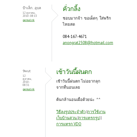
คั่วกลิ้ง
ป้าเล็ก..อุบล
12 ตุลาคม,
2010 - 08:13
ชอบมากจ้า ขอเผ็ดๆ ใส่พริก
permalink
ไทยสด
084-167-4671
anongrat2508@hotmail.com
เช้าวันนี้ฝนตก
9wut
12
ตุลาคม,
เช้าวันนี้ฝนตก ไม่อยากลุก
2010 -
08:31
จากที่นอนเลย
permalink
ต้นกล้านอนเผื่อด้วยน่ะ ^^
วิธีลงรูปประจำตัว
|
การใช้งาน
เว็บบ้านสวน
|
การแทรกรูป
|
การแทรก VDO