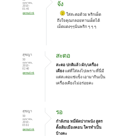
o
t
จัง
เมษายน,
2010 -
k
01:45
permalink
ใส่สะตอด้วย พริกเผ็ด
ถึงใจคุณกลอยทานเผ็ดได้
เม็ดแดงๆๆนั่นพริก ๆ ๆ ๆ
สะตอ
สุชญา
30
เมษายน,
สะตอ ปกติแล้ว ผัก/เครื่อง
2010 -
02:40
เคียง
แต่ที่ใส่ลงไปเพราะที่นี่มี
permalink
แต่สะตอแช่แข็ง เอามากินเป็น
เครื่องเคียงไม่อร่อยคะ
รอ
สุชญา
30
เมษายน,
กำลังรอ หมี่ผัดปากพนัง สูตร
2010 -
03:02
ดั้งเดิมเมืองคอน ใครทำเป็น
permalink
บ้างคะ