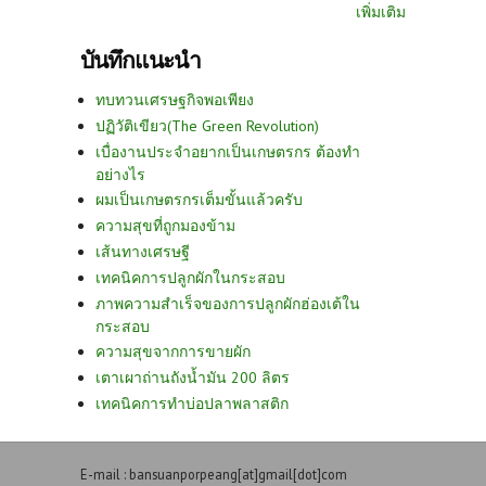
เพิ่มเติม
บันทึกแนะนำ
ทบทวนเศรษฐกิจพอเพียง
ปฏิวัติเขียว(The Green Revolution)
เบื่องานประจำอยากเป็นเกษตรกร ต้องทำ
อย่างไร
ผมเป็นเกษตรกรเต็มขั้นแล้วครับ
ความสุขที่ถูกมองข้าม
เส้นทางเศรษฐี
เทคนิคการปลูกผักในกระสอบ
ภาพความสำเร็จของการปลูกผักฮ่องเต้ใน
กระสอบ
ความสุขจากการขายผัก
เตาเผาถ่านถังน้ำมัน 200 ลิตร
เทคนิคการทำบ่อปลาพลาสติก
E-mail : bansuanporpeang[at]gmail[dot]com