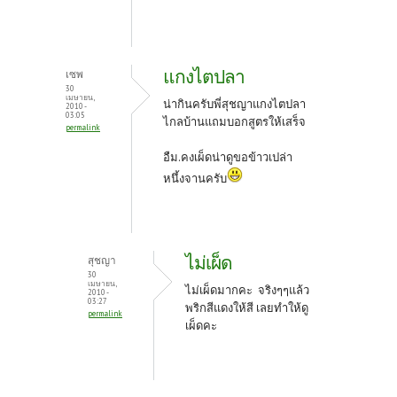
แกงไตปลา
เซพ
30
เมษายน,
น่ากินครับพี่สุชญาแกงไตปลา
2010 -
03:05
ไกลบ้านแถมบอกสูตรให้เสร็จ
permalink
อืม.คงเผ็ดน่าดูขอข้าวเปล่า
หนึ้งจานครับ
ไม่เผ็ด
สุชญา
30
เมษายน,
ไม่เผ็ดมากคะ จริงๆๆแล้ว
2010 -
03:27
พริกสีแดงให้สี เลยทำให้ดู
permalink
เผ็ดคะ