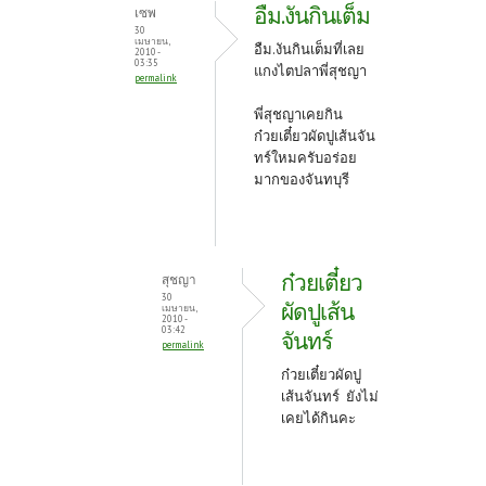
อืม.งันกินเต็ม
เซพ
30
เมษายน,
อืม.งันกินเต็มที่เลย
2010 -
03:35
แกงไตปลาพี่สุชญา
permalink
พี่สุชญาเคยกิน
ก๋วยเตี๋ยวผัดปูเส้นจัน
ทร์ใหมครับอร่อย
มากของจันทบุรี
ก๋วยเตี๋ยว
สุชญา
30
ผัดปูเส้น
เมษายน,
2010 -
03:42
จันทร์
permalink
ก๋วยเตี๋ยวผัดปู
เส้นจันทร์ ยังไม่
เคยได้กินคะ