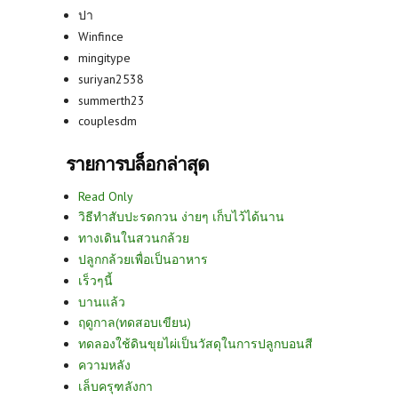
ปา
Winfince
mingitype
suriyan2538
summerth23
couplesdm
รายการบล็อกล่าสุด
Read Only
วิธีทำสับปะรดกวน ง่ายๆ เก็บไว้ได้นาน
ทางเดินในสวนกล้วย
ปลูกกล้วยเพื่อเป็นอาหาร
เร็วๆนี้
บานแล้ว
ฤดูกาล(ทดสอบเขียน)
ทดลองใช้ดินขุยไผ่เป็นวัสดุในการปลูกบอนสี
ความหลัง
เล็บครุฑลังกา