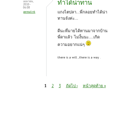
ทำได้น่าทาน
เมษายน,
2010 -
06:08
แกงไตปลา...พี่กลอยทำได้น่า
permalink
ทานจังค่ะ...
ดีนะที่มายได้ทานมาจากบ้าน
พี่ดาแล้ว ไม่งั้นนะ....เกิด
ความอยากแน่ๆ
there is a will , there is a way .
หน้า
1
2
3
ถัดไป ›
หน้าสุดท้าย »