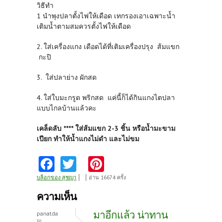
วิธีทำ
1 นำพุงปลาตั้งไฟให้เดือด เทกรองเอาเฉพาะน้ำ
เติมน้ำตามสมควรตั้งไฟให้เดือด
2. ใส่เครื่องแกง เดือดได้ที่เติมเครื่องปรุง ส้มแขก
กะปิ
3. ใส่ปลาย่าง ผักสด
4. ใส่ใบมะกรูด พริกสด แค่นี้ก็ได้กินแกงไตปลา
แบบไกลบ้านแล้วคะ
เคล็ดลับ **** ใส่ส้มแขก 2-3 ชิ้น หรือน้ำมะขาม
เปียก ทำให้น้ำแกงไม่ดำ และไม่ขม
Fa
T
Pi
ce
w
nt
บล็อกของ สุชญา
อ่าน 16674 ครั้ง
b
itt
er
ความเห็น
o
er
es
มาอีกแล้ว น่าทาน
panatda
30