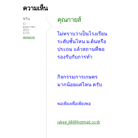
b
itt
er
ความเห็น
o
er
es
คุณกายส์
ชวิน
o
t
12
พฤษภาคม,
2011 -
k
ไม่ทราบว่าเป็นโรงเรียน
12:31
permalink
ระดับชั้นไหน ม.ต้นหรือ
ประถม แล้วสถานที่พอ
รองรับกับการทำ
กิจกรรมการเกษตร
มากน้อยแค่ไหน ครับ
พอเพียงเพื่อเพียงพอ
jabee_68@hotmail.co.th