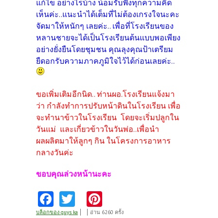
แก้ไข อย่างไรบ้าง น้อมรับฟังทุกความคิด
เห็นค่ะ..แนะนำได้เต็มที่ไม่ต้องเกรงใจนะคะ
จัดมาให้หนักๆ เลยค่ะ.. เพื่อที่โรงเรียนของ
หลานชายจะได้เป็นโรงเรียนต้นแบบพอเพียง
อย่างยั่งยืนโดยชุมชน คุณลุงคุณป้าเตรียม
ยืดอกรับความภาคภูมิใจไว้ได้ก่อนเลยค่ะ..
ขอเพิ่มเติมอีกนิด.. ท่านผอ.โรงเรียนแจ้งมา
ว่า กำลังทำการปรับหน้าดินในโรงเรียน เพื่อ
จะทำนาข้าวในโรงเรียน โดยจะเริ่มปลูกใน
วันแม่ และเกี่ยวข้าวในวันพ่อ..เพื่อนำ
ผลผลิตมาให้ลูกๆ กิน ในโครงการอาหาร
กลางวันค่ะ
ขอบคุณล่วงหน้านะคะ
Fa
T
Pi
ce
w
nt
บล็อกของ guys ka
อ่าน 6260 ครั้ง