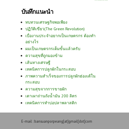
บันทึกแนะนำ
ทบทวนเศรษฐกิจพอเพียง
ปฏิวัติเขียว(The Green Revolution)
เบื่องานประจำอยากเป็นเกษตรกร ต้องทำ
อย่างไร
ผมเป็นเกษตรกรเต็มขั้นแล้วครับ
ความสุขที่ถูกมองข้าม
เส้นทางเศรษฐี
เทคนิคการปลูกผักในกระสอบ
ภาพความสำเร็จของการปลูกผักฮ่องเต้ใน
กระสอบ
ความสุขจากการขายผัก
เตาเผาถ่านถังน้ำมัน 200 ลิตร
เทคนิคการทำบ่อปลาพลาสติก
E-mail : bansuanporpeang[at]gmail[dot]com