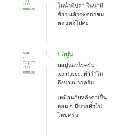
2011 -
k
ในน้ำมีปลา ในนามี
19:17
permalink
ข้าว แล้วจะคอยชม
ตอนต่อไปคะ
บ่อปูน
9att
8
กรกฎาคม,
บ่อปูนอะไรครับ
2011 -
19:25
permalink
:confused: ทำำำไม
ถึงบางมากครับ
เหมือนกับหลังคาเป็น
ลอน ๆ มีขายทั่วไป
ไหมครับ