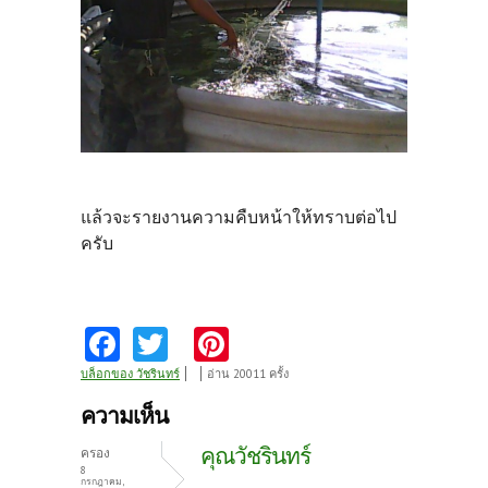
แล้วจะรายงานความคืบหน้าให้ทราบต่อไป
ครับ
Fa
T
Pi
ce
w
nt
บล็อกของ วัชรินทร์
อ่าน 20011 ครั้ง
b
itt
er
ความเห็น
o
er
es
คุณวัชรินทร์
ครอง
o
t
8
กรกฎาคม,