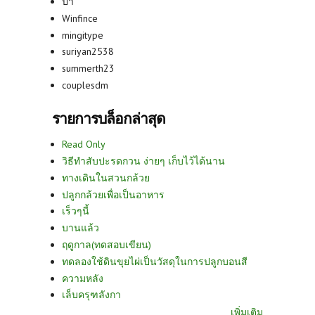
ปา
Winfince
mingitype
suriyan2538
summerth23
couplesdm
รายการบล็อกล่าสุด
Read Only
วิธีทำสับปะรดกวน ง่ายๆ เก็บไว้ได้นาน
ทางเดินในสวนกล้วย
ปลูกกล้วยเพื่อเป็นอาหาร
เร็วๆนี้
บานแล้ว
ฤดูกาล(ทดสอบเขียน)
ทดลองใช้ดินขุยไผ่เป็นวัสดุในการปลูกบอนสี
ความหลัง
เล็บครุฑลังกา
เพิ่มเติม