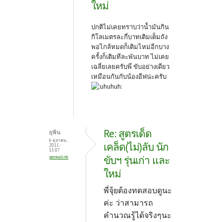
ใหม่
ปกติไม่เคยทราบว่าน้ำมันกิน
กิโลเมตรละกี่บาทเติมเต็มถัง
พอไกล้หมดก็เติมไหม่อีกบาง
ครั้งก็เติมทีละพันบาท ไม่เคย
เฉลี่ยเลยครับพี่ ขับอย่างเดียว
เหมือนกันกับน้องอีฟน่ะครับ
Re: สูตรเด็ด
ยุพิน
6 ตุลาคม,
เคล็ด(ไม่)ลับ นัก
2011 -
15:07
ขับฯ รุ่นเก่า และ
permalink
ใหม่
พี่จุ้ยต้องทดสอบดูนะ
ค่ะ ว่าสามารถ
คำนวณรู้ได้จริงๆนะ