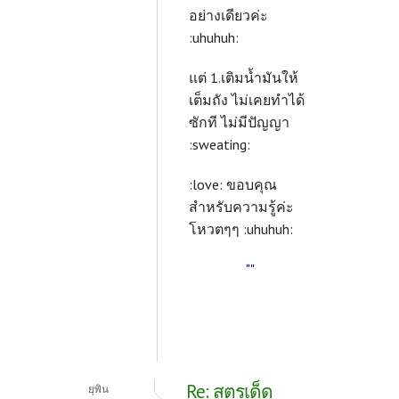
อย่างเดียวค่ะ
:uhuhuh:
แต่ 1.เติมน้ำมันให้
เต็มถัง ไม่เคยทำได้
ซักที ไม่มีปัญญา
:sweating:
:love: ขอบคุณ
สำหรับความรู้ค่ะ
โหวตๆๆ :uhuhuh:
""
Re: สูตรเด็ด
ยุพิน