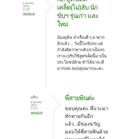
o
t
6 ตุลาคม,
เคล็ด(ไม่)ลับ นัก
2011 -
12:20
k
ขับฯ รุ่นเก่า และ
permalink
ใหม่
น้องยุพิน นำเรื่องดี ๆ มาฝาก
อีกแล้ว ... วันนี้ไม่ขับรถ แต่
กำลังคิดว่าหากตัวเราเป็นรถ
เราจะปรับใช้สูตรเด็ดนี้มาเป็น
ประโยชน์ด้วย ทำได้น่าจะดี
มากเลย ขอบคุณมากนะคะ
พี่สายพินค่ะ
ยุพิน
6 ตุลาคม,
2011 -
ขอบคุณค่ะ ที่แวะมา
12:35
permalink
ทักทายกันอีก
แล้ว...มีของขวัญ
มอบให้พี่สายพินด้วย