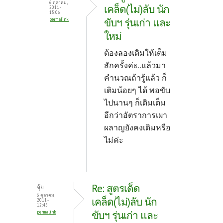
6 ตุลาคม,
เคล็ด(ไม่)ลับ นัก
2011 -
15:06
ขับฯ รุ่นเก่า และ
permalink
ใหม่
ต้องลองเติมให้เต็ม
สักครั้งค่ะ..แล้วมา
คำนวณถ้ารู้แล้ว ก็
เติมน้อยๆ ได้ พอขับ
ไปนานๆ ก็เติมเต็ม
อีกว่าอัตราการเผา
ผลาญยังคงเดิมหรือ
ไม่ค่ะ
Re: สูตรเด็ด
จุ้ย
6 ตุลาคม,
เคล็ด(ไม่)ลับ นัก
2011 -
12:45
ขับฯ รุ่นเก่า และ
permalink