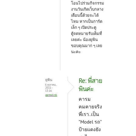
โอนไปร่วมกิจกรรม
งานวันเกิดเว็บกลาง
เดือนนี้ด้วยจะได้
ไหม หากเป็นการ์ด
เล็ก ๆ เปิดประตู
ตู้จดหมายรับเต็มที่
เลยค่ะ น้องยุพิน
ขอบคุณมาก ๆ เลย
นะคะ
Re: พี่สาย
ยุพิน
6 ตุลาคม,
พินค่ะ
2011 -
13:16
permalink
คารม
คมคายจริง
พี่เรา..เป็น
"Model รถ"
ป้ายแดงยัง