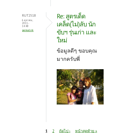
Re: สูตรเด็ด
RUT2518
6 ตุลาคม,
เคล็ด(ไม่)ลับ นัก
2011 -
14:48
ขับฯ รุ่นเก่า และ
permalink
ใหม่
ข้อมูลดีๆ ขอบคุณ
มากครับพี่
หน้า
1
2
ถัดไป ›
หน้าสุดท้าย »