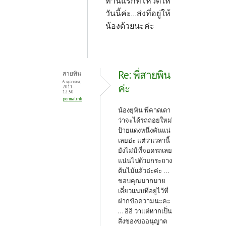
ท่านแรกที่โหวตให้
วันนี้ค่ะ...ส่งที่อยู่ให้
น้องด้วยนะค่ะ
Re: พี่สายพิน
สายพิน
6 ตุลาคม,
ค่ะ
2011 -
12:50
permalink
น้องยุพิน พี่คาดเดา
ว่าจะได้รถถอยใหม่
ป้ายแดงหนึ่งคันแน่
เลยอ่ะ แต่ว่าเวลานี้
ยังไม่มีที่จอดรถเลย
แน่นไปด้วยกระถาง
ต้นไม้แล้วอ่ะค่ะ ...
ขอบคุณมากมาย
เดี๋ยวแนบที่อยู่ไว้ที่
ฝากข้อความนะคะ
... อิอิ ว่าแต่หากเป็น
สิ่งของขออนุญาต