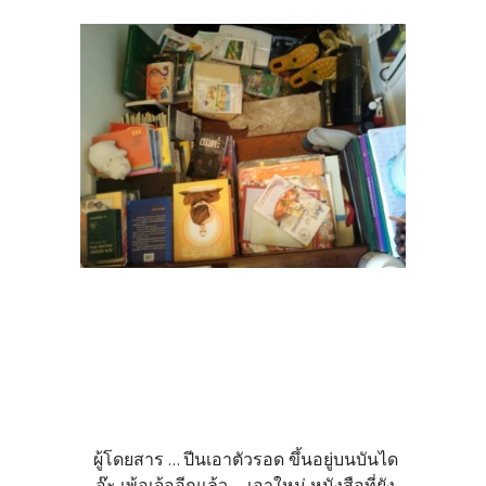
ผู้โดยสาร ... ปีนเอาตัวรอด ขึ้นอยู่บนบันได
... อ๊ะ เพ้อเจ้ออีกแล้ว ... เอาใหม่ หนังสือที่ยัง