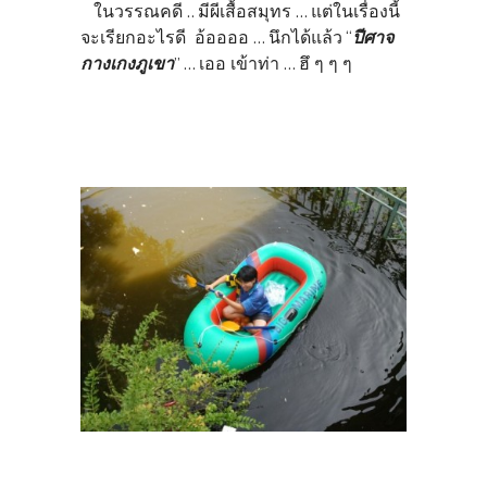
ในวรรณคดี .. มีผีเสื้อสมุทร ... แต่ในเรื่องนี้
จะเรียกอะไรดี อ้ออออ ... นึกได้แล้ว “
ปีศาจ
กางเกงภูเขา
” ... เออ เข้าท่า ... ฮึ ๆ ๆ ๆ