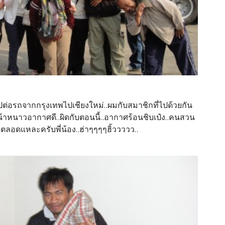
อไปต่อรถจากกรุงเทพไปเชียงใหม่..ผมกับสมาชิกที่ไปด้วยกัน
็นหน้าหนาวอากาศดี..ผิดกับตอนนี้..อากาศร้อนชิบเป๋ง..คนสวน
ดีตลอดแหละครับพี่น้อง..ฮ่าๆๆๆๆฮิ้ววววว..