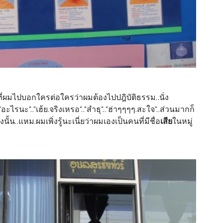
างที่ผมไปบอกใครต่อใครว่าผมต้องไปปฎิบัติธรรม..นั่ง
ะไรนะ".."เฮ้ย.จริงเหรอ".."สำธุ".."ฮ่าๆๆๆๆ.สะใจ"..ส่วนมากก็
น..แหม.ผมเพิ่งรู้นะเนี่ยว่าผมเองเป็นคนที่มีชื่อ
เสีย
ในหมู่