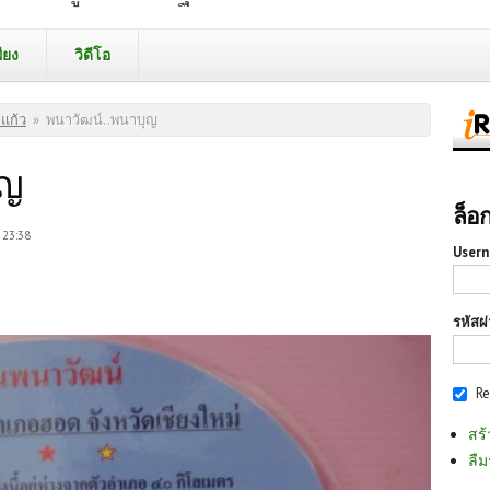
ียง
วิดีโอ
แก้ว
»
พนาวัฒน์..พนาบุญ
ุญ
ล็อ
 23:38
Usern
รหัสผ
R
สร้
ลืม