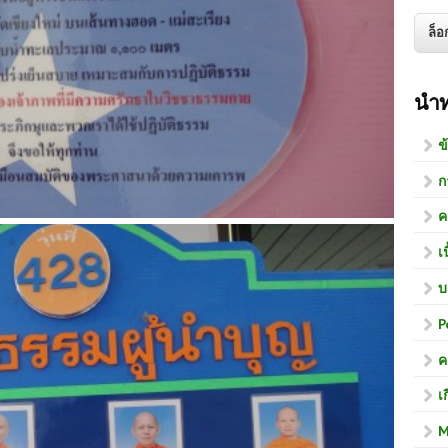
นำ
ข
ก
ค
เ
บ
P
ค
เ
M