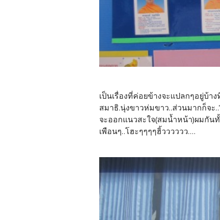
เป็นเรื่องที่ค่อยข้างจะแปลกๆอยู่บ้
สมาธิ.นุ่งขาวห่มขาว..ส่วนมากก็จะ.."อ
จะออกแนวสะใจ(สมน้ำหน้า)ผมกันทั้งนั้
เพือนๆ..โฮะๆๆๆๆฮิ้วววววว....