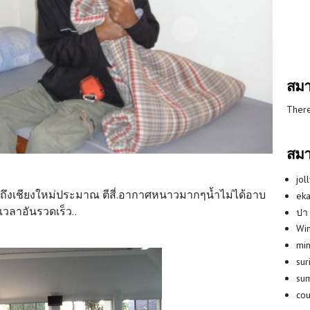
สมา
There
สมา
jol
งเชียงใหม่ประมาณ ตีสี่.อากาศหนาวมากๆน้ำไม่ได้อาบ
eka
ยเวลาอันรวดเร็ว..
ปา
Win
min
su
su
co