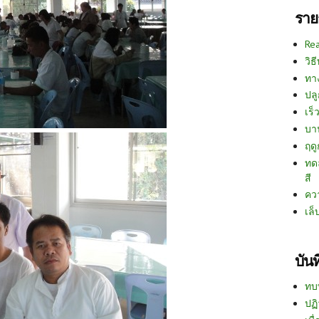
ราย
Re
วิธ
ทา
ปลู
เร็ว
บา
ฤด
ทด
สี
คว
เล็
บัน
ทบ
ปฏิ