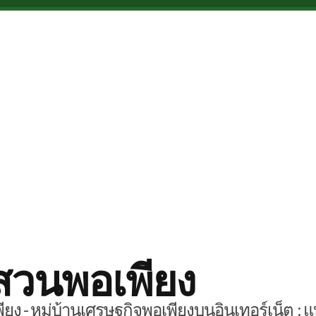
สวนพอเพียง
ยง - หมู่บ้านเศรษฐกิจพอเพียงบนอินเทอร์เน็ต : แ