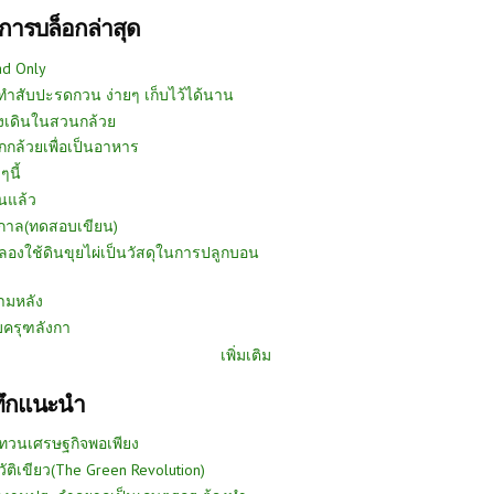
การบล็อกล่าสุด
ad Only
ีทำสับปะรดกวน ง่ายๆ เก็บไว้ได้นาน
งเดินในสวนกล้วย
กกล้วยเพื่อเป็นอาหาร
ๆนี้
นแล้ว
ูกาล(ทดสอบเขียน)
ลองใช้ดินขุยไผ่เป็นวัสดุในการปลูกบอน
ามหลัง
บครุฑลังกา
เพิ่มเติม
ทึกแนะนำ
ทวนเศรษฐกิจพอเพียง
วัติเขียว(The Green Revolution)