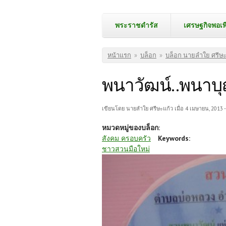
พระราชดำรัส
เศรษฐกิจพอเพ
คุณอยู่ที่นี่
หน้าแรก
»
บล็อก
»
บล็อก นายลำใย ศรีษะ
พนาวัฒน์..พนาบ
เขียนโดย
นายลำใย ศรีษะแก้ว
เมื่อ 4 เมษายน, 2013 -
หมวดหมู่ของบล็อก:
สังคม ครอบครัว
Keywords:
ชาวสวนมือใหม่