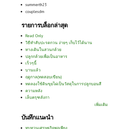
summerth23
couplesdm
รายการบล็อกล่าสุด
Read Only
วิธีทำสับปะรดกวน ง่ายๆ เก็บไว้ได้นาน
ทางเดินในสวนกล้วย
ปลูกกล้วยเพื่อเป็นอาหาร
เร็วๆนี้
บานแล้ว
ฤดูกาล(ทดสอบเขียน)
ทดลองใช้ดินขุยไผ่เป็นวัสดุในการปลูกบอนสี
ความหลัง
เล็บครุฑลังกา
เพิ่มเติม
บันทึกแนะนำ
ทบทวนเศรษฐกิจพอเพียง