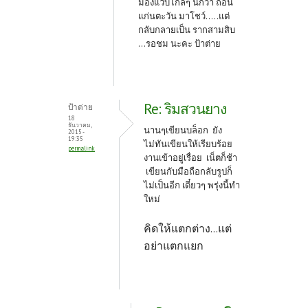
มองแว๊บไกลๆ นึกว่า ถอน
แก่นตะวัน มาโชว์.....แต่
กลับกลายเป็น รากสามสิบ
...รอชม นะคะ ป้าต่าย
Re: ริมสวนยาง
ป้าต่าย
18
ธันวาคม,
นานๆเขียนบล็อก ยัง
2015 -
19:35
ไม่ทันเขียนให้เรียบร้อย
permalink
งานเข้าอยู่เรื่อย เน็ตก็ช้า
เขียนกับมือถือกลับรูปก็
ไม่เป็นอีก เดี๋ยวๆ พรุ่งนี้ทำ
ใหม่
คิดให้แตกต่าง...แต่
อย่าแตกแยก