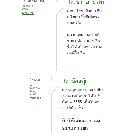
Re: รากสามสิบ
TOOK SRONSIT
18 ธันวาคม, 2015 -
19:16
คืออะไรคะป้าต่ายกิน
permalink
แล้วสวยขึ้นรึเปล่าคะ
น่าสนใจ
ความสะดวกสบายมี
ขาย แต่ความสุขเงิน
ซื้อไม่ได้ เพราะความ
สุขมิใช่เงิน
Re: น้องตุ๊ก
ป้าต่าย
18
ธันวาคม,
สรรพคุณของรากสามสิบ
2015 -
19:38
น่าจะเหมือนกับโด่ไม่รู้
permalink
ล้มนะ 5555 เห็นในอา
จารย์กู๋ ว่างั้น
คิดให้แตกต่าง...แต่
อย่าแตกแยก