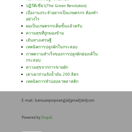
ปฏิวัติเขียว(The Green Revolution)
เบื่องานประจำอยากเป็นเกษตรกร ต้องทำ
อย่างไร
ผมเป็นเกษตรกรเต็มขั้นแล้วครับ
ความสุขที่ถูกมองข้าม
เส้นทางเศรษฐี
เทคนิคการปลูกผักในกระสอบ
ภาพความสำเร็จของการปลูกผักฮ่องเต้ใน
กระสอบ
ความสุขจากการขายผัก
เตาเผาถ่านถังน้ำมัน 200 ลิตร
เทคนิคการทำบ่อปลาพลาสติก
E-mail : bansuanporpeang[at]gmail[dot]com
Powered by
Drupal