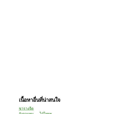
เนื้อหาอื่นที่น่าสนใจ
ชารางจืด
อังกาบหนู......ไม้ไทยๆ