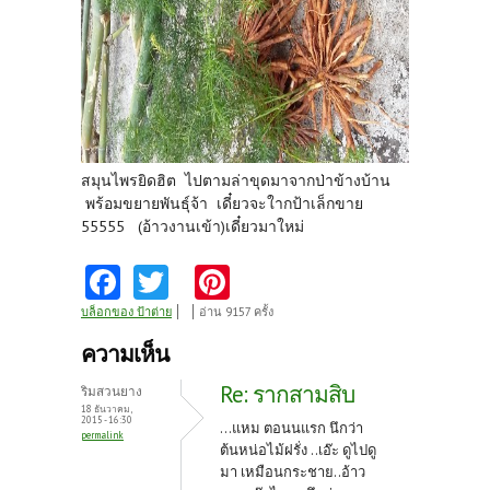
สมุนไพรยิดฮิต ไปตามล่าขุดมาจากป่าข้างบ้าน
พร้อมขยายพันธุ์จ้า เดี๋ยวจะใากป้าเล็กขาย
55555 (อ้าวงานเข้า)เดี๋ยวมาใหม่
Fa
T
Pi
ce
w
nt
บล็อกของ ป้าต่าย
อ่าน 9157 ครั้ง
b
itt
er
ความเห็น
o
er
es
Re: รากสามสิบ
ริมสวนยาง
o
t
18 ธันวาคม,
2015 - 16:30
...แหม ตอนนแรก นึกว่า
permalink
k
ต้นหน่อไม้ฝรั่ง ..เอ๊ะ ดูไปดู
มา เหมือนกระชาย..อ้าว