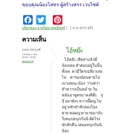
ขอบคุณน้องโสทร ผู้สร้างสรร เวบไซต์
Fa
T
Pi
ce
w
nt
บล็อกของ นายวิษณุ พรมอินทร์
อ่าน 8570 ครั้ง
b
itt
er
ความเห็น
o
er
es
ไอ้หย๊ะ
แผน รณรงค์
o
t
24 พฤษภาคม,
2010 - 13:06
ไอ้หย๊ะ เสียท่าแล้วพี่
permalink
k
น้องเหอ คำตอบอยู่ในนั้น
ทั้งเพ หามีใครเฉลียวเลย
ไม่ คารมณ์คนคายไม่
เบาเลยนะน้อง ว่าแต่ว่า
ทำหวากเป็นหม้าย วัน
หลังเอาสูตรมาลงทีต๊ะ จุ
จุ๊ อยาดังๆ หวางนี้ผญ.ไม่
อยู่ หลักทำสักสองโอ่ง
ฮาย พอผญ.พานายมาจับ
วิ่งหยบหนุกกันนิ ติดโรง
พักสักคืน เฮพอหนุกกันนิ
น้อง