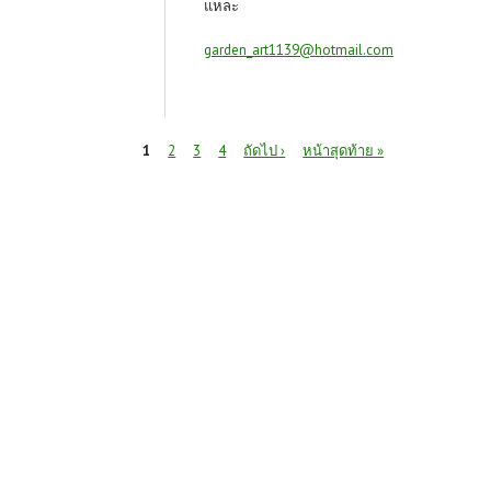
แหละ
garden_art1139@hotmail.com
หน้า
1
2
3
4
ถัดไป ›
หน้าสุดท้าย »