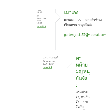
เมาเอง
เจ้โส
24
พฤษภาคม,
เมาเอง 555 เมาแล้วรำวง
2010 -
13:44
เวียนครก หนุกกันจัง
permalink
garden_art1139@hotmail.com
หา
แผน รณรงค์
24 พฤษภาคม,
หม้าย
2010 - 17:04
permalink
ผญ.หนุ
กันจัง
;
หาหม้าย
ผญ.หนุกัน
จัง ; ยาย
อี๊ดกับ