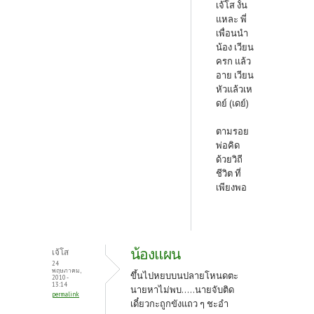
เจ้โส งั้น
แหละ พี่
เพื่อนนำ
น้อง เวียน
ครก แล้ว
อาย เวียน
หัวแล้วเห
ดย์ (เดย์)
ตามรอย
พ่อคิด
ด้วยวิถี
ชีวิต ที่
เพียงพอ
น้องแผน
เจ้โส
24
พฤษภาคม,
ขึ้นไปหยบบนปลายโหนดตะ
2010 -
13:14
นายหาไม่พบ.....นายจับติด
permalink
เดี๋ยวกะถูกขังแถว ๆ ชะอำ