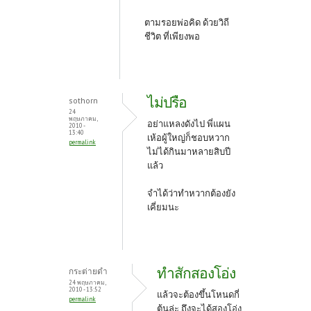
ตามรอยพ่อคิด ด้วยวิถี
ชีวิต ที่เพียงพอ
ไม่ปรือ
sothorn
24
พฤษภาคม,
อย่าแหลงดังไป พี่แผน
2010 -
13:40
เห้อผู้ใหญ่ก็ชอบหวาก
permalink
ไม่ได้กินมาหลายสิบปี
แล้ว
จำได้ว่าทำหวากต้องยัง
เคี่ยมนะ
ทำสักสองโอ่ง
กระต่ายดำ
24 พฤษภาคม,
2010 - 13:52
แล้วจะต้องขึ้นโหนดกี่
permalink
ต้นล่ะ ถึงจะได้สองโอ่ง