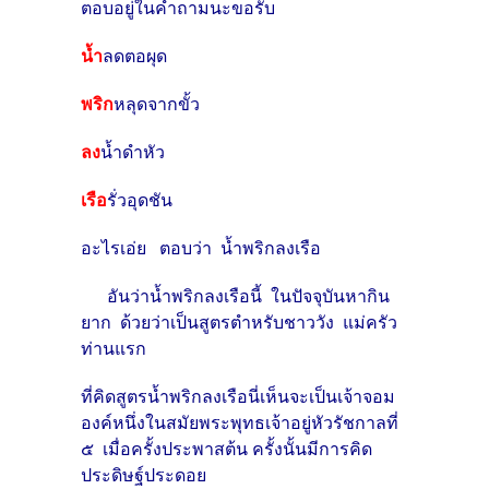
ตอบอยู่ในคำถามนะขอรับ
น้ำ
ลดตอผุด
พริก
หลุดจากขั้ว
ลง
น้ำดำหัว
เรือ
รั่วอุดชัน
อะไรเอ่ย ตอบว่า น้ำพริกลงเรือ
อันว่าน้ำพริกลงเรือนี้ ในปัจจุบันหากิน
ยาก ด้วยว่าเป็นสูตรตำหรับชาววัง แม่ครัว
ท่านแรก
ที่คิดสูตรน้ำพริกลงเรือนี่เห็นจะเป็นเจ้าจอม
องค์หนึ่งในสมัยพระพุทธเจ้าอยู่หัวรัชกาลที่
๕ เมื่อครั้งประพาสต้น ครั้งนั้นมีการคิด
ประดิษฐ์ประดอย