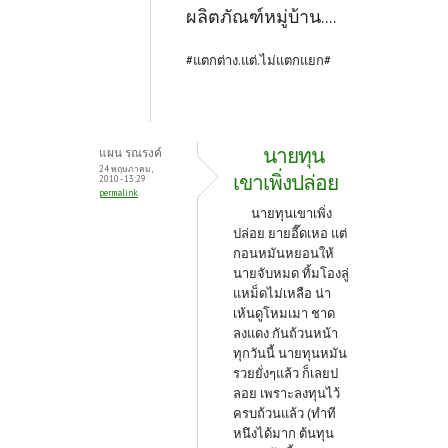
ผลิตภัณฑ์หมู่บ้าน....
#แตกต่าง.แต่.ไม่แตกแยก#
นายทุน
แผน รณรงค์
24 พฤษภาคม,
เขาเพิ่งปล่อย
2010 - 13:29
permalink
นายทุนเขาเพิ่ง
ปล่อย ยายอี๊ดเหอ แต่
กอนหมันหยอนให้
นายจับหมด ทิ้มโองลู่
แหม็ดไม่เหลือ น่า
เห้นดูโหมเมา ชาด
ลงแดง กันถ้วนหน้า
ทุกวันนี้ นายทุนหมัน
รวยยั่งๆแล้ว ก็เลยป
ลอย เพราะลงทุนไว้
ครบถ้วนแล้ว (ทำที
หนึงได้มาก ต้นทุน