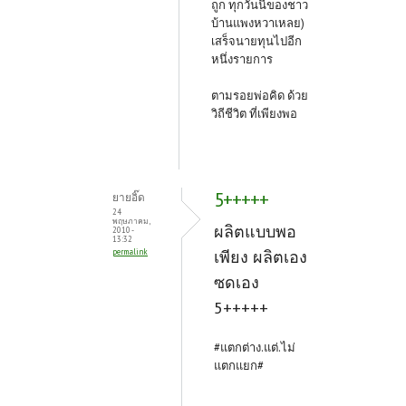
ถูก ทุกวันนี้ของชาว
บ้านแพงหวาเหลย)
เสร็จนายทุนไปอีก
หนึ่งรายการ
ตามรอยพ่อคิด ด้วย
วิถีชีวิต ที่เพียงพอ
5+++++
ยายอิ๊ด
24
พฤษภาคม,
ผลิตแบบพอ
2010 -
13:32
permalink
เพียง ผลิตเอง
ซดเอง
5+++++
#แตกต่าง.แต่.ไม่
แตกแยก#