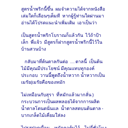
สูตรน้ำพริกนี้ขึ้น ผมจำความได้จากหนังสือ
เล่มใดก็เลือนๆเต็มที หากผู้รู้ท่านใดผ่านมา
อ่านได้โปรดแนะนำเพิ่มเติม เอาเป็นว่า
เป็นสูตรน้ำพริกโบราณก็แล้วกัน ไว้ถ้าป้า
เล็ก พี่แจ้ว มีสูตรก็ฝากสูตรน้ำพริกนี้ไว้ใน
บ้านสวนบ้าง
กลับมาที่ต้นตาลกันต่อ .... ตาลนี้ เป็นต้น
ไม้มีคุณมีประโยชน์ มีคุณแทบทุกองค์
ประกอบ วานนี้พูดถึงน้ำหวาก น้ำหวากเป็น
เมรัย(เมรัยคือของหมัก
ไม่เหมือนกับสุรา ที่หมักแล้วมากลั่น )
กระบวนการเป็นผลพลอยได้จากการผลิต
น้ำตาลโตนดนั่นแล น้ำตาลสดบนต้นตาล -
บากเกล็ดไม้เคี่ยมใส่ลง
ไปรสฝาดเผื่อน - หมักคาต้นไว้ - ไม่กี่ชั่วโมง