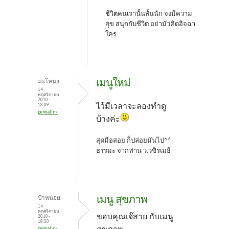
ชีวิตคนเรานั้นสั้นนัก จงมีความ
สุข สนุกกับชีวิต อย่ามัวคิดอิจฉา
ใคร
เมนูใหม่
มะโหน่ง
14
พฤศจิกายน,
2010 -
ไว้มีเวลาจะลองทำดู
18:09
permalink
บ้างค่ะ
สุดมือสอย ก็ปล่อยมันไป^^
ธรรมะ จากท่าน ว.วชิรเมธี
เมนู สุขภาพ
ป้าหน่อย
14
พฤศจิกายน,
ขอบคุณเจ๊สาย กับเมนู
2010 -
18:30
สุขภาพ
permalink