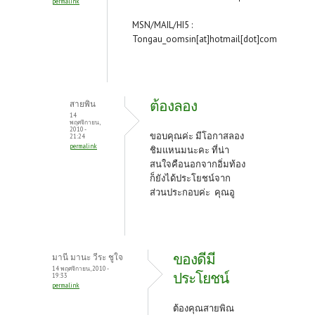
permalink
MSN/MAIL/HI5 :
Tongau_oomsin[at]hotmail[dot]com
ต้องลอง
สายพิน
14
พฤศจิกายน,
2010 -
ขอบคุณค่ะ มีโอกาสลอง
21:24
permalink
ชิมแหนมนะคะ ที่น่า
สนใจคือนอกจากอิ่มท้อง
ก็ยังได้ประโยชน์จาก
ส่วนประกอบค่ะ คุณอู
ของดีมี
มานี มานะ วีระ ชูใจ
14 พฤศจิกายน, 2010 -
ประโยชน์
19:33
permalink
ต้องคุณสายพิณ