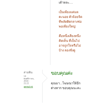
เค้าหละ....
เป็นเพียงแค่มด
ตะนอย ตัวจ้อยจิด
ทีพลัดติดกลางช่อ
พอเพียงใหญ่
คือหนึ่งเสียงหนึ่ง
คิดเห็น ที่เป็นไป
อาจถูกใจหรือไม่
บ้าง ลองชั่งดู
ขอบคุณค่ะ
สายพิน
14
พฤศจิกายน,
2010 -
คุณมา...โฆษณาให้อีก
21:22
permalink
ต่างหาก ขอบคุณนะคะ