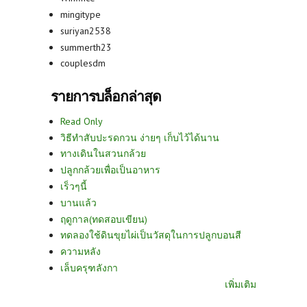
mingitype
suriyan2538
summerth23
couplesdm
รายการบล็อกล่าสุด
Read Only
วิธีทำสับปะรดกวน ง่ายๆ เก็บไว้ได้นาน
ทางเดินในสวนกล้วย
ปลูกกล้วยเพื่อเป็นอาหาร
เร็วๆนี้
บานแล้ว
ฤดูกาล(ทดสอบเขียน)
ทดลองใช้ดินขุยไผ่เป็นวัสดุในการปลูกบอนสี
ความหลัง
เล็บครุฑลังกา
เพิ่มเติม