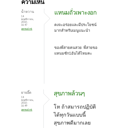
b
itt
er
ความเห็น
o
er
es
แหนมถั่วเพาะงอก
น้ำหวาน
o
t
14
พฤศจิกายน,
2010 -
k
คงจะอร่อยและมีประโยชน์
16:47
permalink
มากสำหรับเมนูแนะนำ
ของพี่สายคนสวย พี่สายขอ
แหนมซัก1อันได้ไหมคะ
สุขภาพล้วนๆ
ยายอิ๊ด
14
พฤศจิกายน,
2010 -
โห ถ้าสมารถปฏิบัติ
16:49
permalink
ได้ทุกวันแบบนี้
สุขภาพดีมากเลย