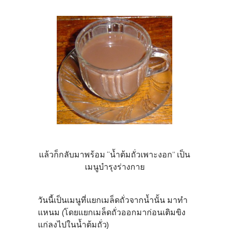
แล้วก็กลับมาพร้อม “น้ำต้มถั่วเพาะงอก” เป็น
เมนูบำรุงร่างกาย
วันนี้เป็นเมนูที่แยกเมล็ดถั่วจากน้ำนั้น มาทำ
แหนม (โดยแยกเมล็ดถั่วออกมาก่อนเติมขิง
แก่ลงไปในน้ำต้มถั่ว)