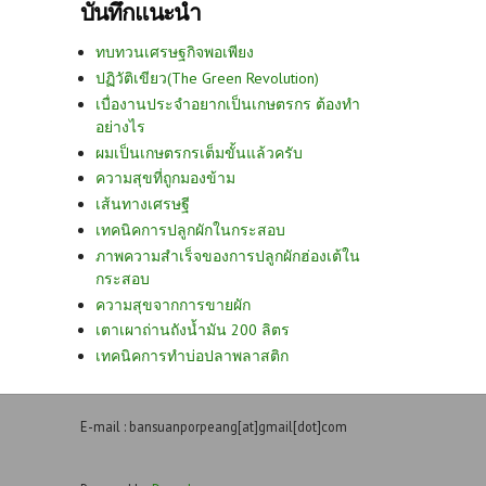
บันทึกแนะนำ
ทบทวนเศรษฐกิจพอเพียง
ปฏิวัติเขียว(The Green Revolution)
เบื่องานประจำอยากเป็นเกษตรกร ต้องทำ
อย่างไร
ผมเป็นเกษตรกรเต็มขั้นแล้วครับ
ความสุขที่ถูกมองข้าม
เส้นทางเศรษฐี
เทคนิคการปลูกผักในกระสอบ
ภาพความสำเร็จของการปลูกผักฮ่องเต้ใน
กระสอบ
ความสุขจากการขายผัก
เตาเผาถ่านถังน้ำมัน 200 ลิตร
เทคนิคการทำบ่อปลาพลาสติก
E-mail : bansuanporpeang[at]gmail[dot]com