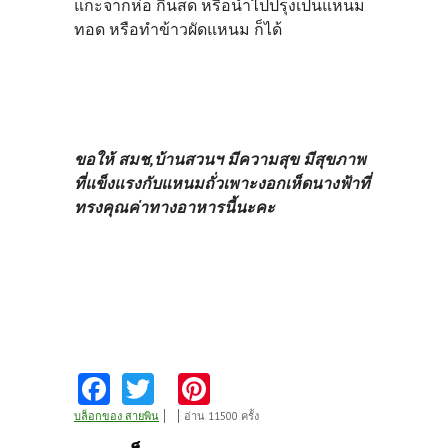
แกะจากห่อ กินสด หรือนำไปปรุงเป็นแหนม
ทอด หรือทำข้าวผัดแหนม ก็ได้
ขอให้ สมช,บ้านสวนฯ มีความสุข มีสุขภาพ
ที่แข็งแรงกับแหนมถั่วเพาะงอกเห็ดนางฟ้าที่
ทรงคุณค่าทางอาหารนี้นะคะ
Fa
T
Pi
ce
w
nt
บล็อกของ สายพิน
อ่าน 11500 ครั้ง