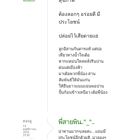
ต้องลอกๆ อร่อยดี มี
ประโยชน์
ปล่อยไว้เสียดายแย่
ลูกอิสานกันดารแท้ แต่บ่อ
เหี่ยวทางน้ำใจเด้อ
หากแหม่นใหลหลั่งรินปาน
ฝนแต่เมืองฟ้า
มาเด้อพวกพี่น้อง สาน
สัมพันธ์ให้มันแก่น
ให้ยืนยาวแนบแน่นพอปาน
ปั้นก้อนข้าวเหนียว เด้อพี่น้อง
พี่สายพิน..^_^..
ตองอู
14
พฤศจิกายน,
น่าทานมากๆเลยค่ะ...แถมมี
2010 -
19:30
ประโยชน์อีกด้วยสิ..น่าลองๆ