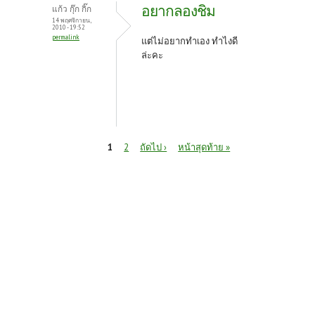
อยากลองชิม
แก้ว กุ๊ก กิ๊ก
14 พฤศจิกายน,
2010 - 19:52
permalink
แต่ไม่อยากทำเอง ทำไงดี
ล่ะคะ
หน้า
1
2
ถัดไป ›
หน้าสุดท้าย »