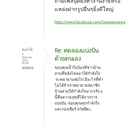
ถ้ามีเฟสบุ๊คยิ่งทำงานง่ายหรือ
แหล่งฝากรูปอื่นๆยิ่งดีใหญ่
https://www.facebook.com/Sirinanpraewa
Re: ทดลองแบ่งปัน
ดอกไม้
3
ด้วยตนเอง
มิถุนายน,
2012 -
08:49
ขอบคุณน้ำใจน้องพี่ชาวบ้าน
permalink
สวนที่หลั่งไหลมาให้กำลังใจ
จะพยายามต่อไป มีอะไรที่ทำ
ไม่ได้ถ้าเราพยายามสมาชิก
บ้านสวนให้กำลังใจมากจริง ๆ
นี้คือความสุขที่ได้จากการ
แบ่งบัน ขอบคุณทุกกำลังใจ
และกองเชียร์ สวัสดีคะ