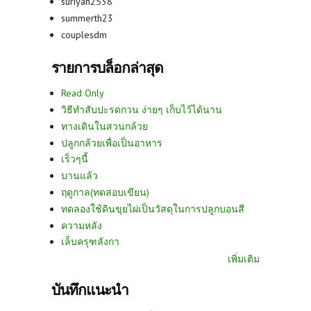
suriyan2538
summerth23
couplesdm
รายการบล็อกล่าสุด
Read Only
วิธีทำสับปะรดกวน ง่ายๆ เก็บไว้ได้นาน
ทางเดินในสวนกล้วย
ปลูกกล้วยเพื่อเป็นอาหาร
เร็วๆนี้
บานแล้ว
ฤดูกาล(ทดสอบเขียน)
ทดลองใช้ดินขุยไผ่เป็นวัสดุในการปลูกบอนสี
ความหลัง
เล็บครุฑลังกา
เพิ่มเติม
บันทึกแนะนำ