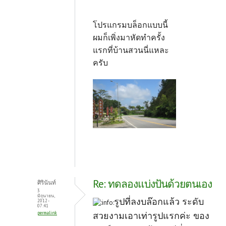
โปรแกรมบล็อกแบบนี้
ผมก็เพิ่งมาหัดทำครั้ง
แรกที่บ้านสวนนี่แหละ
ครับ
Re: ทดลองแบ่งปันด้วยตนเอง
ศิรินันท์
3
มิถุนายน,
รูปที่ลงบล๊อกแล้ว ระดับ
2012 -
07:41
permalink
สวยงามเอาเท่ารูปแรกค่ะ ของ