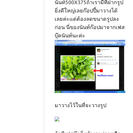
นันท์500X375ถ้าเรามีที่ฝากรูป
ยิ่งดีใหญ่เลยก๊อปปี้มาวางได้
เลยค่ะแต่ต้องลดขนาดรูปลง
ก่อน นี่ของนันท์ก๊อปมาจากเฟส
บุ๊คนันท์นะค่ะ
มาวางไว้ในที่จะวางรูป