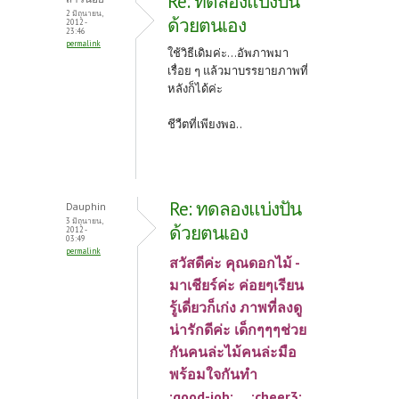
Re: ทดลองแบ่งปัน
2 มิถุนายน,
ด้วยตนเอง
2012 -
23:46
permalink
ใช้วิธีเดิมค่ะ...อัพภาพมา
เรื่อย ๆ แล้วมาบรรยายภาพที่
หลังก็ได้ค่ะ
ชีวืตที่เพียงพอ..
Re: ทดลองแบ่งปัน
Dauphin
3 มิถุนายน,
ด้วยตนเอง
2012 -
03:49
permalink
สวัสดีค่ะ คุณดอกไม้ -
มาเชียร์ค่ะ ค่อยๆเรียน
รู้เดี่ยวก็เก่ง ภาพที่ลงดู
น่ารักดีค่ะ เด็กๆๆๆช่วย
กันคนล่ะไม้คนล่ะมือ
พร้อมใจกันทำ
:good-job: :cheer3: