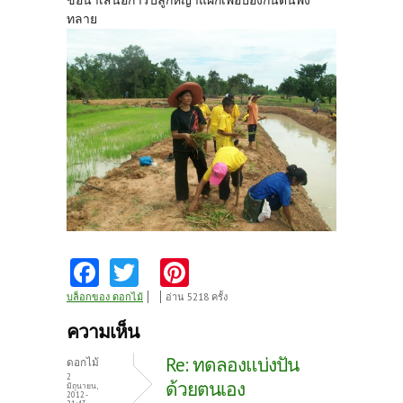
ขอนำเสนอการปลูกหญ้าแฝกเพื้อป้องกันดินพัง
ทลาย
Fa
T
Pi
ce
w
nt
บล็อกของ ดอกไม้
อ่าน 5218 ครั้ง
b
itt
er
ความเห็น
o
er
es
Re: ทดลองแบ่งปัน
ดอกไม้
o
t
2
ด้วยตนเอง
มิถุนายน,
2012 -