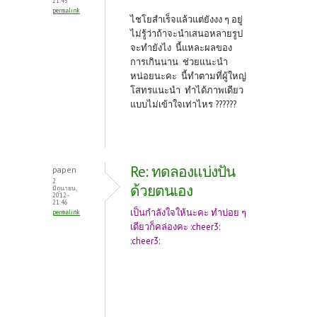
k
21:43
permalink
ไชโยสำเร็จแล้วแต่ยังงง ๆ อยู่
ไม่รู้ว่าถ้าจะนำเสนอหลายรูป
จะทำยังไง นี้แหละผลของ
การเกินนาน ช่วยแนะนำ
หน่อยนะคะ นี้ทำตามที่ผู้ใหญ่
โสทรแนะนำ ทำได้ภาพเดียว
แบบไม่เข้าใจเท่าไหร ??????
Re: ทดลองแบ่งปัน
papen
2
ด้วยตนเอง
มิถุนายน,
2012 -
21:46
เป็นกำลังใจให้นะคะ ทำบ่อย ๆ
permalink
เดียวก็คล่องคะ :cheer3:
:cheer3: