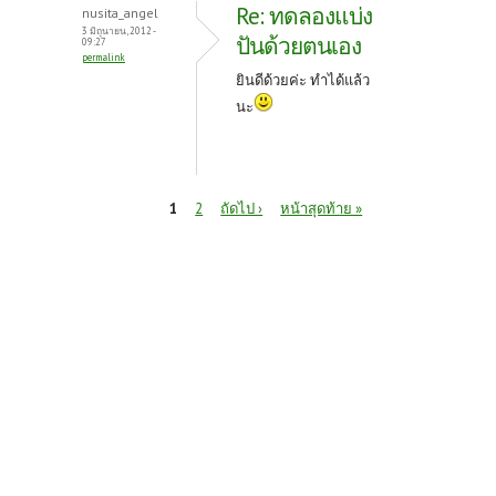
Re: ทดลองแบ่ง
nusita_angel
3 มิถุนายน, 2012 -
ปันด้วยตนเอง
09:27
permalink
ยินดีด้วยค่ะ ทำได้แล้ว
นะ
หน้า
1
2
ถัดไป ›
หน้าสุดท้าย »