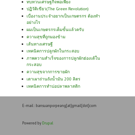
ทบทวนเศรษฐกิจพอเพียง
ปฏิวัติเขียว(The Green Revolution)
เบื่องานประจำอยากเป็นเกษตรกร ต้องทำ
อย่างไร
ผมเป็นเกษตรกรเต็มขั้นแล้วครับ
ความสุขที่ถูกมองข้าม
เส้นทางเศรษฐี
เทคนิคการปลูกผักในกระสอบ
ภาพความสำเร็จของการปลูกผักฮ่องเต้ใน
กระสอบ
ความสุขจากการขายผัก
เตาเผาถ่านถังน้ำมัน 200 ลิตร
เทคนิคการทำบ่อปลาพลาสติก
E-mail : bansuanporpeang[at]gmail[dot]com
Powered by
Drupal