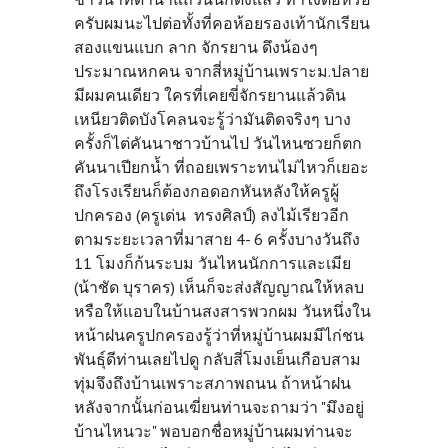
ครับผมนะไปต่อทั้งที่คอห้อยรองเท้านักเรียน
สองแขนแบก ลาก จักรยาน ดึงน้องๆ
ประมาณหกคน จากสี่หมู่บ้านเพราะม.ปลาย
มีผมคนเดียว ใครที่เคยขี่จักรยานแล้วดิน
เหนียวติดบังโคลนจะรู้ว่ามันติดจริงๆ บาง
ครั้งก็ไต่คันนาชาวบ้านไป วันไหนซวยก็ตก
คันนาเปียกน้ำ ที่ถอยเพราะทนไม่ไหวก็เยอะ
ถึงโรงเรียนก็ต้องกอดอกหันหลังให้ครูผู้
ปกครอง (ครูเด่น ทรงศิลป์) ลงไม้เรียวอีก
ตามระยะเวลาที่มาสาย 4- 6 ครั้งบางวันถึง
11 โมงก็ก้นระบม วันไหนนักการและเมีย
(น้าชัด บุราคร) เห็นก็จะส่งสัญญาณให้หลบ
หรือให้แอบในบ้านสงสารพวกผม วันหนึ่งใน
หน้าฝนครูปกครองรู้ว่าที่หมู่บ้านผมมีไก่ชน
พันธุ์ดีท่านเลยไปดู กลับสี่โมงเย็นเกือบสาม
ทุ่มจึงถึงบ้านเพราะสภาพถนน ถ้าหน้าฝน
หลังจากนั้นก่อนเฆี่ยนท่านจะถามว่า "มึงอยู่
บ้านไหนวะ" พอบอกชื่อหมู่บ้านผมท่านจะ