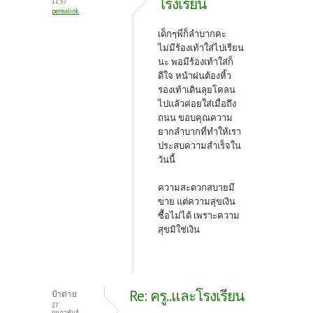
โรงเรียน
11:57
permalink
เด็กๆพี่ก็ลำบากคะ
ไม่มีร้องเท้าใส่ไปเรียน
นะ พอมีร้องเท้าใส่ก็
ดีใจ หน้าฝนต้องหิ้ว
รองเท้าเดินลุยโคลน
ไปแลัวค่อยใส่เมื่อถึง
ถนน ขอบคุณความ
ยากลำบากที่ทำให้เรา
ประสบความสำเร็จใน
วันนี้
ความสะดวกสบายมี
ขาย แต่ความสุขเงิน
ซื้อไม่ได้ เพราะความ
สุขมิใช่เงิน
Re: ครู..และโรงเรียน
ป้าต่าย
27
กุมภาพันธ์,