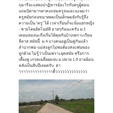
กุมารีจะแสดงปาฏิหารย์อะไรกับครูผู้สอน
แถมบิดามารดาคงถล่มครูจนเละนะผมว่า
ครูสมัยก่อนขนาดผมเป็นเด็กผมยังรับรู้ถึง
ความเป็น "ครู" ได้ เวลาเรียนก็จะนั่งแยกหญิง
- ชายโดยอัตโนมัติ อายๆกันนะครับ ม.5
เทอมสองนะถึงเริ่มได้คุยกันบ้างเพราะเรียน
ลีลาส สมัยนี้ ม.4 บางคนอยู่เป็นคู่กันแล้ว
ลำบากพ่อ-แม่ส่งลูกไม่พอต้องส่งแฟนของ
ลูกด้วย ไม่รู้ว่าเป็นเพราะยุคสมัย หรือการ
เลี้ยงดู เกรดเฉลี่ยผมจบ ม.ปลาย 1.9 อายย้อน
หลังเป็นสิบปีเลยครับ ฮ่า
าาาาาาาาาาาาาาาฮิ้วววววววววววววว