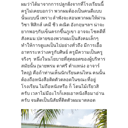
ผมว่าได้มาจากการปลูกฝั่งจากที่โรงเรียนนี้
ครูไม่เคยบอกว่า พวกผมต้องเป็นคนดีแบบ
นั้นแบบนี่ เพราะลำพังจะสอนพวกผมให้ผ่าน
วิชา ฟิสิกส์ เคมี ชีว คณิต อังกฤษฯลฯ น่าจะ
ยากพอๆกับเข็นครกขึ้นภูเขา อาจจะโชคดีที่
สังคมม.ปลายของพวกผมเป็นสังคมเล็กๆ
ทำให้การดูแลเป็นไปอย่างทั่วถึง มีการเอื้อ
อาทรระหว่างครูกับศิษย์ ครูมีความเป็นครู
จริงๆ หนึ่งในนโยบายที่สุดยอดของผู้บริหาร
สมัยนั้น (นายพรม ดาศรี ตำแหน่ง อาจาร์
ใหญ่) คือถ้าท่านเห็นนักเรียนคนไหน คนนั้น
ต้องถือหนังสือติดตัวตลอดในขณะที่อยู่
โรงเรียน ไม่ถือหนังหรือ ก็ โดนไม้เรียวสิ
ครับ เวลาไม่มีอะไรก็เลยเอาหนังสือมาอ่าน
ครับ จนติดเป็นนิสัยที่ติดตัวผมมาตลอด