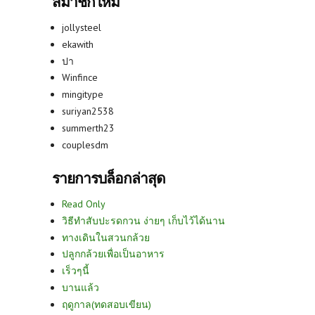
สมาชิกใหม่
jollysteel
ekawith
ปา
Winfince
mingitype
suriyan2538
summerth23
couplesdm
รายการบล็อกล่าสุด
Read Only
วิธีทำสับปะรดกวน ง่ายๆ เก็บไว้ได้นาน
ทางเดินในสวนกล้วย
ปลูกกล้วยเพื่อเป็นอาหาร
เร็วๆนี้
บานแล้ว
ฤดูกาล(ทดสอบเขียน)