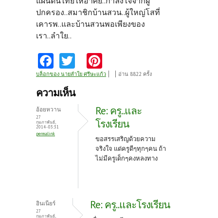
แผ่นดินไทยให้อาศัย..กำลังใจจากผู้
ปกครอง..สมาชิกบ้านสวน..ผู้ใหญ่โสที่
เคารพ..และบ้านสวนพอเพียงของ
เรา..ลำใย..
Fa
T
Pi
ce
w
nt
บล็อกของ นายลำใย ศรีษะแก้ว
อ่าน 8822 ครั้ง
b
itt
er
ความเห็น
o
er
es
Re: ครู..และ
อ้อยหวาน
o
t
27
โรงเรียน
กุมภาพันธ์,
2014 - 03:31
k
permalink
ขอสรรเสริญด้วยความ
จริงใจ แด่ครูดีๆทุกๆคน ถ้า
ไม่มีครูเด็กๆคงหลงทาง
Re: ครู..และโรงเรียน
อินเนียร์
27
กุมภาพันธ์,