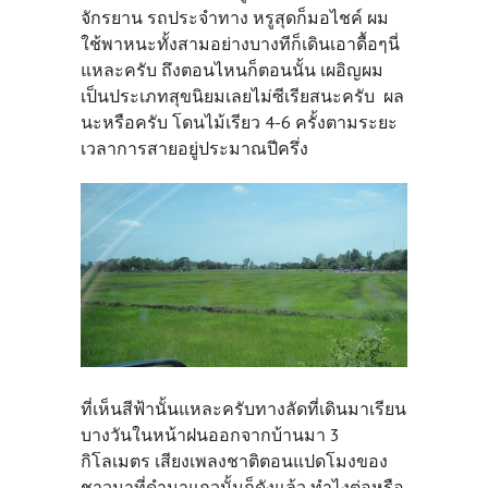
จักรยาน รถประจำทาง หรูสุดก็มอไชค์ ผม
ใช้พาหนะทั้งสามอย่างบางทีก็เดินเอาดื้อๆนี่
แหละครับ ถึงตอนไหนก็ตอนนั้น เผอิญผม
เป็นประเภทสุขนิยมเลยไม่ซีเรียสนะครับ ผล
นะหรือครับ โดนไม้เรียว 4-6 ครั้งตามระยะ
เวลาการสายอยู่ประมาณปีครึ่ง
ที่เห็นสีฟ้านั้นแหละครับทางลัดที่เดินมาเรียน
บางวันในหน้าฝนออกจากบ้านมา 3
กิโลเมตร เสียงเพลงชาติตอนแปดโมงของ
ชาวนาที่ดำนาแถวนั้นก็ดังแล้ว ทำไงต่อหรือ