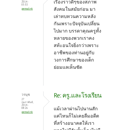
เรื่องราวดีๆของสภาพ
2014 -
05:53
สังคมในสมัยก่อน มา
permalink
เล่าทบทวนความหลัง
กันเพราะปัจจุบันเปลี่ยน
ไปมาก บรรดาคุณครูทั้ง
หลายของพวกเราคง
สท้ะอนใจยิ่งกว่าเพราะ
อาชีพของท่านอยู่กับ
วงการศึกษาของเด็ก
ย่อมแลเห็นชัด
Re: ครู..และโรงเรียน
วรนุช
27
กุมภาพันธ์,
2014 -
แม้เวลาผ่านไปนานสัก
08:26
permalink
แค่ไหนก็ไม่เคยลืมอดีต
ที่สร้างอนาคตให้เรา